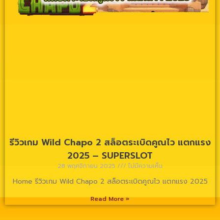
รีวิวเกม Wild Chapo 2 สล็อตระเบิดคูณไว แตกแรง
2025 – SUPERSLOT
28 พฤศจิกายน 2025
ไม่มีความเห็น
Home รีวิวเกม Wild Chapo 2 สล็อตระเบิดคูณไว แตกแรง 2025
Read More »