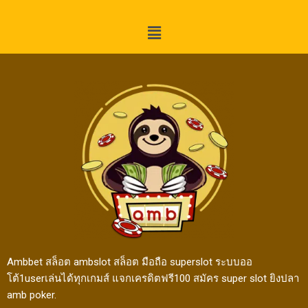
Ambbet สล็อต ambslot สล็อต มือถือ superslot ระบบออ
โต้1userเล่นได้ทุกเกมส์ แจกเครดิตฟรี100 สมัคร super slot ยิงปลา
amb poker.