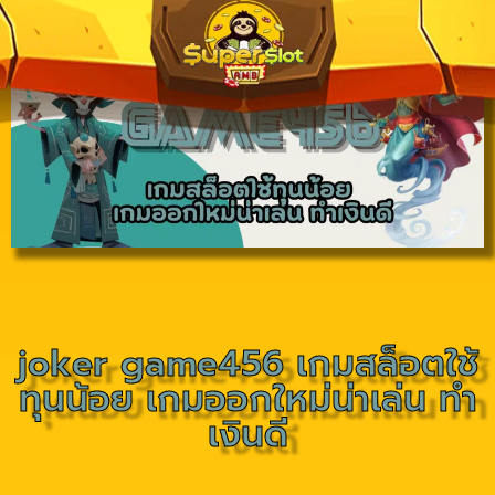
joker game456 เกมสล็อตใช้
ทุนน้อย เกมออกใหม่น่าเล่น ทำ
เงินดี