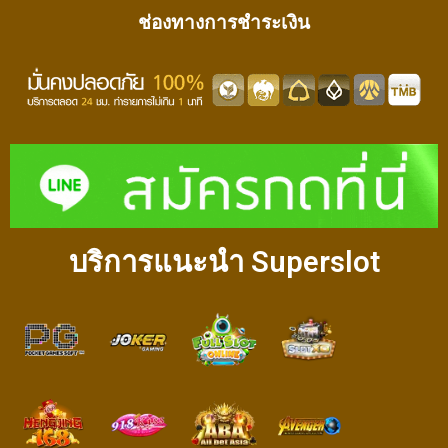
ช่องทางการชำระเงิน
บริการแนะนำ Superslot