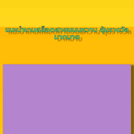
แนะนำเกมสล็อตสายขนนหวาน ลุ้นรางวัล
มากมาย