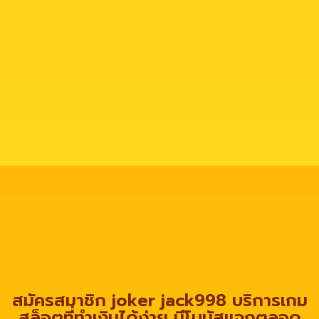
สมัครสมาชิก joker jack998 บริการเกม
สล็อตที่ทำเงินได้ง่าย มีโบนัสแจกตลอด