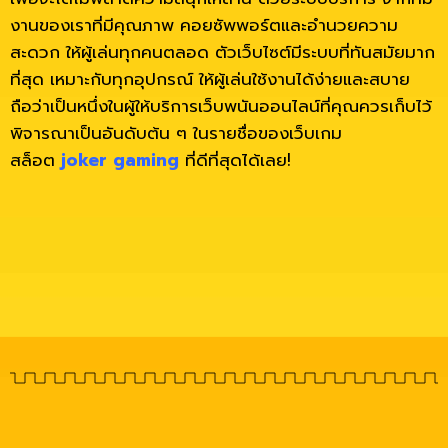
งานของเราที่มีคุณภาพ คอยซัพพอร์ตและอำนวยความ
สะดวก ให้ผู้เล่นทุกคนตลอด
ตัวเว็บไซต์มีระบบที่ทันสมัยมาก
ที่สุด เหมาะกับทุกอุปกรณ์ ให้ผู้เล่นใช้งานได้ง่ายและสบาย
ถือว่าเป็นหนึ่งในผู้ให้บริการเว็บพนันออนไลน์ที่คุณควรเก็บไว้
พิจารณาเป็นอันดับต้น ๆ ในรายชื่อของเว็บเกม
สล็อต
joker gaming
ที่ดีที่สุดได้เลย!