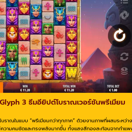
Glyph 3 ธีมอียิปต์โบราณเวอร์ชันพรีเมียม
บราณในแบบ “พรีเมียมกว่าทุกภาค” ด้วยงานภาพที่ผสมระหว่างศิล
จ้ามีความคมชัดและทรงพลังมากขึ้น ทั้งแสงสีทองสะท้อนจากกำแ