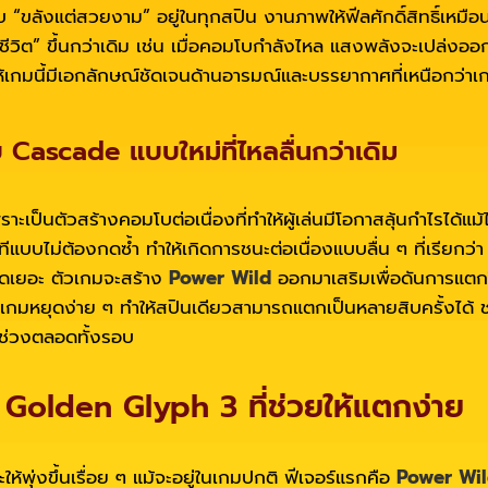
“ขลังแต่สวยงาม” อยู่ในทุกสปิน งานภาพให้ฟีลศักดิ์สิทธิ์เหม
“มีชีวิต” ขึ้นกว่าเดิม เช่น เมื่อคอมโบกำลังไหล แสงพลังจะเปล่งอ
กมนี้มีเอกลักษณ์ชัดเจนด้านอารมณ์และบรรยากาศที่เหนือกว่าเกมส
Cascade แบบใหม่ที่ไหลลื่นกว่าเดิม
าะเป็นตัวสร้างคอมโบต่อเนื่องที่ทำให้ผู้เล่นมีโอกาสลุ้นกำไรได้แม้
ม่ต้องกดซ้ำ ทำให้เกิดการชนะต่อเนื่องแบบลื่น ๆ ที่เรียกว่า “ไ
กิดเยอะ ตัวเกมจะสร้าง
Power Wild
ออกมาเสริมเพื่อดันการแตก
ให้เกมหยุดง่าย ๆ ทำให้สปินเดียวสามารถแตกเป็นหลายสิบครั้งได้ 
าดช่วงตลอดทั้งรอบ
 Golden Glyph 3 ที่ช่วยให้แตกง่าย
ห้พุ่งขึ้นเรื่อย ๆ แม้จะอยู่ในเกมปกติ ฟีเจอร์แรกคือ
Power Wi