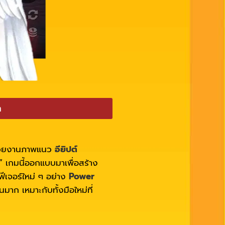
ก
วยงานภาพแนว
อียิปต์
น” เกมนี้ออกแบบมาเพื่อสร้าง
ฟีเจอร์ใหม่ ๆ อย่าง
Power
าก เหมาะกับทั้งมือใหม่ที่