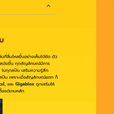
บบ
ี่ลื่นไหลขึ้นอย่างเห็นได้ชัด ตัว
สมัยขึ้น ทุกสัญลักษณ์มีการ
ในทุกสปิน เสริมความรู้สึก
สปิน เพราะเมื่อสัญลักษณ์แตก ก็
ตร์
, และ
Gigablox
ถูกเสริมให้
ตั้งแต่เกมหลัก