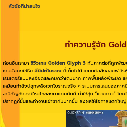
หัวข้อที่น่าสนใจ
ทำความรู้จัก Gol
ก่อนอื่นเรามา
รีวิวเกม Golden Glyph 3
กับภาคต่อที่ถูกพัฒน
เกมยังคงใช้ธีม
อียิปต์โบราณ
ที่เต็มไปด้วยมนต์ขลังของฟาโรห์
เรนเดอร์แบบละเอียดและคมกว่าเดิมมาก ภาพพื้นหลังพีระมิด แผ
เหมือนกำลังปลุกพลังเวทโบราณจริง ๆ ระบบการเล่นของภาคนี
จะมีสัญลักษณ์ใหม่ไหลลงมาแทนทันที ทำให้ลุ้น “แตกยาว” โดยไม
ปรากฏถี่ขึ้นและทำงานเข้าขากันมากขึ้น ส่งผลให้โอกาสแตกใหญ่เพิ