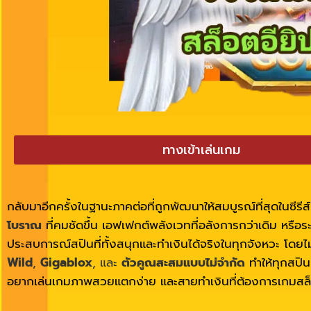
ทางเข้าเล่นเกม
กลับมาอีกครั้งในฐานะภาคต่อที่ถูกพัฒนาให้สมบูรณ์ที่สุดในซีรีส
โบราณ
ที่คมชัดขึ้น เอฟเฟกต์พลังเวทที่อลังการกว่าเดิม หรือ
ประสบการณ์สปินที่ทั้งสนุกและทำเงินได้จริงในทุกจังหวะ โดยไม
Wild
,
Gigablox
, และ
ตัวคูณสะสมแบบไม่จำกัด
ทำให้ทุกสปิน
อยากเล่นเกมภาพสวยแตกง่าย และสายทำเงินที่ต้องการเกมสล็อ