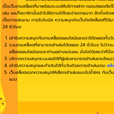
เป็นเว็บเกมสล็อตที่มาพร้อมระบบให้บริการฝาก-ถอนปลอดภัย100%
เล่น และก็สมาชิกนั้นเข้าไปใช้งานได้โดยง่ายดายมาก อีกทั้งยังพร
เป็นการเล่นเกม การรับโบนัส ความสนุกกับเว็บไซต์สล็อตที่ได้ม
24 ชั่วโมง
เข้ารับความสนุกกับเกมสล็อตออนไลน์ของเราได้ตลอดทั้งวั
รวมเกมสล็อตที่สามารถเข้าเล่นได้ตลอด 24 ชั่วโมง ไม่ว่าจะ
สล็อตออนไลน์ของเราท่านอย่างแน่นอน มั่นใจได้เลยว่าที่น
บริการความสนุกระบบออโต้ที่ผู้เล่นสามารถเข้าเล่นเกมไหนเ
เข้ารับความสนุกและทำเงินได้ทั้งวันด้วยการเข้าเล่นเกม
สล็
เว็บสล็อตแจกความสนุกให้เลือกเข้าเล่นแบบไม่ซ้ำใคร กับเว็
แบบ