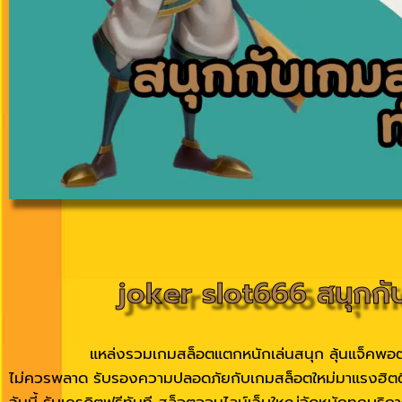
joker slot666 สนุกกับ
แหล่งรวมเกมสล็อตแตกหนักเล่นสนุก ลุ้นแจ็คพอตได
ไม่ควรพลาด รับรองความปลอดภัยกับเกมสล็อตใหม่มาแรงฮิตติด