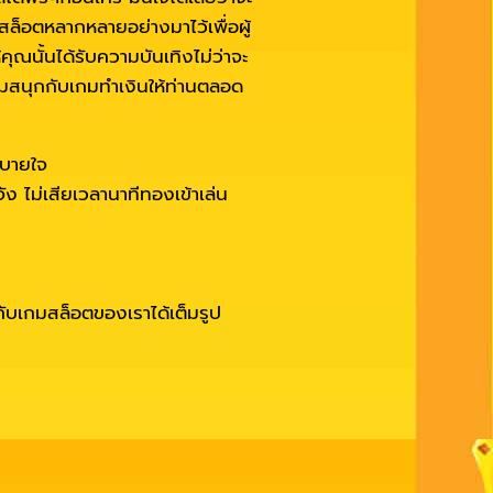
ล็อตหลากหลายอย่างมาไว้เพื่อผู้
คุณนั้นได้รับความบันเทิงไม่ว่าจะ
วามสนุกกับเกมทำเงินให้ท่านตลอด
สบายใจ
ง ไม่เสียเวลานาทีทองเข้าเล่น
กกับเกมสล็อตของเราได้เต็มรูป