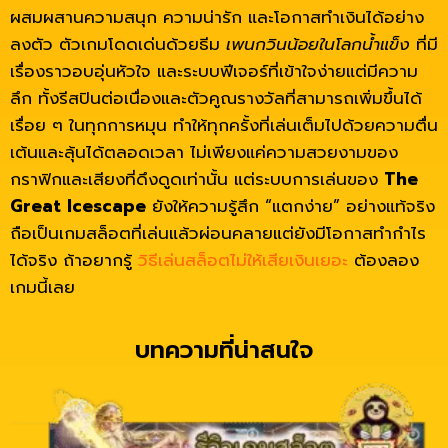
ผสมผสานความสนุก ความน่ารัก และโอกาสทำเงินได้อย่าง
ลงตัว ตัวเกมโดดเด่นด้วยธีม
เพนกวินน้อยในโลกน้ำแข็ง
ที่มี
เรื่องราวอบอุ่นหัวใจ และระบบฟีเจอร์ที่เข้าใจง่ายแต่มีความ
ลึก ทั้งรีสปินต่อเนื่องและตัวคูณรางวัลที่สามารถเพิ่มขึ้นได้
เรื่อย ๆ ในทุกการหมุน ทำให้ทุกครั้งที่เล่นเต็มไปด้วยความตื่น
เต้นและลุ้นได้ตลอดเวลา ไม่เพียงแค่ความสวยงามของ
กราฟิกและเสียงที่ดึงดูดเท่านั้น แต่ระบบการเล่นของ
The
Great Icescape
ยังให้ความรู้สึก “แตกง่าย” อย่างแท้จริง
ถือเป็นเกมสล็อตที่เล่นแล้วผ่อนคลายแต่ยังมีโอกาสทำกำไร
ได้จริง ถ้าอยากรู้
วิธีเล่นสล็อตไม่ให้เสียเงินเยอะ
ต้องลอง
เกมนี้เลย
บทความที่น่าสนใจ