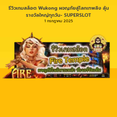
รีวิวเกมสล็อต Wukong ผจญภัยสู่โลกเทพลิง ลุ้น
รางวัลใหญ่ทุกวัน- SUPERSLOT
1 กรกฎาคม 2025