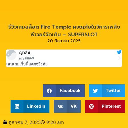
รีวิวเกมสล็อต Fire Temple ผจญภัยในวิหารเพลิง
ฟีเจอร์จัดเต็ม – SUPERSLOT
20 กันยายน 2025
ญาลิน
@yalin69
เล่นเกมเว็บนี้แตกจริงค่ะ
สมค
Facebook
Twitter
LinkedIn
VK
Pinterest
ตุลาคม 7, 2025
9:20 am