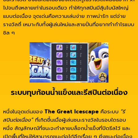
ไปจนถึงหลายเท่าในรอบเดียว ทำให้ทุกสปินมีลุ้นโบนัสใหญ่
แบบต่อเนื่อง จุดเด่นคือความเล่นง่าย ภาพน่ารัก แต่จ่าย
รางวัลถี่ เหมาะกับทั้งผู้เล่นใหม่และสายปั่นที่อยากทำกำไรแบบ
ชิล ๆ
ระบบทุบก้อนน้ำแข็งและรีสปินต่อเนื่อง
หนึ่งในจุดเด่นของ
The Great Icescape
คือระบบ
“รี
สปินต่อเนื่อง”
ที่เกิดขึ้นเมื่อผู้เล่นชนะรางวัลในรอบใดรอบ
หนึ่ง สัญลักษณ์ที่ชนะจะทำลายบล็อกน้ำแข็งที่ปิดรีลไว้ และ
เปิดพื้นที่ใหม่ให้สามารถชนะต่อได้อีกเรื่อย ๆ ยิ่งชนะต่อเนื่อง