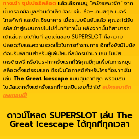
ทางเข้า ซุปเปอร์สล็อต
แล้วเลือกเมนู
“สมัครสมาชิก”
จาก
นั้นกรอกข้อมูลส่วนตัวเล็กน้อย เช่น ชื่อ–นามสกุล เบอร์
โทรศัพท์ และบัญชีธนาคาร เมื่อระบบยืนยันแล้ว คุณจะได้รับ
รหัสเข้าสู่ระบบภายในไม่กี่นาทีเท่านั้น หลังจากนั้นก็สามารถ
เข้าเล่นเกมได้ทันที จุดเด่นของ SUPERSLOT คือความ
ปลอดภัยและความรวดเร็วในการทำรายการ อีกทั้งยังมีโบนัส
ต้อนรับพิเศษสำหรับผู้เล่นใหม่ที่สมัครเข้ามา เช่น โบนัส
เครดิตฟรี หรือโปรฝากครั้งแรกที่ให้คุณมีทุนเพิ่มในการหมุน
สล็อตตั้งแต่รอบแรก ถือเป็นโอกาสดีสำหรับใครที่อยากเริ่ม
เล่น
The Great Icescape
แบบคุ้มค่าที่สุด พร้อมลุ้น
โบนัสแตกตั้งแต่ครั้งแรกที่กดสปินเลยก็ว่าได้
สมัครสมาชิก
เลยตอนนี้!
ดาวน์โหลด SUPERSLOT เล่น The
Great Icescape ได้ทุกที่ทุกเวลา