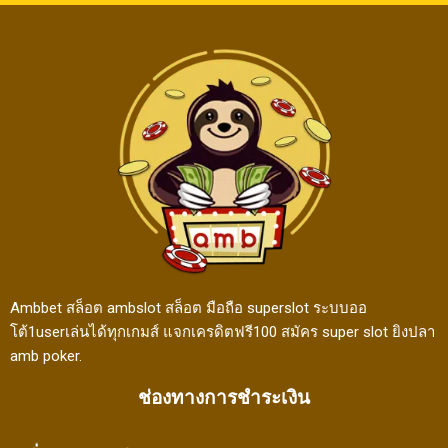
Ambbet สล็อต ambslot สล็อต มือถือ superslot ระบบออ
โต้1userเล่นได้ทุกเกมส์ แจกเครดิตฟรี100 สมัคร super slot ยิงปลา
amb poker.
ช่องทางการชำระเงิน