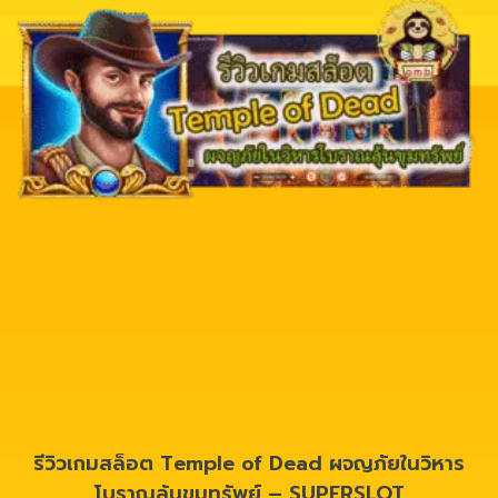
รีวิวเกมสล็อต Temple of Dead ผจญภัยในวิหาร
โบราณลุ้นขุมทรัพย์ – SUPERSLOT