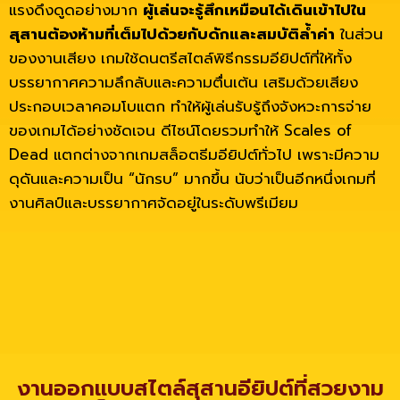
แรงดึงดูดอย่างมาก
ผู้เล่นจะรู้สึกเหมือนได้เดินเข้าไปใน
สุสานต้องห้ามที่เต็มไปด้วยกับดักและสมบัติล้ำค่า
ในส่วน
ของงานเสียง เกมใช้ดนตรีสไตล์พิธีกรรมอียิปต์ที่ให้ทั้ง
บรรยากาศความลึกลับและความตื่นเต้น เสริมด้วยเสียง
ประกอบเวลาคอมโบแตก ทำให้ผู้เล่นรับรู้ถึงจังหวะการจ่าย
ของเกมได้อย่างชัดเจน ดีไซน์โดยรวมทำให้ Scales of
Dead แตกต่างจากเกมสล็อตธีมอียิปต์ทั่วไป เพราะมีความ
ดุดันและความเป็น “นักรบ” มากขึ้น นับว่าเป็นอีกหนึ่งเกมที่
งานศิลป์และบรรยากาศจัดอยู่ในระดับพรีเมียม
งานออกแบบสไตล์สุสานอียิปต์ที่สวยงาม