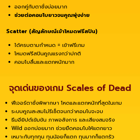
ออกคู่กับตาชั่งบ่อยมาก
ช่วยต่อคอมโบยาวจนคูณพุ่งง่าย
Scatter (สัญลักษณ์เข้าโหมดฟรีสปิน)
ได้ครบตามกำหนด = เข้าฟรีเกม
โหมดฟรีสปินคูณแรงกว่าปกติ
คอมโบลื่นและแตกหนักมาก
จุดเด่นของเกม Scales of Dead
ฟีเจอร์ตาชั่งพิพากษา โหดและแตกหนักที่สุดในเกม
ระบบคูณสะสมไม่รีเซ็ตจนกว่าคอมโบจะจบ
ธีมอียิปต์เข้มข้น ภาพอลังการ และเสียงสมจริง
Wild ออกบ่อยมาก ช่วยยืดคอมโบให้แตกยาว
เหมาะกับทุกทุน ทุนน้อยก็แตก ทุนมากก็แตกรัว