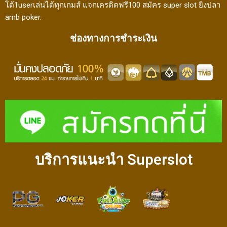
โต้1userเล่นได้ทุกเกมส์ แจกเครดิตฟรี100 สมัคร super slot ยิงปลา
amb poker.
ช่องทางการชำระเงิน
บริการแนะนำ Superslot