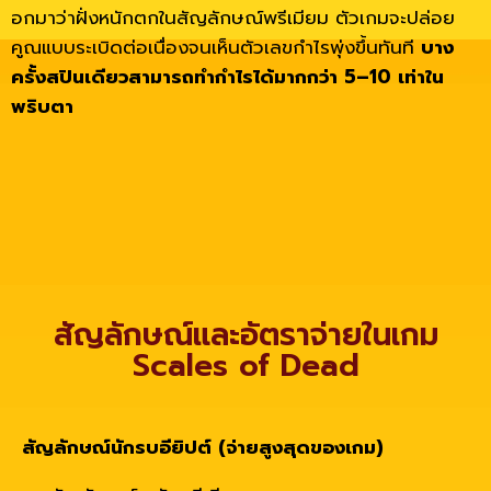
อกมาว่าฝั่งหนักตกในสัญลักษณ์พรีเมียม ตัวเกมจะปล่อย
คูณแบบระเบิดต่อเนื่องจนเห็นตัวเลขกำไรพุ่งขึ้นทันที
บาง
ครั้งสปินเดียวสามารถทำกำไรได้มากกว่า 5–10 เท่าใน
พริบตา
สัญลักษณ์และอัตราจ่ายในเกม
Scales of Dead
สัญลักษณ์นักรบอียิปต์ (จ่ายสูงสุดของเกม)