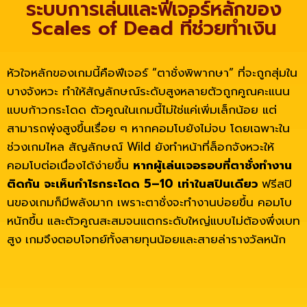
ระบบการเล่นและฟีเจอร์หลักของ
Scales of Dead ที่ช่วยทำเงิน
หัวใจหลักของเกมนี้คือฟีเจอร์ “ตาชั่งพิพากษา” ที่จะถูกสุ่มใน
บางจังหวะ ทำให้สัญลักษณ์ระดับสูงหลายตัวถูกคูณคะแนน
แบบก้าวกระโดด ตัวคูณในเกมนี้ไม่ใช่แค่เพิ่มเล็กน้อย แต่
สามารถพุ่งสูงขึ้นเรื่อย ๆ หากคอมโบยังไม่จบ โดยเฉพาะใน
ช่วงเกมไหล สัญลักษณ์ Wild ยังทำหน้าที่ล็อกจังหวะให้
คอมโบต่อเนื่องได้ง่ายขึ้น
หากผู้เล่นเจอรอบที่ตาชั่งทำงาน
ติดกัน จะเห็นกำไรกระโดด 5–10 เท่าในสปินเดียว
ฟรีสปิ
นของเกมก็มีพลังมาก เพราะตาชั่งจะทำงานบ่อยขึ้น คอมโบ
หนักขึ้น และตัวคูณสะสมจนแตกระดับใหญ่แบบไม่ต้องพึ่งเบท
สูง เกมจึงตอบโจทย์ทั้งสายทุนน้อยและสายล่ารางวัลหนัก