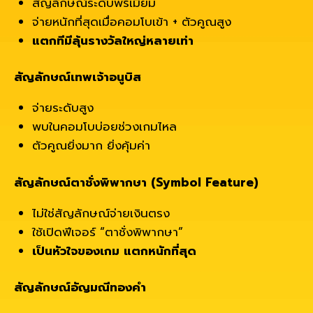
สัญลักษณ์ระดับพรีเมียม
จ่ายหนักที่สุดเมื่อคอมโบเข้า + ตัวคูณสูง
แตกทีมีลุ้นรางวัลใหญ่หลายเท่า
สัญลักษณ์เทพเจ้าอนูบิส
จ่ายระดับสูง
พบในคอมโบบ่อยช่วงเกมไหล
ตัวคูณยิ่งมาก ยิ่งคุ้มค่า
สัญลักษณ์ตาชั่งพิพากษา (Symbol Feature)
ไม่ใช่สัญลักษณ์จ่ายเงินตรง
ใช้เปิดฟีเจอร์ “ตาชั่งพิพากษา”
เป็นหัวใจของเกม แตกหนักที่สุด
สัญลักษณ์อัญมณีทองคำ