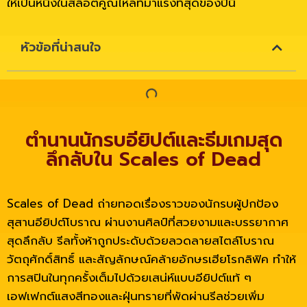
ให้เป็นหนึ่งในสล็อตคูณไหลที่มาแรงที่สุดของปีนี้
หัวข้อที่น่าสนใจ
ตำนานนักรบอียิปต์และธีมเกมสุด
ลึกลับใน Scales of Dead
Scales of Dead ถ่ายทอดเรื่องราวของนักรบผู้ปกป้อง
สุสานอียิปต์โบราณ ผ่านงานศิลป์ที่สวยงามและบรรยากาศ
สุดลึกลับ รีลทั้งห้าถูกประดับด้วยลวดลายสไตล์โบราณ
วัตถุศักดิ์สิทธิ์ และสัญลักษณ์คล้ายอักษรเฮียโรกลิฟิค ทำให้
การสปินในทุกครั้งเต็มไปด้วยเสน่ห์แบบอียิปต์แท้ ๆ
เอฟเฟกต์แสงสีทองและฝุ่นทรายที่พัดผ่านรีลช่วยเพิ่ม