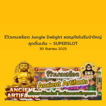
รีวิวเกมสล็อต Jungle Delight ผจญภัยในธีมป่าใหญ่
สุดตื่นเต้น – SUPERSLOT
30 กันยายน 2025