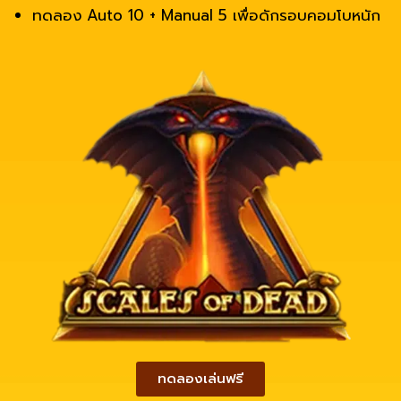
ทดลอง Auto 10 + Manual 5 เพื่อดักรอบคอมโบหนัก
ทดลองเล่นฟรี