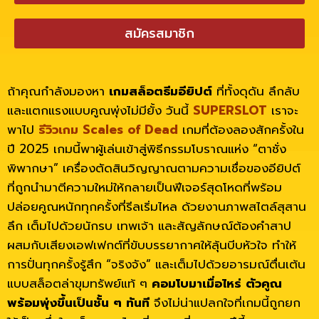
สมัครสมาชิก
ถ้าคุณกำลังมองหา
เกมสล็อตธีมอียิปต์
ที่ทั้งดุดัน ลึกลับ
และแตกแรงแบบคูณพุ่งไม่มียั้ง วันนี้
SUPERSLOT
เราจะ
พาไป
รีวิวเกม
Scales of Dead
เกมที่ต้องลองสักครั้งใน
ปี 2025 เกมนี้พาผู้เล่นเข้าสู่พิธีกรรมโบราณแห่ง “ตาชั่ง
พิพากษา” เครื่องตัดสินวิญญาณตามความเชื่อของอียิปต์
ที่ถูกนำมาตีความใหม่ให้กลายเป็นฟีเจอร์สุดโหดที่พร้อม
ปล่อยคูณหนักทุกครั้งที่รีลเริ่มไหล ด้วยงานภาพสไตล์สุสาน
ลึก เต็มไปด้วยนักรบ เทพเจ้า และสัญลักษณ์ต้องคำสาป
ผสมกับเสียงเอฟเฟกต์ที่ขับบรรยากาศให้ลุ้นบีบหัวใจ ทำให้
การปั่นทุกครั้งรู้สึก “จริงจัง” และเต็มไปด้วยอารมณ์ตื่นเต้น
แบบสล็อตล่าขุมทรัพย์แท้ ๆ
คอมโบมาเมื่อไหร่ ตัวคูณ
พร้อมพุ่งขึ้นเป็นชั้น ๆ ทันที
จึงไม่น่าแปลกใจที่เกมนี้ถูกยก