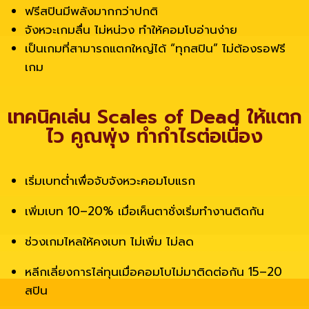
ฟรีสปินมีพลังมากกว่าปกติ
จังหวะเกมลื่น ไม่หน่วง ทำให้คอมโบอ่านง่าย
เป็นเกมที่สามารถแตกใหญ่ได้ “ทุกสปิน” ไม่ต้องรอฟรี
เกม
เทคนิคเล่น Scales of Dead ให้แตก
ไว คูณพุ่ง ทำกำไรต่อเนื่อง
เริ่มเบทต่ำเพื่อจับจังหวะคอมโบแรก
เพิ่มเบท 10–20% เมื่อเห็นตาชั่งเริ่มทำงานติดกัน
ช่วงเกมไหลให้คงเบท ไม่เพิ่ม ไม่ลด
หลีกเลี่ยงการไล่ทุนเมื่อคอมโบไม่มาติดต่อกัน 15–20
สปิน