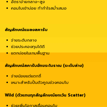
อัตราจ่ายกลาง–สูง
คอมโบเข้าบ่อย ทำกำไรสม่ำเสมอ
สัญลักษณ์แมลงสคารับ
จ่ายระดับกลาง
ช่วยประคองทุนได้ดี
แตกบ่อยในเกมพื้นฐาน
สัญลักษณ์สคารับอักขระโบราณ (ระดับล่าง)
จ่ายน้อยแต่แตกถี่
เหมาะสำหรับปั้นตัวคูณช่วงคอมโบ
Wild (ตัวแทนทุกสัญลักษณ์ยกเว้น Scatter)
ช่วยเพิ่มโอกาสเชื่อมคอมโบ