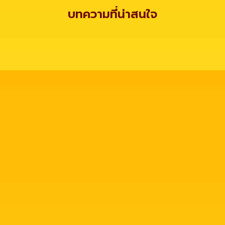
บทความที่น่าสนใจ