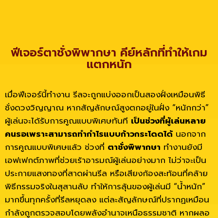
ฟีเจอร์ตาชั่งพิพากษา คีย์หลักที่ทำให้เกม
แตกหนัก
เมื่อฟีเจอร์นี้ทำงาน รีลจะถูกแบ่งออกเป็นสองฝั่งเหมือนพิธี
ชั่งดวงวิญญาณ หากสัญลักษณ์สูงตกอยู่ในฝั่ง “หนักกว่า”
ผู้เล่นจะได้รับการคูณแบบพิเศษทันที
เป็นช่วงที่ผู้เล่นหลาย
คนรอเพราะสามารถทำกำไรแบบก้าวกระโดดได้
นอกจาก
การคูณแบบพิเศษแล้ว ช่วงที่
ตาชั่งพิพากษา
ทำงานยังมี
เอฟเฟกต์ภาพที่ช่วยเร้าอารมณ์ผู้เล่นอย่างมาก ไม่ว่าจะเป็น
ประกายแสงทองที่สาดผ่านรีล หรือเสียงก้องสะท้อนที่คล้าย
พิธีกรรมจริงในสุสานลับ ทำให้การลุ้นของผู้เล่นมี “น้ำหนัก”
มากขึ้นทุกครั้งที่รีลหยุดลง แต่ละสัญลักษณ์ที่ปรากฏเหมือน
กำลังถูกตรวจสอบโดยพลังอำนาจเหนือธรรมชาติ หากผลอ