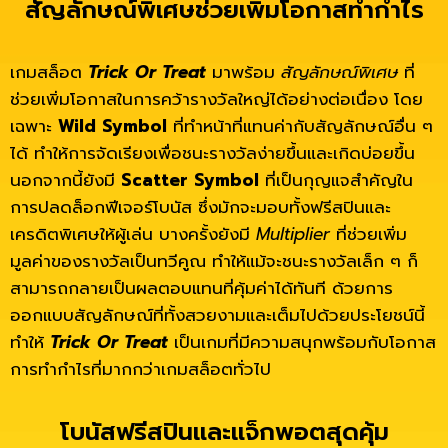
สัญลักษณ์พิเศษช่วยเพิ่มโอกาสทำกำไร
เกมสล็อต
Trick Or Treat
มาพร้อม
สัญลักษณ์พิเศษ
ที่
ช่วยเพิ่มโอกาสในการคว้ารางวัลใหญ่ได้อย่างต่อเนื่อง โดย
เฉพาะ
Wild Symbol
ที่ทำหน้าที่แทนค่ากับสัญลักษณ์อื่น ๆ
ได้ ทำให้การจัดเรียงเพื่อชนะรางวัลง่ายขึ้นและเกิดบ่อยขึ้น
นอกจากนี้ยังมี
Scatter Symbol
ที่เป็นกุญแจสำคัญใน
การปลดล็อกฟีเจอร์โบนัส ซึ่งมักจะมอบทั้งฟรีสปินและ
เครดิตพิเศษให้ผู้เล่น บางครั้งยังมี
Multiplier
ที่ช่วยเพิ่ม
มูลค่าของรางวัลเป็นทวีคูณ ทำให้แม้จะชนะรางวัลเล็ก ๆ ก็
สามารถกลายเป็นผลตอบแทนที่คุ้มค่าได้ทันที ด้วยการ
ออกแบบสัญลักษณ์ที่ทั้งสวยงามและเต็มไปด้วยประโยชน์นี้
ทำให้
Trick Or Treat
เป็นเกมที่มีความสนุกพร้อมกับโอกาส
การทำกำไรที่มากกว่าเกมสล็อตทั่วไป
โบนัสฟรีสปินและแจ็กพอตสุดคุ้ม