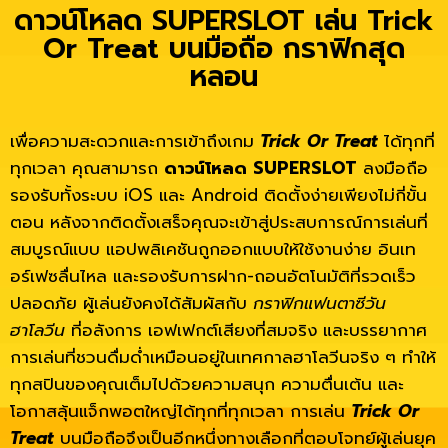
ดาวน์โหลด SUPERSLOT เล่น Trick
Or Treat บนมือถือ กราฟิกสุด
หลอน
เพื่อความสะดวกและการเข้าถึงเกม
Trick Or Treat
ได้ทุกที่
ทุกเวลา คุณสามารถ
ดาวน์โหลด SUPERSLOT
ลงมือถือ
รองรับทั้งระบบ iOS และ Android ติดตั้งง่ายเพียงไม่กี่ขั้น
ตอน หลังจากติดตั้งเสร็จคุณจะเข้าสู่ประสบการณ์การเล่นที่
สมบูรณ์แบบ แอปพลิเคชันถูกออกแบบให้ใช้งานง่าย อินเท
อร์เฟซลื่นไหล และรองรับการฝาก-ถอนอัตโนมัติที่รวดเร็ว
ปลอดภัย ผู้เล่นยังคงได้สัมผัสกับ
กราฟิกแฟนตาซีวัน
ฮาโลวีน
ที่อลังการ เอฟเฟกต์เสียงที่สมจริง และบรรยากาศ
การเล่นที่ชวนดื่มด่ำเหมือนอยู่ในเทศกาลฮาโลวีนจริง ๆ ทำให้
ทุกสปินของคุณเต็มไปด้วยความสนุก ความตื่นเต้น และ
โอกาสลุ้นแจ็กพอตใหญ่ได้ทุกที่ทุกเวลา การเล่น
Trick Or
Treat
บนมือถือจึงเป็นอีกหนึ่งทางเลือกที่ตอบโจทย์ผู้เล่นยุค