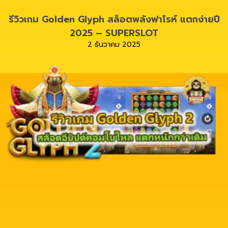
รีวิวเกม Golden Glyph สล็อตพลังฟาโรห์ แตกง่ายปี
2025 – SUPERSLOT
2 ธันวาคม 2025