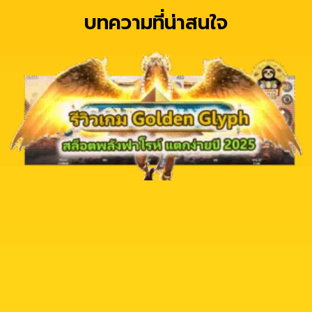
บทความที่น่าสนใจ