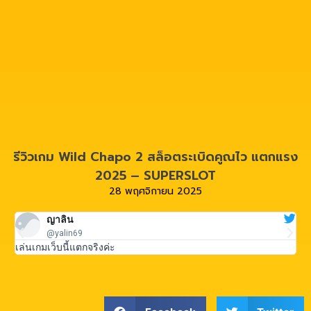
รีวิวเกม Wild Chapo 2 สล็อตระเบิดคูณไว แตกแรง
2025 – SUPERSLOT
28 พฤศจิกายน 2025
ญาลิน
@yalin69
เล่นเกมเว็บนี้แตกจริงค่ะ
สมค