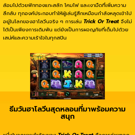
ล้อมไปด้วยฟักทองแกะสลัก โคมไฟ และเงามืดที่เพิ่มความ
ลึกลับ ทุกองค์ประกอบทำให้ผู้เล่นรู้สึกเหมือนกำลังหลุดเข้าไป
อยู่ในโลกของฮาโลวีนจริง ๆ การเล่น
Trick Or Treat
จึงไม่
ได้เป็นเพียงการเดิมพัน แต่ยังเป็นการผจญภัยที่เต็มไปด้วย
เสน่ห์และความเร้าใจในทุกสปิน
ธีมวันฮาโลวีนสุดหลอนที่มาพร้อมความ
สนุก