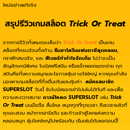
ใหม่อย่างแท้จริง
สรุปรีวิวเกมสล็อต
Trick Or Treat
จากการรีวิวทั้งหมดจะเห็นว่า
Trick Or Treat
เป็นเกม
สล็อตที่ครบถ้วนทั้งด้าน
ธีมฮาโลวีนแฟนตาซีสุดหลอน
,
กราฟิกสมจริง
, และ
ฟีเจอร์ทำกำไรจัดเต็ม
ไม่ว่าจะเป็น
สัญลักษณ์พิเศษ โบนัสฟรีสปิน หรือแจ็กพอตแตกง่าย ทุก
สปินคือทั้งความสนุกและโอกาสลุ้นรางวัลใหญ่ หากคุณกำลัง
มองหาเกมสล็อตที่ทั้งตื่นเต้นและคุ้มค่า
สมัครสมาชิก
SUPERSLOT
วันนี้ รับโบนัสแรกเข้าไปเล่นได้ทันที และเพื่อ
ความสะดวกสบาย
ดาวน์โหลด SUPERSLOT
เล่น
Trick
Or Treat
บนมือถือ ลื่นไหล สนุกทุกที่ทุกเวลา ถึงเวลาแล้วที่
คุณจะสวม
หน้ากากฮาโลวีน
และก้าวเข้าสู่โลกแห่งความ
หลอนสนุก ลุ้นโชคใหญ่ไปพร้อมกัน เริ่มเล่นได้เลยตอนนี้!