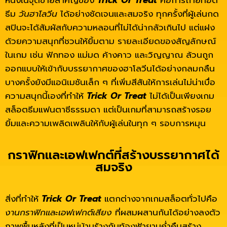
หนึ่งในจุดขายสำคัญของ
Trick Or Treat
คือการถ่ายทอด
ธีม
วันฮาโลวีน
ได้อย่างชัดเจนและสมจริง ทุกครั้งที่ผู้เล่นกด
สปินจะได้สัมผัสกับความหลอนที่ไม่ได้น่ากลัวเกินไป แต่แฝง
ด้วยความสนุกที่ชวนให้ยิ้มตาม รายละเอียดของสัญลักษณ์
ในเกม เช่น ฟักทอง แม่มด ค้างคาว และวิญญาณ ล้วนถูก
ออกแบบให้เข้ากับบรรยากาศของฮาโลวีนได้อย่างกลมกลืน
บางครั้งยังมีแอนิเมชันเล็ก ๆ ที่เพิ่มสีสันให้การเล่นไม่น่าเบื่อ
ความสนุกนี้เองที่ทำให้
Trick Or Treat
ไม่ได้เป็นเพียงเกม
สล็อตธีมแฟนตาซีธรรมดา แต่เป็นเกมที่สามารถสร้างรอย
ยิ้มและความเพลิดเพลินให้กับผู้เล่นในทุก ๆ รอบการหมุน
กราฟิกและเอฟเฟกต์ที่สร้างบรรยากาศได้
สมจริง
สิ่งที่ทำให้
Trick Or Treat
แตกต่างจากเกมสล็อตทั่วไปคือ
งานกราฟิกและเอฟเฟกต์เสียง
ที่ผสมผสานกันได้อย่างลงตัว
ภาพพื้นหลังที่เป็นหมู่บ้านร้างกับท้องฟ้ายามค่ำคืนสร้าง