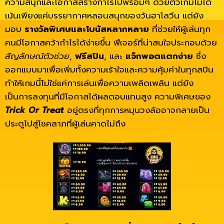
ความสนุกและโอกาสสร้างกำไรไปพร้อมๆ ด้วยตัวเกมไม่ได้
เน้นเพียงแค่บรรยากาศหลอนสนุกของวันฮาโลวีน แต่ยัง
มอบ
รางวัลพิเศษและโบนัสหลากหลาย
ที่ช่วยให้ผู้เล่นทุก
คนมีโอกาสคว้ากำไรได้ง่ายขึ้น ฟีเจอร์ที่น่าสนใจประกอบด้วย
สัญลักษณ์ตัวช่วย
,
ฟรีสปิน
, และ
แจ็กพอตแตกง่าย
ซึ่ง
ออกแบบมาเพื่อเพิ่มทั้งความเร้าใจและความคุ้มค่าในทุกสปิน
ทำให้เกมนี้ไม่ใช่แค่การเล่นเพื่อความเพลิดเพลิน แต่ยัง
เป็นการลงทุนที่มีโอกาสได้ผลตอบแทนสูง ความพิเศษของ
Trick Or Treat
อยู่ตรงที่ทุกการหมุนวงล้ออาจกลายเป็น
ประตูไปสู่โชคลาภที่ผู้เล่นคาดไม่ถึง