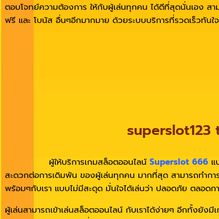
ตอบโจทย์ความต้องการ ให้กับผู้เล่นทุกคน ได้ดีที่สุดนั่นเอง ส
ฟรี และ โบนัส อื่นๆอีกมากมาย ด้วยระบบบริการที่รวดเร็วทันใ
superslot123 
ผู้ให้บริการเกมสล็อตออนไลน์
Superslot 666
แ
สะดวกต่อการเดิมพัน ของผู้เล่นทุกคน มากที่สุด สามารถทำการสม
พร้อมๆกับเรา แบบไม่มีสะดุด มั่นใจได้เล่นว่า ปลอดภัย ตลอดก
ผู้เล่นสามารถเข้าเล่นสล็อตออนไลน์ กับเราได้ง่ายๆ อีกทั้งยังมี