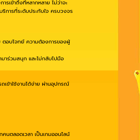
การเข้าถึงที่หลากหลาย ไม่ว่าจะ
 บริการที่ระดับประทับใจ ครบวงจร
ัย ตอบโจทย์ ความต้องการของผู้
ข้ามาร่วมสนุก และไม่กลับไปมือ
รถเข้าใช้งานได้ง่าย ผ่านอุปกรณ์
นทุกคนตลอดเวลา เป็นเกมออนไลน์