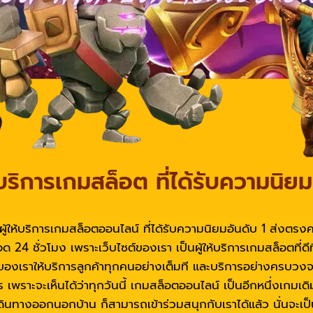
ริการเกมสล็อต ที่ได้รับความนิยม
ผู้ให้บริการเกมสล็อตออนไลน์ ที่ได้รับความนิยมอันดับ 1 ส่งตรงคว
24 ชั่วโมง เพราะเว็บไซต์ของเรา เป็นผู้ให้บริการเกมสล็อตที่ดีท
ของเราให้บริการลูกค้าทุกคนอย่างเต็มที และบริการอย่างครบว
เพราะจะเห็นได้ว่าทุกวันนี้ เกมสล็อตออนไลน์ เป็นอีกหนึ่งเกมเดิมพ
เดินทางออกนอกบ้าน ก็สามารถเข้าร่วมสนุกกับเราได้แล้ว นั่นจะเ