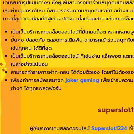
เดิมพันในรูปแบบต่างๆ ซึ่งผู้เล่นสามารถเข้าร่วมสนุกกับเกมสล
เล่นผ่านอุปกรณ์ไหน ก็สามารถรับความสนุกกับเราได้ อย่างแน่น
มากที่สุด โดยมีข้อดีที่ผู้เล่นจะได้รับ เมื่อเลือกเข้ามาเล่นเกมส
เป็นเว็บบริการเกมสล็อตออนไลน์ที่มีเกมสล็อต หลากหลายรูป
มั่นคง ปลอดภัย ตลอดการเดิมพัน สามารถเข้าร่วมสนุกกับเ
เล่นทุกคน ได้ดีที่สุด
เป็นเว็บบริการเกมสล็อตออนไลน์ ที่เล่นง่าน แจ็คพอต แตกเร็ว
เปล่าอย่างแน่นอน
สามารถทำรายการฝาก-ถอน ได้ด้วยตัวเอง โดยที่ไม่ต้องรอแ
เพียงทำการสมัครสมาชิก
joker gaming
เพื่อเข้ารับควา
ต่างๆ ได้ทุกแพลตฟอร์ม
superslot12
ผู้ให้บริการเกมสล็อตออนไลน์
Superslot1234
ที่