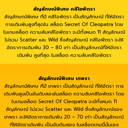
สัญลักษณ์พิเศษ คลีโอพัตรา
สัญลักษณ์พิเศษ ที่มี คลีโอพัตรา เป็นสัญลักษณ์ ที่ให้อัตรา
การเดิมพันสูงที่สุดใน สล็อต Secret Of Cleopatra โดย
ในเกมสล็อต ความลับคลีโอพัตรา จะมีทั้งหมด 11 สัญลักษณ์
ไม่รวม Scatter และ Wild ซึ่งสัญลักษณ์ คลีโอพัตรา จะให้
อัตราการเดิมพัน 30 – 80 เท่า เป็นสัญลักษณ์ที่ให้อัตรา
เดิมพัน สูงที่สุด ในสล็อต ความลับคลีโอพัตรา
สัญลักษณ์พิเศษ เทพรา
สัญลักษณ์พิเศษ ที่มี เทพรา เป็นสัญลักษณ์ ที่ให้อัตรา การ
เดิมพันสูงเป็นอันดับสองในสล็อต ความลับคลีโอพัตรา โดย
ในเกมสล็อต Secret Of Cleopatra จะมีทั้งหมด 11
สัญลักษณ์ ไม่รวม Scatter และ Wild ซึ่งสัญลักษณ์ของ
เทพรา จะให้อัตราการเดิมพัน 20 – 70 เท่า เป็นสัญลักษณ์
ที่ให้อัตราเดิมพัน เป็นอันดับสอง ในสล็อตเกมนี้นั้นเอง