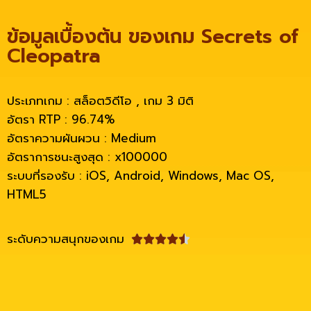
ข้อมูลเบื้องต้น ของเกม Secrets of
Cleopatra
ประเภทเกม : สล็อตวิดีโอ , เกม 3 มิติ
อัตรา RTP : 96.74%
อัตราความผันผวน : Medium
อัตราการชนะสูงสุด : x100000
ระบบที่รองรับ : iOS, Android, Windows, Mac OS,
HTML5
ระดับความสนุกของเกม




