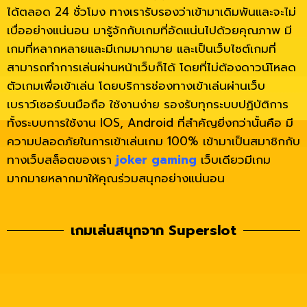
ได้ตลอด 24 ชั่วโมง ทางเรารับรองว่าเข้ามาเดิมพันและจะไม่
เบื่ออย่างแน่นอน มารู้จักกับเกมที่อัดแน่นไปด้วยคุณภาพ มี
เกมที่หลากหลายและมีเกมมากมาย และเป็นเว็บไซต์เกมที่
สามารถทำการเล่นผ่านหน้าเว็บก็ได้ โดยที่ไม่ต้องดาวน์โหลด
ตัวเกมเพื่อเข้าเล่น โดยบริการช่องทางเข้าเล่นผ่านเว็บ
เบราว์เซอร์บนมือถือ ใช้งานง่าย รองรับทุกระบบปฏิบัติการ
ทั้งระบบการใช้งาน IOS, Android ที่สำคัญยิ่งกว่านั้นคือ มี
ความปลอดภัยในการเข้าเล่นเกม 100% เข้ามาเป็นสมาชิกกับ
ทางเว็บสล็อตของเรา
joker gaming
เว็บเดียวมีเกม
มากมายหลากมาให้คุณร่วมสนุกอย่างแน่นอน
เกมเล่นสนุกจาก
Superslot