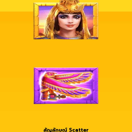
สัญลักษณ์ Scatter