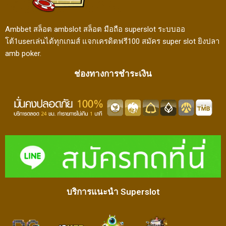
Ambbet สล็อต ambslot สล็อต มือถือ superslot ระบบออ
โต้1userเล่นได้ทุกเกมส์ แจกเครดิตฟรี100 สมัคร super slot ยิงปลา
amb poker.
ช่องทางการชำระเงิน
บริการแนะนำ Superslot