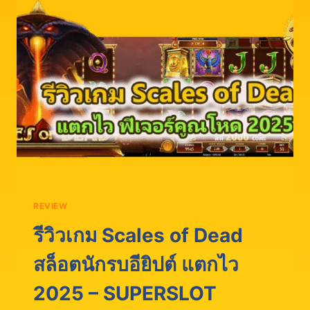
REVIEW
รีวิวเกม Scales of Dead
สล็อตนักรบอียิปต์ แตกไว
2025 – SUPERSLOT