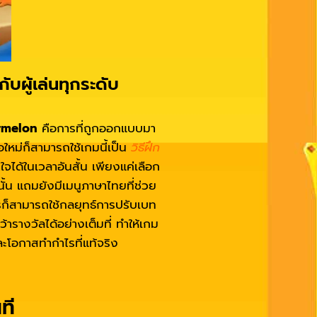
ับผู้เล่นทุกระดับ
rmelon
คือการที่ถูกออกแบบมา
ือใหม่ก็สามารถใช้เกมนี้เป็น
วิธีฝึก
ใจได้ในเวลาอันสั้น เพียงแค่เลือก
ั้น แถมยังมีเมนูภาษาไทยที่ช่วย
โปรก็สามารถใช้กลยุทธ์การปรับเบท
้ารางวัลได้อย่างเต็มที่ ทำให้เกม
ะโอกาสทำกำไรที่แท้จริง
ที