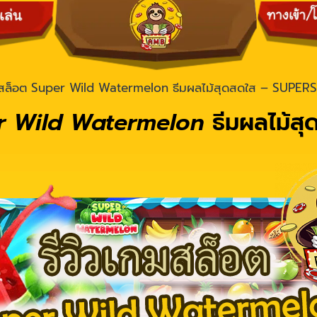
มสล็อต Super Wild Watermelon ธีมผลไม้สุดสดใส – SUPER
r Wild Watermelon
ธีมผลไม้สุ