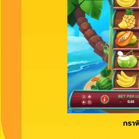
กราฟิ