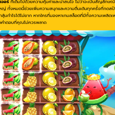
ีเจอร์
ที่เต็มไปด้วยความคุ้มค่าและน่าสนใจ ไม่ว่าจะเป็นสัญลักษณ
ญ่ ทั้งหมดนี้ช่วยเพิ่มความสนุกและความตื่นเต้นทุกครั้งที่กดสปิ
้ามาลุ้นกำไรได้ไม่ยาก หากใครที่มองหาเกมสล็อตที่มีทั้งความเพลิ
อคำตอบที่คุณไม่ควรพลาด