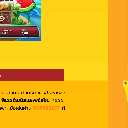
ก
่ตอบโจทย์ ด้วยธีม
แตงโมและผล
่
ฟีเจอร์โบนัสและฟรีสปิน
ที่ช่วย
ฉพาะเมื่อเล่นผ่าน
SUPERSLOT
ที่