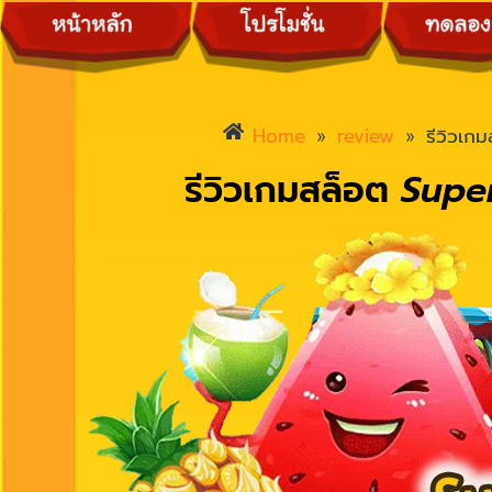
Home
review
รีวิวเก
»
»
รีวิวเกมสล็อต
Supe