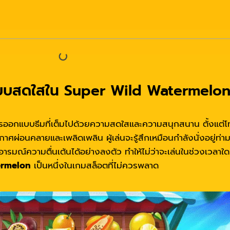
บบสดใสใน Super Wild Watermelo
รออกแบบธีมที่เต็มไปด้วยความสดใสและความสนุกสนาน ตั้งแต่โทนส
ศผ่อนคลายและเพลิดเพลิน ผู้เล่นจะรู้สึกเหมือนกำลังนั่งอยู่ท
ารมณ์ความตื่นเต้นได้อย่างลงตัว ทำให้ไม่ว่าจะเล่นในช่วงเวลาใด
ermelon
เป็นหนึ่งในเกมสล็อตที่ไม่ควรพลาด