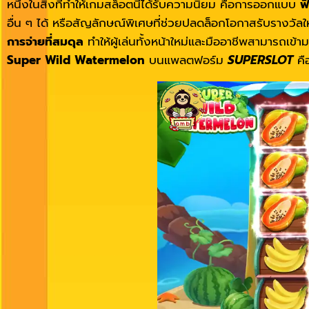
หนึ่งในสิ่งที่ทำให้เกมสล็อตนี้ได้รับความนิยม คือการออกแบบ
ฟ
อื่น ๆ ได้ หรือสัญลักษณ์พิเศษที่ช่วยปลดล็อกโอกาสรับรางวัลให
การจ่ายที่สมดุล
ทำให้ผู้เล่นทั้งหน้าใหม่และมืออาชีพสามารถเข
Super Wild Watermelon
บนแพลตฟอร์ม
SUPERSLOT
คื