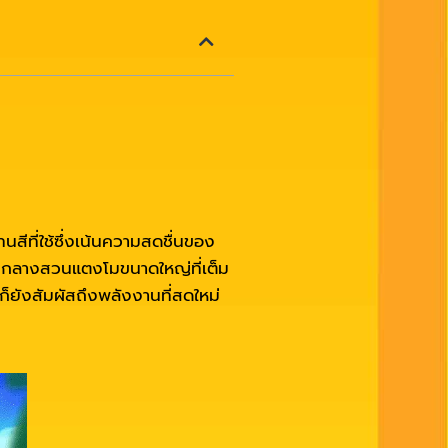
n
ีที่ใช้ซึ่งเน้นความสดชื่นของ
่ามกลางสวนแตงโมขนาดใหญ่ที่เต็ม
ก็ยังสัมผัสถึงพลังงานที่สดใหม่