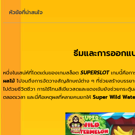
หัวข้อที่น่าสนใจ
ธีมและการออกแ
หนึ่งในเสน่ห์ที่โดดเด่นของเกมสล็อต
SUPERSLOT
เกมนี้คือกา
ผลไม้
ไปจนถึงการจัดวางสัญลักษณ์ต่าง ๆ ที่ช่วยสร้างบรรยากา
ไปด้วยชีวิตชีวา การใช้โทนสีเขียวสดและแดงเข้มยังช่วยกระตุ้นอ
ตลอดเวลา และนี่คือเหตุผลที่หลายคนยกให้
Super Wild Wat