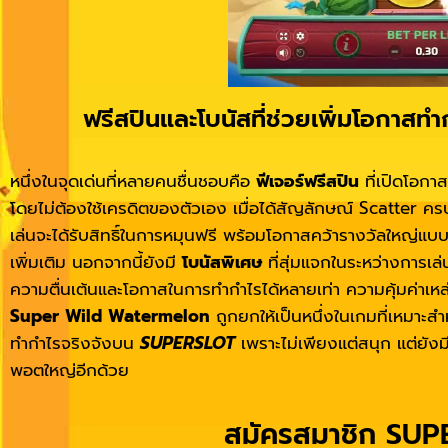
ฟรีสปินและโบนัสที่ช่วยเพิ่มโอกาสทำ
หนึ่งในจุดเด่นที่หลายคนชื่นชอบคือ
ฟีเจอร์ฟรีสปิน
ที่เปิดโอกาส
โดยไม่ต้องใช้เครดิตของตัวเอง เมื่อได้สัญลักษณ์ Scatter ครบ
เล่นจะได้รับสิทธิ์ในการหมุนฟรี พร้อมโอกาสคว้ารางวัลใหญ่แบ
เพิ่มเติม นอกจากนี้ยังมี
โบนัสพิเศษ
ที่สุ่มแจกในระหว่างการเล่น
ความตื่นเต้นและโอกาสในการทำกำไรได้หลายเท่า ความคุ้มค่าเหล่า
Super Wild Watermelon
ถูกยกให้เป็นหนึ่งในเกมที่เหมาะส
ทำกำไรจริงจังบน
SUPERSLOT
เพราะไม่เพียงแต่สนุก แต่ยังมีส
พอตใหญ่อีกด้วย
สมัครสมาชิก SUPER