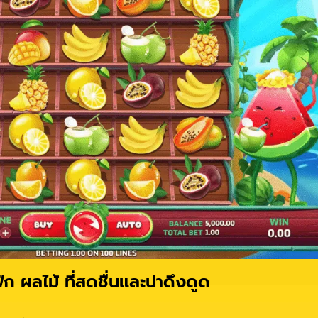
ก ผลไม้ ที่สดชื่นและน่าดึงดูด