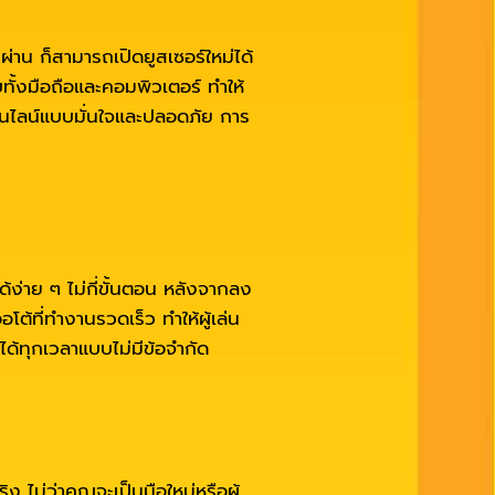
สผ่าน ก็สามารถเปิดยูสเซอร์ใหม่ได้
บทั้งมือถือและคอมพิวเตอร์ ทำให้
ออนไลน์แบบมั่นใจและปลอดภัย การ
ง่าย ๆ ไม่กี่ขั้นตอน หลังจากลง
ต้ที่ทำงานรวดเร็ว ทำให้ผู้เล่น
ได้ทุกเวลาแบบไม่มีข้อจำกัด
ง ไม่ว่าคุณจะเป็นมือใหม่หรือผู้