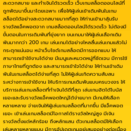
สะดวกสบาย และทำเงินได้รวดเร็ว เว็บเกมสล็อตออนไลน์ที่
ถูกพัฒนาขึ้นมาโดยเฉพาะ เพื่อให้ผู้เล่นเข้าเดิมพันในเกม
สล็อตได้อย่างสะดวกสบายมากที่สุด ให้ท่านเข้ามาลุ้นรับ
รางวัลแจ็คพอตจาก เกมสล็อตออนไลน์ได้รวดเร็ว ไม่ต้องมี
ขั้นตอนในการเดิมพันที่ยุ่งยาก ขนเกมมาให้ผู้เล่นเลือกเดิม
พันมากกว่า 200 เกม เล่นเกมได้อย่างไหลลื่นเล่นเกมแล้วไม่
กระตุกแน่นอน หน้าเว็บไซต์เกมสล็อตมีการออกแบบ ให้
สามารถเข้าใช้งานได้ง่าย มีเมนูและหมวดหมู่ที่ชัดเจน มีการใช้
ภาษาไทยที่ถูกต้อง และสามารถเข้าใจได้ง่าย ให้ท่านเข้าเดิม
พันในเกมสล็อตได้ง่ายที่สุด ไม่ให้ผู้เล่นเกิดความสับสน
ระหว่างการเข้าใช้งาน ให้บริการเกมเดิมพันแบบครบวงจร ให้
บริการเล่นเกมสล็อตที่ทำเงินได้ดีที่สุด เล่นเกมฮิตได้โบนัส
เยอะและรับรางวัลแจ็คพอตใหญ่ได้ง่ายมาก มีเกมให้เลือก
หลายหลาย จ่ายเงินให้ผู้เล่นเกมสล็อตที่มากขึ้น มีแจ็คพอต
เยอะ เข้าเล่นเกมสล็อตมีโอกาสได้รางวัลใหญ่สูง มีเงิน
รางวัลตั้งแต่หลักร้อย ถึงหลักแสน ตัวเกมสล็อตมีให้เลือก
เล่นหลายหลายแบบ มีการอัปเดตเกมอยู่เสมออย่างต่อเนื่อง