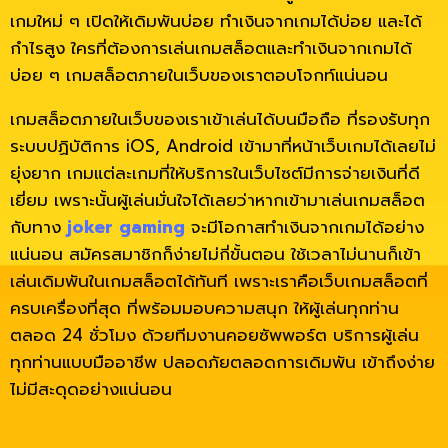
เกมใหม่ ๆ เปิดให้เดิมพันบ่อย ทำเงินจากเกมได้บ่อย และได้
กำไรสูง ใครที่ต้องการเล่นเกมสล็อตและทำเงินจากเกมได้
บ่อย ๆ เกมสล็อตภายในเว็บของเราตอบโจกท์แน่นอน
เกมสล็อตภายในเว็บของเราเข้าเล่นได้บนมือถือ ที่รองรับทุก
ระบบปฏิบัติการ iOS, Android เข้ามาที่หน้าเว็บเกมได้เลยไม่
ยุ่งยาก เกมแต่ละเกมที่ให้บริการในเว็บไซต์มีการจ่ายเงินที่ดี
เยี่ยม เพราะนั้นผู้เล่นมั่นใจได้เลยว่าหากเข้ามาเล่นเกมสล็อต
กับทาง
joker gaming
จะมีโอกาสทำเงินจากเกมได้อย่าง
แน่นอน สมัครสมาชิกก็ง่ายไม่กี่ขั้นตอน ใช้เวลาไม่นานก็เข้า
เล่นเดิมพันในเกมสล็อตได้ทันที เพราะเราคือเว็บเกมสล็อตที่
ครบเครื่องที่สุด ที่พร้อมมอบความสนุก ให้ผู้เล่นทุกท่าน
ตลอด 24 ชั่วโมง ด้วยทีมงานคอยซัพพอร์ต บริการผู้เล่น
ทุกท่านแบบมืออาชีพ ปลอดภัยตลอดการเดิมพัน เข้าถึงง่าย
ไม่มีสะดุดอย่างแน่นอน