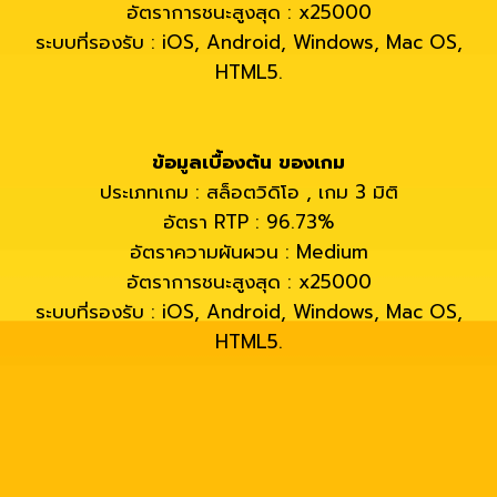
อัตราการชนะสูงสุด : x25000
ระบบที่รองรับ : iOS, Android, Windows, Mac OS,
HTML5.
ข้อมูลเบื้องต้น ของเกม
ประเภทเกม : สล็อตวิดิโอ , เกม 3 มิติ
อัตรา RTP : 96.73%
อัตราความผันผวน : Medium
อัตราการชนะสูงสุด : x25000
ระบบที่รองรับ : iOS, Android, Windows, Mac OS,
HTML5.