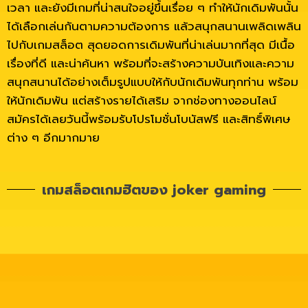
เวลา และยังมีเกมที่น่าสนใจอยู่ขึ้นเรื่อย ๆ ทำให้นักเดิมพันนั้น
ได้เลือกเล่นกันตามความต้องการ แล้วสนุกสนานเพลิดเพลิน
ไปกับเกมสล็อต สุดยอดการเดิมพันที่น่าเล่นมากที่สุด มีเนื้อ
เรื่องที่ดี และน่าค้นหา พร้อมที่จะสร้างความบันเทิงและความ
สนุกสนานได้อย่างเต็มรูปแบบให้กับนักเดิมพันทุกท่าน พร้อม
ให้นักเดิมพัน แต่สร้างรายได้เสริม จากช่องทางออนไลน์
สมัครได้เลยวันนี้พร้อมรับโปรโมชั่นโบนัสฟรี และสิทธิ์พิเศษ
ต่าง ๆ อีกมากมาย
เกมสล็อตเกมฮิตของ joker gaming