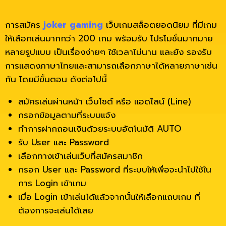
การสมัคร
joker gaming
เว็บเกมสล็อตยอดนิยม ที่มีเกม
ให้เลือกเล่นมากกว่า 200 เกม พร้อมรับ โปรโมชั่นมากมาย
หลายรูปแบบ เป็นเรื่องง่ายๆ ใช้เวลาไม่นาน และยัง รองรับ
การแสดงภาษาไทยและสามารถเลือกภาษาได้หลายภาษาเช่น
กัน โดยมีขั้นตอน ดังต่อไปนี้
สมัครเล่นผ่านหน้า เว็บไซต์ หรือ แอดไลน์ (Line)
กรอกข้อมูลตามที่ระบบแจ้ง
ทำการฝากถอนเงินด้วยระบบอัตโนมัติ AUTO
รับ User และ Password
เลือกทางเข้าเล่นเว็บที่สมัครสมาชิก
กรอก User และ Password ที่ระบบให้เพื่อจะนำไปใช้ใน
การ Login เข้าเกม
เมื่อ Login เข้าเล่นได้แล้วจากนั้นให้เลือกแถบเกม ที่
ต้องการจะเล่นได้เลย