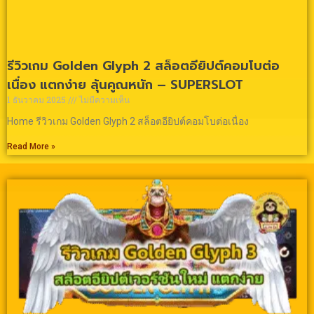
รีวิวเกม Golden Glyph 2 สล็อตอียิปต์คอมโบต่อ
เนื่อง แตกง่าย ลุ้นคูณหนัก – SUPERSLOT
1 ธันวาคม 2025
ไม่มีความเห็น
Home รีวิวเกม Golden Glyph 2 สล็อตอียิปต์คอมโบต่อเนื่อง
Read More »