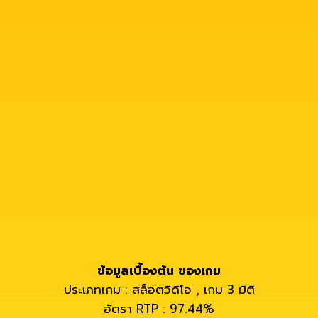
ข้อมูลเบื้องต้น ของเกม
ประเภทเกม : สล็อตวิดิโอ , เกม 3 มิติ
อัตรา RTP : 97.44%