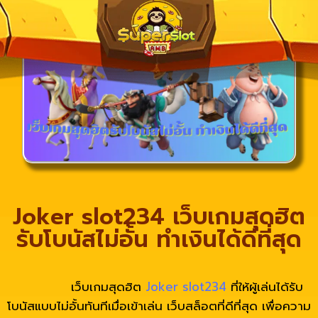
Joker slot234 เว็บเกมสุดฮิต
รับโบนัสไม่อั้น ทำเงินได้ดีที่สุด
เว็บเกมสุดฮิต
Joker slot234
ที่ให้ผู้เล่นได้รับ
โบนัสแบบไม่อั้นทันทีเมื่อเข้าเล่น เว็บสล็อตที่ดีที่สุด เพื่อความ