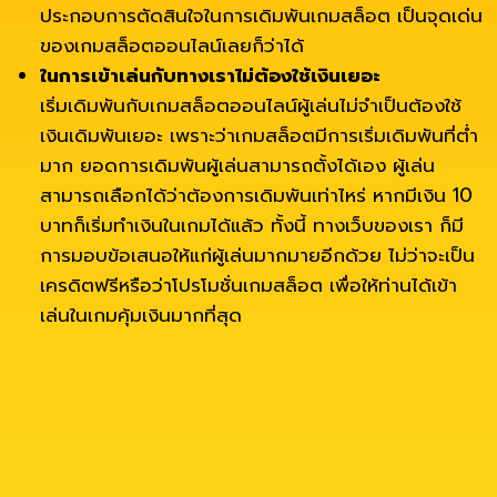
ประกอบการตัดสินใจในการเดิมพันเกมสล็อต เป็นจุดเด่น
ของเกมสล็อตออนไลน์เลยก็ว่าได้
ในการเข้าเล่นกับทางเราไม่ต้องใช้เงินเยอะ
เริ่มเดิมพันกับเกมสล็อตออนไลน์ผู้เล่นไม่จำเป็นต้องใช้
เงินเดิมพันเยอะ เพราะว่าเกมสล็อตมีการเริ่มเดิมพันที่ต่ำ
มาก ยอดการเดิมพันผู้เล่นสามารถตั้งได้เอง ผู้เล่น
สามารถเลือกได้ว่าต้องการเดิมพันเท่าไหร่ หากมีเงิน 10
บาทก็เริ่มทำเงินในเกมได้แล้ว ทั้งนี้ ทางเว็บของเรา ก็มี
การมอบข้อเสนอให้แก่ผู้เล่นมากมายอีกด้วย ไม่ว่าจะเป็น
เครดิตฟรีหรือว่าโปรโมชั่นเกมสล็อต เพื่อให้ท่านได้เข้า
เล่นในเกมคุ้มเงินมากที่สุด