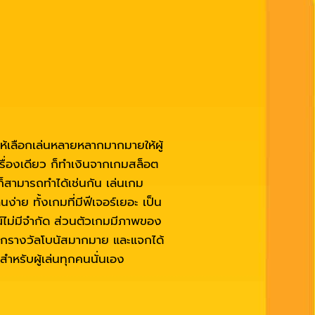
ให้เลือกเล่นหลายหลากมากมายให้ผู้
เครื่องเดียว ก็ทำเงินจากเกมสล็อต
สามารถทำได้เช่นกัน เล่นเกม
่าย ทั้งเกมที่มีฟีเจอร์เยอะ เป็น
ณ์ไม่มีจำกัด
ส่วนตัวเกมมีภาพของ
แจกรางวัลโบนัสมากมาย และแจกได้
สำหรับผู้เล่นทุกคนนั่นเอง