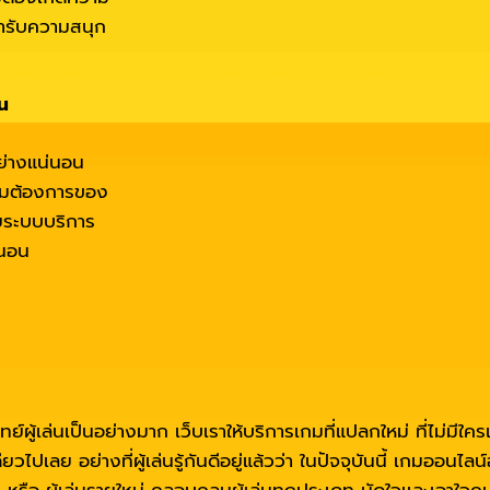
้ารับความสนุก
น
ย่างแน่นอน
ามต้องการของ
้วยระบบบริการ
่นอน
ทย์ผู้เล่นเป็นอย่างมาก เว็บเราให้บริการเกมที่แปลกใหม่ ที่ไม่มีใ
ยวไปเลย อย่างที่ผู้เล่นรู้กันดีอยู่แล้วว่า ในปัจจุบันนี้ เกมออน
ยเก่า หรือ ผู้เล่นรายใหม่ คลอบคลุมผู้เล่นทุกประเภท มัดใจเเละเอาใ