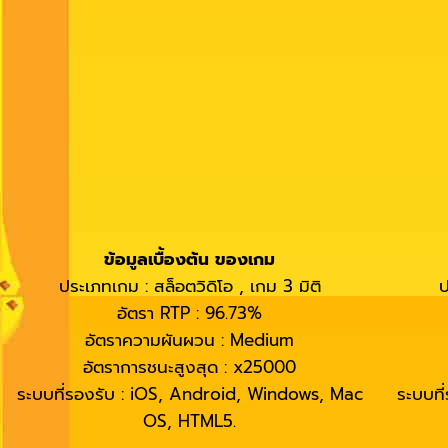
ข้อมูลเบื้องต้น ของเกม
ประเภทเกม : สล็อตวิดิโอ , เกม 3 มิติ
ป
อัตรา RTP : 96.73%
อัตราความผันผวน : Medium
อัตราการชนะสูงสุด : x25000
ระบบที่รองรับ : iOS, Android, Windows, Mac
ระบบที
OS, HTML5.