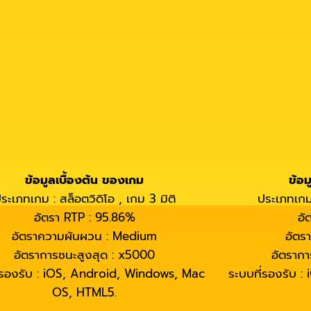
ข้อมูลเบื้องต้น ของเกม
ข้อม
ระเภทเกม : สล็อตวิดิโอ , เกม 3 มิติ
ประเภทเกม 
อัตรา RTP : 95.86%
อั
อัตราความผันผวน : Medium
อัตร
อัตราการชนะสูงสุด : x5000
อัตราก
่รองรับ : iOS, Android, Windows, Mac
ระบบที่รองรับ 
OS, HTML5.