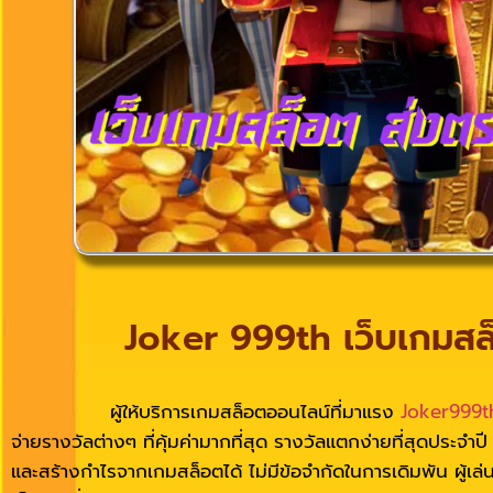
Joker 999th เว็บเกมสล
ผู้ให้บริการเกมสล็อตออนไลน์ที่มาแรง
Joker999t
จ่ายรางวัลต่างๆ ที่คุ้มค่ามากที่สุด รางวัลแตกง่ายที่สุดประจำปี
และสร้างกำไรจากเกมสล็อตได้ ไม่มีข้อจำกัดในการเดิมพัน ผู้เล่