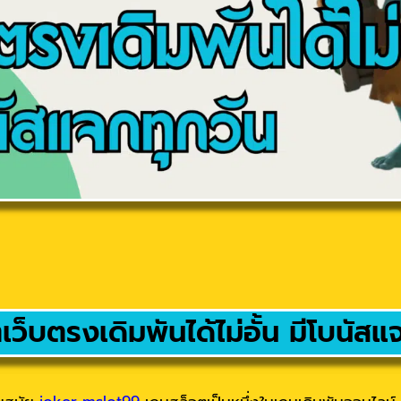
็บตรงเดิมพันได้ไม่อั้น มีโบนัสแ