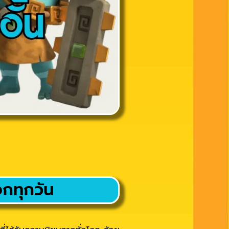
จกทุกวัน