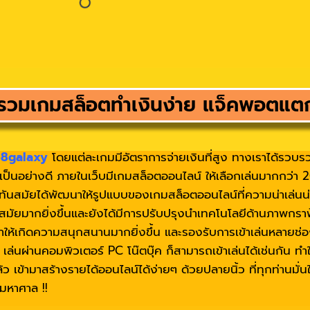
รวมเกมสล็อตทำเงินง่าย แจ็คพอตแตก
68galaxy
โดยแต่ละเกมมีอัตราการจ่ายเงินที่สูง ทางเราได้รวบร
มาเป็นอย่างดี ภายในเว็บมีเกมสล็อตออนไลน์ ให้เลือกเล่นมากกว่า
นสมัยได้พัฒนาให้รูปแบบของเกมสล็อตออนไลน์ที่ความน่าเล่นน่าใ
ันสมัยมากยิ่งขึ้นและยังได้มีการปรับปรุงนำเทคโนโลยีด้านภาพกรา
ำให้เกิดความสนุกสนานมากยิ่งขึ้น และรองรับการเข้าเล่นหลายช่
ล่นผ่านคอมพิวเตอร์ PC โน๊ตบุ๊ค ก็สามารถเข้าเล่นได้เช่นกัน ทำใ
้ว เข้ามาสร้างรายได้ออนไลน์ได้ง่ายๆ ด้วยปลายนิ้ว ที่ทุกท่านมั่
งมหาศาล !!