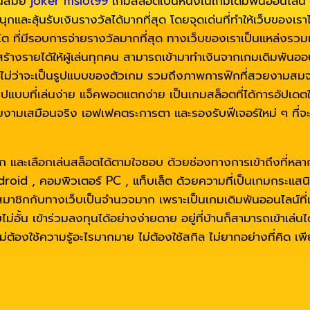
นสมัย
joker mslot99
เกมสล็อตเป็นหนึ่งในเกมเดิมพันออนไลน์ 
สนุกและลุ้นรับเงินรางวัลได้มากที่สุด โดยจุดเด่นที่ทำให้เว็บของเ
ต ที่มีรอบการจ่ายรางวัลมากที่สุด ทางเว็บของเราเป็นแหล่งรวมเ
สร้างรายได้ให้ผู้เล่นทุกคน สามารถเข้ามาทำเงินจากเกมเดิมพันออน
ม่ว่าจะเป็นรูปแบบของตัวเกม รวมถึงภาพการฟิกที่สวยงามสมจริง 
ปแบบที่เล่นง่าย แจ็คพอตแตกง่าย เป็นเกมสล็อตที่ได้การอัปเดตให
เสมือนจริง เอฟเฟคตระการตา และรองรับฟีเจอร์ใหม่ ๆ ที่จะมา
นุก และเลือกเล่นสล็อตได้ตามใจชอบ ด้วยช่องทางการเข้าถึงที่หลา
ndroid , คอมพิวเตอร์ PC , แท็บเล็ต ด้วยความที่เป็นเกมกระแสนิ
เป็นสมาชิกกับทางเว็บเป็นจำนวจมาก เพราะเป็นเกมเดิมพันออนไลน์ที
อั้น เข้าร่วมลงทุนได้อย่างง่ายดาย อยู่ที่บ้านก็สามารถเข้าเล่นได
ม่ต้องใช้ความรู้อะไรมากมาย ไม่ต้องใช้สกิล ไม่ยากอย่างที่คิด เ