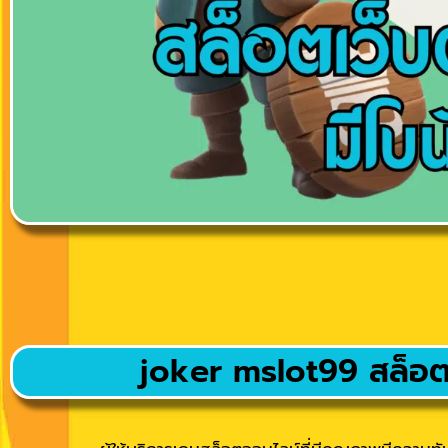
joker mslot99 สล็อตเว