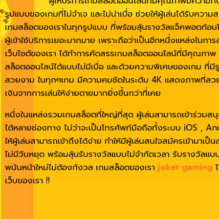
ผู้ให้บริการเกมสล็อตออนไลน์ที่มีคุณภาพมีความทั
รูปแบบของเกมที่ไม่จำเจ และไม่น่าเบื่อ ช่วยให้ผู้เล่นได้รับความ
เกมสล็อตของเราในทุกรูปแบบ ที่พร้อมลุ้นรางวัลแจ็คพอตก้อนโ
ผู้เข้าใช้บริการเยอะมากมาย เพราะถือว่าเป็นอีกหนึ่งแหล่งในการ
เว็บไซต์ของเรา ได้ทำการคัดสรรเกมสล็อตออนไลน์ที่มีคุณภาพ ไ
สล็อตออนไลน์ได้แบบไม่มีเบื่อ และด้วยความพิเศษของเกม ที่มีรู
สวยงาม ในทุกๆเกม มีความคมชัดในระดับ 4K แสดงภาพที่สวยงาม
เงินจากการเล่นให้ง่ายดายมากยิ่งขึ้นกว่าที่เคย
หนึ่งในแหล่งรวมเกมสล็อตที่ใหญ่ที่สุด ผู้เล่นสามารถเข้าร่วมส
ได้หลายช่องทาง ไม่ว่าจะเป็นโทรศัพท์มือถือทั้งระบบ iOS , A
ให้ผู้เล่นสามารถเข้าถึงได้ง่าย ทำให้มีผู้เล่นสนใจสมัครเข้ามา
ไม่มีวันหยุด พร้อมลุ้นรับรางวัลแบบไม่จำกัดเวลา รับรางวัลแบบไม่
พนันหน้าใหม่ไม่ต้องกังวล เกมสล็อตของเรา
joker gaming
ไ
เว็บของเรา !!