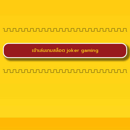
เข้าเล่นเกมสล็อต joker gaming