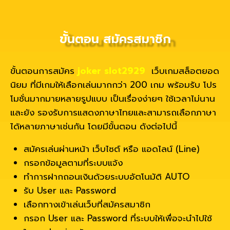
ขั้นตอน สมัครสมาชิก
ขั้นตอนการสมัคร
joker slot2929
เว็บเกมสล็อตยอด
นิยม ที่มีเกมให้เลือกเล่นมากกว่า 200 เกม พร้อมรับ โปร
โมชั่นมากมายหลายรูปแบบ เป็นเรื่องง่ายๆ ใช้เวลาไม่นาน
และยัง รองรับการแสดงภาษาไทยและสามารถเลือกภาษา
ได้หลายภาษาเช่นกัน โดยมีขั้นตอน ดังต่อไปนี้
สมัครเล่นผ่านหน้า เว็บไซต์ หรือ แอดไลน์ (Line)
กรอกข้อมูลตามที่ระบบแจ้ง
ทำการฝากถอนเงินด้วยระบบอัตโนมัติ AUTO
รับ User และ Password
เลือกทางเข้าเล่นเว็บที่สมัครสมาชิก
กรอก User และ Password ที่ระบบให้เพื่อจะนำไปใช้