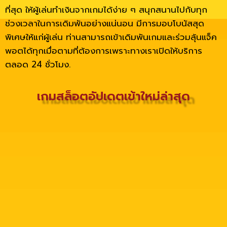
ที่สุด ให้ผู้เล่นทำเงินจากเกมได้ง่าย ๆ สนุกสนานไปกับทุก
ช่วงเวลาในการเดิมพันอย่างแน่นอน มีการมอบโบนัสสุด
พิเศษให้แก่ผู้เล่น ท่านสามารถเข้าเดิมพันเกมและร่วมลุ้นแจ็ค
พอตได้ทุกเมื่อตามที่ต้องการเพราะทางเราเปิดให้บริการ
ตลอด 24 ชั่วโมง.
เกมสล็อตอัปเดตเข้าใหม่ล่าสุด