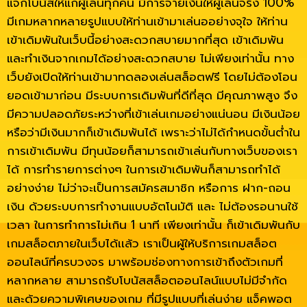
แจกโบนัสให้แก่ผู้เล่นทุกคน มีการจ่ายเงินให้ผู้เล่นจริง 100%
มีเกมหลากหลายรูปแบบให้ท่านเข้ามาเล่นออย่างจุใจ ให้ท่าน
เข้าเดิมพันในเว็บนี้อย่างสะดวกสบายมากที่สุด เข้าเดิมพัน
และทำเงินจากเกมได้อย่างสะดวกสบาย ไม่เพียงเท่านั้น ทาง
เว็บยังเปิดให้ท่านเข้ามาทดลองเล่นสล็อตฟรี โดยไม่ต้องโอน
ยอดเข้ามาก่อน มีระบบการเดิมพันที่ดีที่สุด มีคุณภาพสูง จึง
มีความปลอดภัยระหว่างที่เข้าเล่นเกมอย่างแน่นอน มีเงินน้อย
หรือว่ามีเงินมากก็เข้าเดิมพันได้ เพราะว่าไม่ได้กำหนดขั้นต่ำใน
การเข้าเดิมพัน มีทุนน้อยก็สามารถเข้าเล่นกับทางเว็บของเรา
ได้ การทำรายการต่างๆ ในการเข้าเดิมพันก็สามารถทำได้
อย่างง่าย ไม่ว่าจะเป็นการสมัครสมาชิก หรือการ ฝาก-ถอน
เงิน ด้วยระบบการทำงานแบบอัตโนมัติ และ ไม่ต้องรอนานใช้
เวลา ในการทำการไม่เกิน 1 นาที เพียงเท่านั้น ก็เข้าเดิมพันกับ
เกมสล็อตภายในเว็บได้เเล้ว เราเป็นผู้ให้บริการเกมสล็อต
ออนไลน์ที่ครบวงจร มาพร้อมช่องทางการเข้าถึงตัวเกมที่
หลากหลาย สามารถรับโบนัสสล็อตออนไลน์แบบไม่มีจำกัด
และด้วยความพิเศษของเกม ที่มีรูปแบบที่เล่นง่าย แจ็คพอต