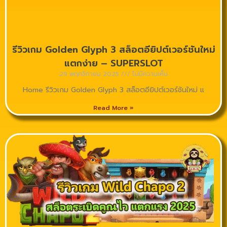
รีวิวเกม Golden Glyph 3 สล็อตอียิปต์เวอร์ชันใหม่
แตกง่าย – SUPERSLOT
29 พฤศจิกายน 2025
ไม่มีความเห็น
Home รีวิวเกม Golden Glyph 3 สล็อตอียิปต์เวอร์ชันใหม่ แ
Read More »