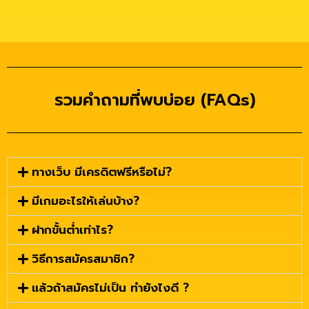
รวมคำถามที่พบบ่อย (FAQs)
ทางเว็บ มีเครดิตฟรีหรือไม่?
มีเกมอะไรให้เล่นบ้าง?
ฝากขั้นต่ำเท่าไร?
วิธีการสมัครสมาชิก?
แล้วถ้าสมัครไม่เป็น ทำยังไงดี ?