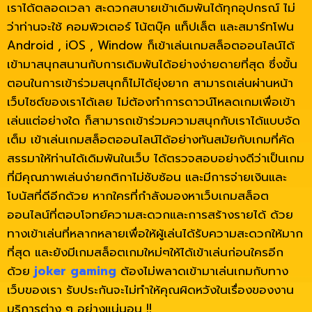
เราได้ตลอดเวลา สะดวกสบายเข้าเดิมพันได้ทุกอุปกรณ์ ไม่
ว่าท่านจะใช้ คอมพิวเตอร์ โน้ตบุ๊ค แท็ปเล็ต และสมาร์ทโฟน
Android , iOS , Window ก็เข้าเล่นเกมสล็อตออนไลน์ได้
เข้ามาสนุกสนานกับการเดิมพันได้อย่างง่ายดายที่สุด ซึ่งขั้น
ตอนในการเข้าร่วมสนุกก็ไม่ได้ยุ่งยาก สามารถเล่นผ่านหน้า
เว็บไซต์ของเราได้เลย ไม่ต้องทำการดาวน์โหลดเกมเพื่อเข้า
เล่นแต่อย่างใด ก็สามารถเข้าร่วมความสนุกกับเราได้แบบจัด
เต็ม เข้าเล่นเกมสล็อตออนไลน์ได้อย่างทันสมัยกับเกมที่คัด
สรรมาให้ท่านได้เดิมพันในเว็บ ได้ตรวจสอบอย่างดีว่าเป็นเกม
ที่มีคุณภาพเล่นง่ายกติกาไม่ซับซ้อน และมีการจ่ายเงินและ
โบนัสที่ดีอีกด้วย หากใครที่กำลังมองหาเว็บเกมสล็อต
ออนไลน์ที่ตอบโจทย์ความสะดวกและการสร้างรายได้ ด้วย
ทางเข้าเล่นที่หลากหลายเพื่อให้ผู้เล่นได้รับความสะดวกให้มาก
ที่สุด และยังมีเกมสล็อตเกมใหม่ๆให้ได้เข้าเล่นก่อนใครอีก
ด้วย
joker gaming
ต้องไม่พลาดเข้ามาเล่นเกมกับทาง
เว็บของเรา รับประกันจะไม่ทำให้คุณผิดหวังในเรื่องของงาน
บริการต่าง ๆ อย่างแน่นอน !!