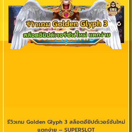
รีวิวเกม Golden Glyph 3 สล็อตอียิปต์เวอร์ชันใหม่
แตกง่าย – SUPERSLOT