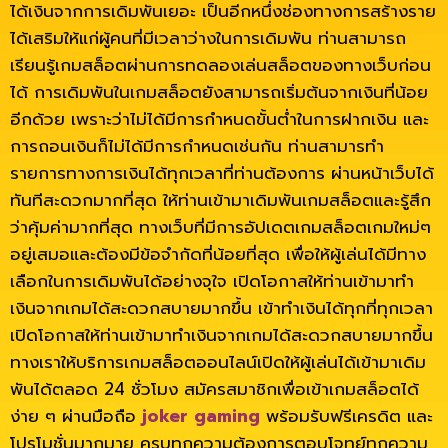
ได้เงินจากการเดิมพันเยอะ เป็นอีกหนึ่งช่องทางการสร้างราย
ได้เสริมให้แก่ผู้คนที่มีเวลาว่างในการเดิมพัน ท่านสามารถ
เรียนรู้เกมสล็อตผ่านการทดลองเล่นสล็อตของทางเว็บก่อน
ได้ การเดิมพันในเกมสล็อตยังสามารถเริ่มต้นจากเงินที่น้อย
อีกด้วย เพราะว่าไม่ได้มีการกำหนดขั้นต่ำในการฝากเงิน และ
การถอนเงินก็ไม่ได้มีการกำหนดเช่นกัน ท่านสามารทำ
รายการทางการเงินได้ทุกเวลาที่ท่านต้องการ ผ่านหน้าเว็บได้
ทันทีสะดวกมากที่สุด ให้ท่านเข้ามาเดิมพันเกมสล็อตและรู้สึก
ว่าคุ้มค่ามากที่สุด ทางเว็บที่มีการอัปเดตเกมสล็อตเกมใหม่ๆ
อยู่เสมอและต้องมีข้อจำกัดที่น้อยที่สุด เพื่อให้ผู้เล่นได้มีทาง
เลือกในการเดิมพันได้อย่างจุใจ เปิดโอกาสให้ท่านเข้ามาทำ
เงินจากเกมได้สะดวกสบายมากขึ้น เข้าทำเงินได้ทุกที่ทุกเวลา
เปิดโอกาสให้ท่านเข้ามาทำเงินจากเกมได้สะดวกสบายมากขึ้น
ทางเราให้บริการเกมสล็อตออนไลน์เปิดให้ผู้เล่นได้เข้ามาเดิม
พันได้ตลอด 24 ชั่วโมง
สมัครสมาชิกเพื่อเข้าเกมสล็อตได้
ง่าย ๆ ผ่านมือถือ
joker gaming
พร้อมรับฟรีเครดิต และ
โปรโมชั่นมากมาย ครบทุกความต้องการตอบโจทย์ทุกความ