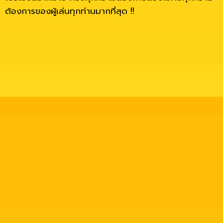
ต้องการของผู้เล่นทุกท่านมากที่สุด !!