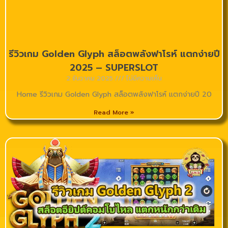
รีวิวเกม Golden Glyph สล็อตพลังฟาโรห์ แตกง่ายปี
2025 – SUPERSLOT
2 ธันวาคม 2025
ไม่มีความเห็น
Home รีวิวเกม Golden Glyph สล็อตพลังฟาโรห์ แตกง่ายปี 20
Read More »