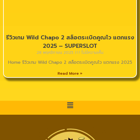
รีวิวเกม Wild Chapo 2 สล็อตระเบิดคูณไว แตกแรง
2025 – SUPERSLOT
28 พฤศจิกายน 2025
ไม่มีความเห็น
Home รีวิวเกม Wild Chapo 2 สล็อตระเบิดคูณไว แตกแรง 2025
Read More »