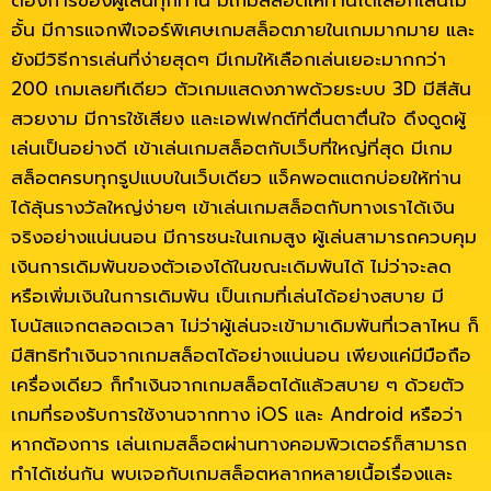
ต้องการของผู้เล่นทุกท่าน มีเกมสล็อตให้ท่านได้เลือกเล่นไม่
อั้น มีการแจกฟีเจอร์พิเศษเกมสล็อตภายในเกมมากมาย และ
ยังมีวิธีการเล่นที่ง่ายสุดๆ มีเกมให้เลือกเล่นเยอะมากกว่า
200 เกมเลยทีเดียว ตัวเกมแสดงภาพด้วยระบบ 3D มีสีสัน
สวยงาม มีการใช้เสียง และเอฟเฟกต์ที่ตื่นตาตื่นใจ ดึงดูดผู้
เล่นเป็นอย่างดี เข้าเล่นเกมสล็อตกับเว็บที่ใหญ่ที่สุด มีเกม
สล็อตครบทุกรูปแบบในเว็บเดียว แจ็คพอตแตกบ่อยให้ท่าน
ได้ลุ้นรางวัลใหญ่ง่ายๆ เข้าเล่นเกมสล็อตกับทางเราได้เงิน
จริงอย่างแน่นนอน มีการชนะในเกมสูง ผู้เล่นสามารถควบคุม
เงินการเดิมพันของตัวเองได้ในขณะเดิมพันได้ ไม่ว่าจะลด
หรือเพิ่มเงินในการเดิมพัน เป็นเกมที่เล่นได้อย่างสบาย มี
โบนัสแจกตลอดเวลา ไม่ว่าผู้เล่นจะเข้ามาเดิมพันที่เวลาไหน ก็
มีสิทธิทำเงินจากเกมสล็อตได้อย่างแน่นอน เพียงแค่มีมือถือ
เครื่องเดียว ก็ทำเงินจากเกมสล็อตได้แล้วสบาย ๆ ด้วยตัว
เกมที่รองรับการใช้งานจากทาง iOS และ Android หรือว่า
หากต้องการ เล่นเกมสล็อตผ่านทางคอมพิวเตอร์ก็สามารถ
ทำได้เช่นกัน
พบเจอกับเกมสล็อตหลากหลายเนื้อเรื่องและ