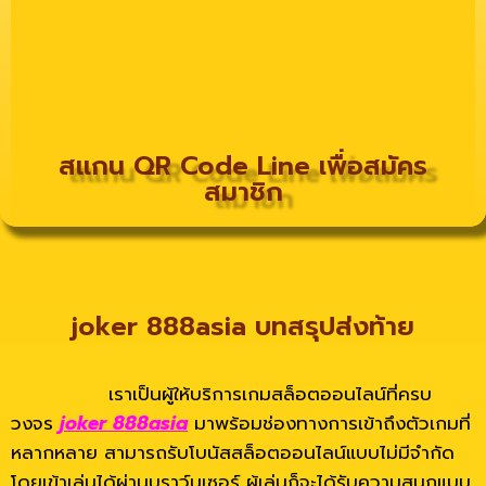
สแกน QR Code Line เพื่อสมัคร
สมาชิก
joker 888asia บทสรุปส่งท้าย
เราเป็นผู้ให้บริการเกมสล็อตออนไลน์ที่ครบ
วงจร
joker 888asia
มาพร้อมช่องทางการเข้าถึงตัวเกมที่
หลากหลาย สามารถรับโบนัสสล็อตออนไลน์แบบไม่มีจำกัด
โดยเข้าเล่นได้ผ่านบราว์นเซอร์ ผู้เล่นก็จะได้รับความสนุกแบบ