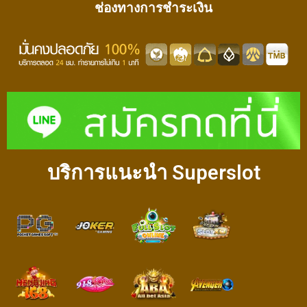
ช่องทางการชำระเงิน
บริการแนะนำ Superslot