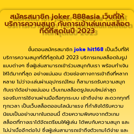
สมัครสมาชิก joker 888asia เว็บที่ให้
บริการความสนุก กับการเข้าเล่นเกมสล็อต
ที่ดีที่สุดในปี 2023
ขั้นตอนสมัครสมาชิก
joke hit168
เป็นเว็บที่ให้
บริการความสนุกที่ดีที่สุดในปี 2023 บริการเกมสล็อตในรูป
แบบต่างๆ ซึ่งผู้เล่นสามารถเข้าร่วมสนุกกับเรา พร้อมทำเงิน
ให้ได้มากที่สุด อย่างแน่นอน ด้วยช่องทางการเข้าถึงที่หลาก
หลาย ไม่ว่าจะเล่นผ่านอุปกรณ์ไหน ก็สามารถรับความสนุก
กับเราได้อย่างแน่นอน เว็บเกมสล็อตรูปแบบใหม่ล่าสุด
รองรับการใช้งานผ่านมือถือทุกระบบ เข้าถึงง่าย สะดวกทุกที่
ทุกเวลา เป็นเว็บสล็อตออนไลน์มาแรง ที่กำลังได้รับความ
นิยมเป็นอย่างมากในตอนนี้ ด้วยความพิเศษจากตัวเกม
สล็อตที่ทางเราได้จัดเตรียมให้ผู้เล่น ได้พบกับความสนุก และ
ไม่น่าเบื่ออีกต่อไป ซึ่งผู้เล่นสามารถเข้าถึงตัวเกมได้ง่าย และ