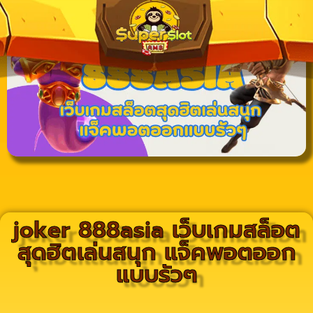
joker 888asia เว็บเกมสล็อต
สุดฮิตเล่นสนุก แจ็คพอตออก
แบบรัวๆ