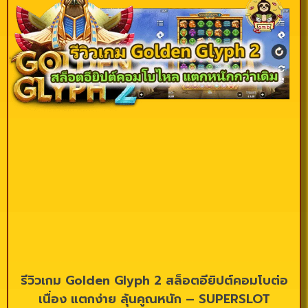
รีวิวเกม Golden Glyph 2 สล็อตอียิปต์คอมโบต่อ
เนื่อง แตกง่าย ลุ้นคูณหนัก – SUPERSLOT