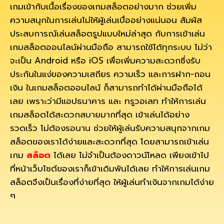
เกมเข้ากับเนื้อเรื่องของเกมสล็อตอย่างมาก ช่วยเพิ่ม
ความสนุกในการเล่นไม่ให้ผู้เล่นเบื่ออย่างแน่นอน สัมผัส
ประสบการณ์เล่นสล็อตรูปแบบใหม่ล่าสุด กับการเข้าเล่น
เกมสล็อตออนไลน์ผ่านมือถือ สามารถใช้ได้ทุกระบบ ไม่ว่า
จะเป็น Android หรือ iOS เพื่อเพิ่มความสะดวกซึ่งรับ
ประกันในแง่ของความเสถียร ความเร็ว และการฝาก-ถอน
เงิน ในเกมสล็อตออนไลน์ ก็สามารถทำได้ผ่านมือถือได้
เลย เพราะว่ามีแอปธนาคาร และ ทรูวอเลท ทำให้การเล่น
เกมสล็อตได้สะดวกสบายมากที่สุด เข้าเล่นได้อย่าง
รวดเร็ว ไม่ต้องรอนาน ช่วยให้ผู้เล่นรับความสนุกจากเกม
สล็อตของเราได้ง่ายและสะดวกที่สุด โดยสามารถเข้าเล่น
เกม
สล็อต
ได้เลย ไม่จำเป็นต้องดาวน์โหลด เพียงเข้าไป
ที่หน้าเว็บไซต์ของเราก็เข้าเดิมพันได้เลย
ทำให้การเล่นเกม
สล็อตจึงเป็นเรื่องที่ง่ายที่สุด ให้ผู้เล่นทำเงินจากเกมได้ง่าย
ๆ