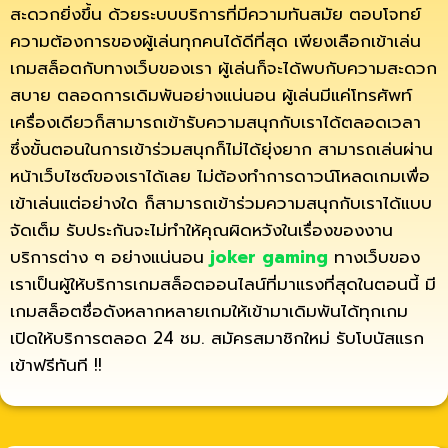
สะดวกยิ่งขึ้น ด้วยระบบบริการที่มีความทันสมัย ตอบโจทย์
ความต้องการของผู้เล่นทุกคนได้ดีที่สุด เพียงเลือกเข้าเล่น
เกมสล็อตกับทางเว็บของเรา ผู้เล่นก็จะได้พบกับความสะดวก
สบาย ตลอดการเดิมพันอย่างแน่นอน ผู้เล่นมีแค่โทรศัพท์
เครื่องเดียวก็สามารถเข้ารับความสนุกกับเราได้ตลอดเวลา
ซึ่งขั้นตอนในการเข้าร่วมสนุกก็ไม่ได้ยุ่งยาก สามารถเล่นผ่าน
หน้าเว็บไซต์ของเราได้เลย ไม่ต้องทำการดาวน์โหลดเกมเพื่อ
เข้าเล่นแต่อย่างใด ก็สามารถเข้าร่วมความสนุกกับเราได้แบบ
จัดเต็ม รับประกันจะไม่ทำให้คุณผิดหวังในเรื่องของงาน
บริการต่าง ๆ อย่างแน่นอน
joker gaming
ทางเว็บของ
เราเป็นผู้ให้บริการเกมสล็อตออนไลน์ที่มาแรงที่สุดในตอนนี้ มี
เกมสล็อตชื่อดังหลากหลายเกมให้เข้ามาเดิมพันได้ทุกเกม
เปิดให้บริการตลอด 24 ชม. สมัครสมาชิกใหม่ รับโบนัสแรก
เข้าฟรีทันที !!