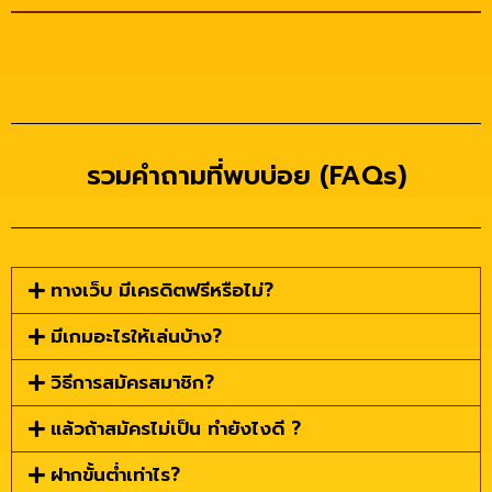
รวมคำถามที่พบบ่อย (FAQs)
ทางเว็บ มีเครดิตฟรีหรือไม่?
มีเกมอะไรให้เล่นบ้าง?
วิธีการสมัครสมาชิก?
แล้วถ้าสมัครไม่เป็น ทำยังไงดี ?
ฝากขั้นต่ำเท่าไร?