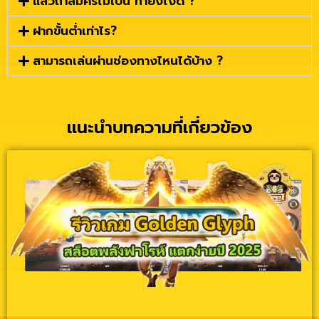
แล้วถ้าสมัครไม่เป็น ทำยังไงดี ?
ฝากขั้นต่ำเท่าไร?
สามารถเล่นผ่านช่องทางไหนได้บ้าง ?
แนะนำบทความที่เกี่ยวข้อง