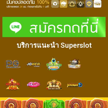
บริการแนะนำ Superslot