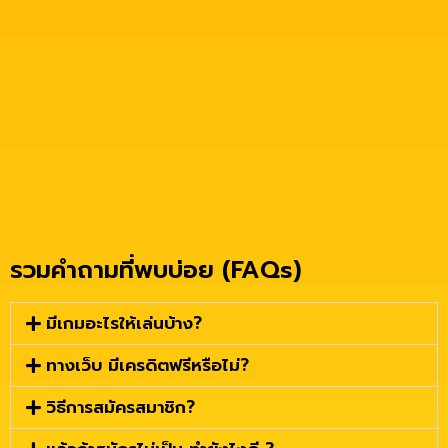
รวมคำถามที่พบบ่อย (FAQs)
มีเกมอะไรให้เล่นบ้าง?
ทางเว็บ มีเครดิตฟรีหรือไม่?
วิธีการสมัครสมาชิก?