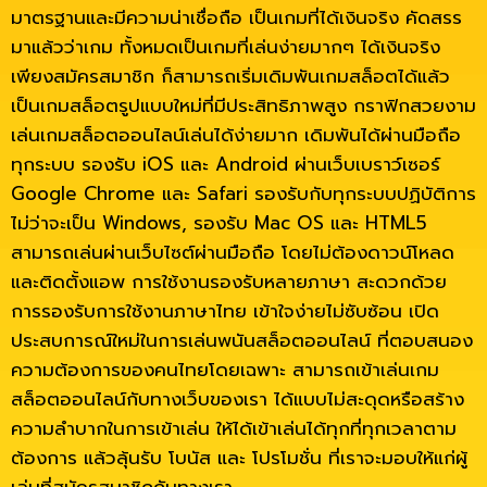
มาตรฐานและมีความน่าเชื่อถือ เป็นเกมที่ได้เงินจริง คัดสรร
มาแล้วว่าเกม ทั้งหมดเป็นเกมที่เล่นง่ายมากๆ ได้เงินจริง
เพียงสมัครสมาชิก ก็สามารถเริ่มเดิมพันเกมสล็อตได้แล้ว
เป็นเกมสล็อตรูปแบบใหม่ที่มีประสิทธิภาพสูง กราฟิกสวยงาม
เล่นเกมสล็อตออนไลน์เล่นได้ง่ายมาก เดิมพันได้ผ่านมือถือ
ทุกระบบ รองรับ iOS และ Android ผ่านเว็บเบราว์เซอร์
Google Chrome และ Safari รองรับกับทุกระบบปฏิบัติการ
ไม่ว่าจะเป็น Windows, รองรับ Mac OS และ HTML5
สามารถเล่นผ่านเว็บไซต์ผ่านมือถือ โดยไม่ต้องดาวน์โหลด
และติดตั้งแอพ การใช้งานรองรับหลายภาษา สะดวกด้วย
การรองรับการใช้งานภาษาไทย เข้าใจง่ายไม่ซับซ้อน เปิด
ประสบการณ์ใหม่ในการเล่นพนันสล็อตออนไลน์ ที่ตอบสนอง
ความต้องการของคนไทยโดยเฉพาะ สามารถเข้าเล่นเกม
สล็อตออนไลน์กับทางเว็บของเรา ได้แบบไม่สะดุดหรือสร้าง
ความลำบากในการเข้าเล่น ให้ได้เข้าเล่นได้ทุกที่ทุกเวลาตาม
ต้องการ แล้วลุ้นรับ โบนัส และ โปรโมชั่น ที่เราจะมอบให้แก่ผู้
เล่นที่สมัครสมาชิกกับทางเรา