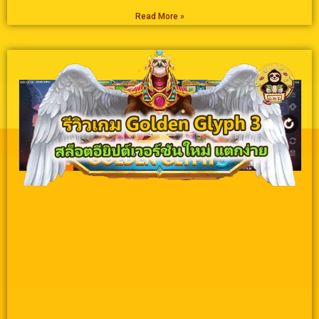
Read More »