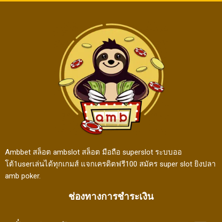
Ambbet สล็อต ambslot สล็อต มือถือ superslot ระบบออ
โต้1userเล่นได้ทุกเกมส์ แจกเครดิตฟรี100 สมัคร super slot ยิงปลา
amb poker.
ช่องทางการชำระเงิน