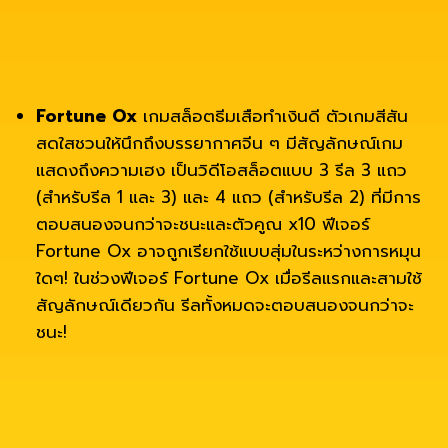
Fortune Ox
เกมสล็อตธีมเสือทำเงินดี ตัวเกมสีสัน
สดใสชวนให้นึกถึงบรรยากาศจีน ๆ มีสัญลักษณ์เกม
แสดงถึงความเฮง เป็นวิดีโอสล็อตแบบ 3 รีล 3 แถว
(สำหรับรีล 1 และ 3) และ 4 แถว (สำหรับรีล 2) ที่มีการ
ตอบสนองจนกว่าจะชนะและตัวคูณ x10 ฟีเจอร์
Fortune Ox อาจถูกเรียกใช้แบบสุ่มในระหว่างการหมุน
ใดๆ! ในช่วงฟีเจอร์ Fortune Ox เมื่อรีลแรกและสามใช้
สัญลักษณ์เดียวกัน รีลทั้งหมดจะตอบสนองจนกว่าจะ
ชนะ!