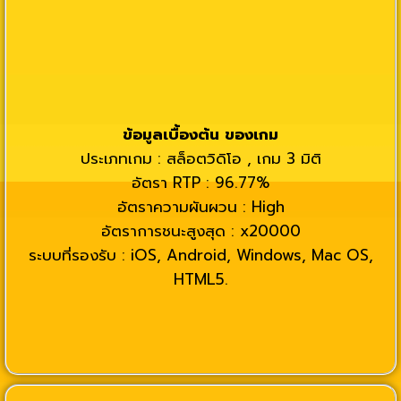
ข้อมูลเบื้องต้น ของเกม
ประเภทเกม : สล็อตวิดิโอ , เกม 3 มิติ
อัตรา RTP : 96.77%
อัตราความผันผวน : High
อัตราการชนะสูงสุด : x20000
ระบบที่รองรับ : iOS, Android, Windows, Mac OS,
HTML5.