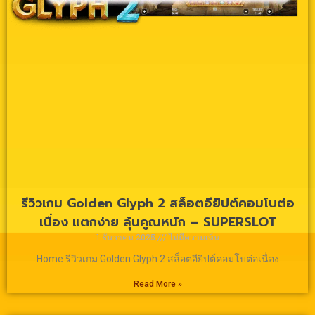
รีวิวเกม Golden Glyph 2 สล็อตอียิปต์คอมโบต่อ
เนื่อง แตกง่าย ลุ้นคูณหนัก – SUPERSLOT
1 ธันวาคม 2025
ไม่มีความเห็น
Home รีวิวเกม Golden Glyph 2 สล็อตอียิปต์คอมโบต่อเนื่อง
Read More »