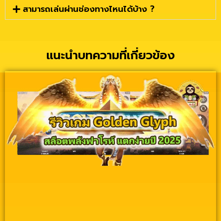
สามารถเล่นผ่านช่องทางไหนได้บ้าง ?
แนะนำบทความที่เกี่ยวข้อง