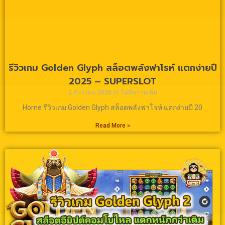
รีวิวเกม Golden Glyph สล็อตพลังฟาโรห์ แตกง่ายปี
2025 – SUPERSLOT
2 ธันวาคม 2025
ไม่มีความเห็น
Home รีวิวเกม Golden Glyph สล็อตพลังฟาโรห์ แตกง่ายปี 20
Read More »