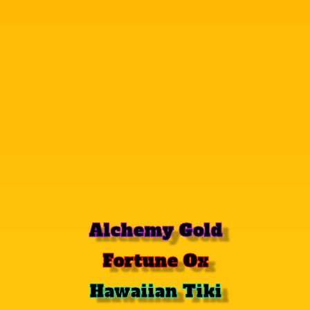
Alchemy Gold
Fortune Ox
Hawaiian Tiki