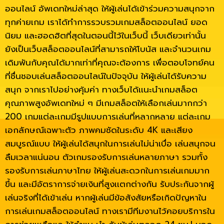
ออนไลน์ อัพเดทใหม่ล่าสุด ให้ผู้เล่นได้เข้าร่วมความสนุกจาก
ทุกค่ายเกม เราได้ทำการรวบรวมเกมสล็อตออนไลน์ ยอด
นิยม และฮอดฮิตที่สุดในตอนนี้ไว้ในเว็บนี้ เว็บเดียวเท่านั้น
ยังเป็นเว็บสล็อตออนไลน์ที่สามารถให้โบนัส และจำนวนเกม
เดิมพันกับคุณได้มากเท่าที่คุณจะต้องการ เพื่อตอบโจทย์คน
ที่ชื่นชอบเล่นสล็อตออนไลน์ในปัจจุบัน ให้ผู้เล่นได้รับความ
สนุก จากเราไปอย่างคุ้มค่า ทางเว็บได้เเนะนำเกมสล็อต
คุณภาพสูงอัพเดทใหม่ ๆ มีเกมสล็อตให้เลือกเล่นมากกว่า
200 เกมแต่ละเกมมีรูปแบบการเล่นที่หลากหลาย แต่ละเกม
เอกลักษณ์เฉพาะตัว ภาพคมชัดในระดับ 4K และเสียง
สมบูรณ์แบบ ให้ผู้เล่นได้สนุกในการเล่นไม่น่าเบื่อ เล่นสนุกจน
ลืมเวลาแน่นอน ตัวเกมรองรับการเล่นหลายภาษา รวมทั้ง
รองรับการเล่นภาษาไทย ให้ผู้เล่นสะดวกในการเล่นเกมมาก
ขึ้น และมีอัตราการจ่ายเงินที่สูงเเตกต่างกัน รับประกันจากผู้
เล่นจริงที่ได้เข้าเล่น หากผู้เล่นมีข้อสังสัยหรือเกิดปัญหาใน
การเล่นเกมสล็อตออนไลน์ ทางเรามีทีมงานไว้คอยบริการใน