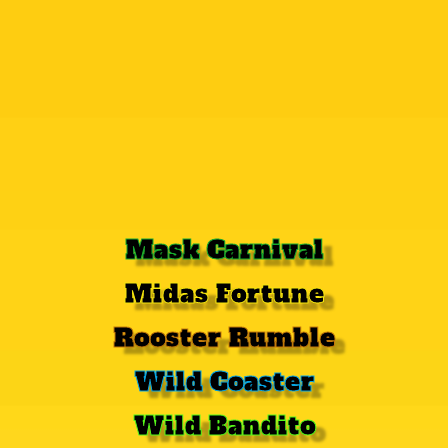
Mask Carnival
Midas Fortune
Rooster Rumble
Wild Coaster
Wild Bandito