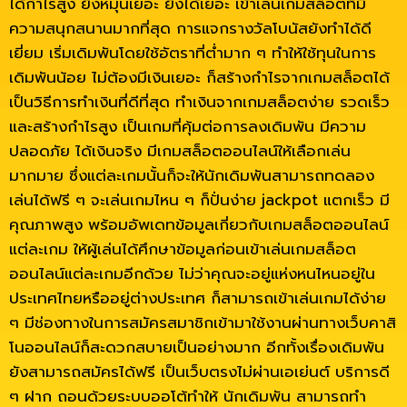
ได้กำไรสูง ยิ่งหมุนเยอะ ยิ่งได้เยอะ เข้าเล่นเกมสล็อตที่มี
ความสนุกสนานมากที่สุด การแจกรางวัลโบนัสยังทำได้ดี
เยี่ยม เริ่มเดิมพันโดยใช้อัตราที่ต่ำมาก ๆ ทำให้ใช้ทุนในการ
เดิมพันน้อย ไม่ต้องมีเงินเยอะ ก็สร้างกำไรจากเกมสล็อตได้
เป็นวิธีการทำเงินที่ดีที่สุด ทำเงินจากเกมสล็อตง่าย รวดเร็ว
และสร้างกำไรสูง เป็นเกมที่คุ้มต่อการลงเดิมพัน มีความ
ปลอดภัย ได้เงินจริง
มีเกมสล็อตออนไลน์ให้เลือกเล่น
มากมาย ซึ่งแต่ละเกมนั้นก็จะให้นักเดิมพันสามารถทดลอง
เล่นได้ฟรี ๆ จะเล่นเกมไหน ๆ ก็ปั่นง่าย
jackpot
แตกเร็ว มี
คุณภาพสูง พร้อมอัพเดทข้อมูลเกี่ยวกับเกมสล็อตออนไลน์
แต่ละเกม ให้ผู้เล่นได้ศึกษาข้อมูลก่อนเข้าเล่นเกมสล็อต
ออนไลน์แต่ละเกมอีกด้วย ไม่ว่าคุณจะอยู่แห่งหนไหนอยู่ใน
ประเทศไทยหรืออยู่ต่างประเทศ ก็สามารถเข้าเล่นเกม
ได้ง่าย
ๆ มีช่องทางในการสมัครสมาชิกเข้ามาใช้งานผ่านทางเว็บคาสิ
โนออนไลน์ก็สะดวกสบายเป็นอย่างมาก อีกทั้งเรื่องเดิมพัน
ยังสามารถสมัครได้ฟรี เป็นเว็บตรงไม่ผ่านเอเย่นต์ บริการดี
ๆ ฝาก ถอนด้วยระบบออโต้ทำให้ นักเดิมพัน สามารถทำ