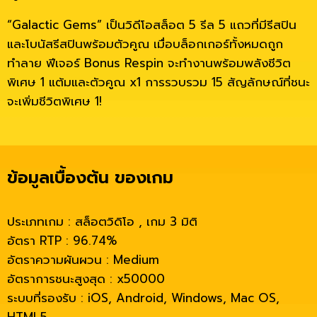
“Galactic Gems” เป็นวิดีโอสล็อต 5 รีล 5 แถวที่มีรีสปิน
และโบนัสรีสปินพร้อมตัวคูณ เมื่อบล็อกเกอร์ทั้งหมดถูก
ทำลาย ฟีเจอร์ Bonus Respin จะทำงานพร้อมพลังชีวิต
พิเศษ 1 แต้มและตัวคูณ x1 การรวบรวม 15 สัญลักษณ์ที่ชนะ
จะเพิ่มชีวิตพิเศษ 1!
ข้อมูลเบื้องต้น ของเกม
ประเภทเกม : สล็อตวิดิโอ , เกม 3 มิติ
อัตรา RTP : 96.74%
อัตราความผันผวน : Medium
อัตราการชนะสูงสุด : x50000
ระบบที่รองรับ : iOS, Android, Windows, Mac OS,