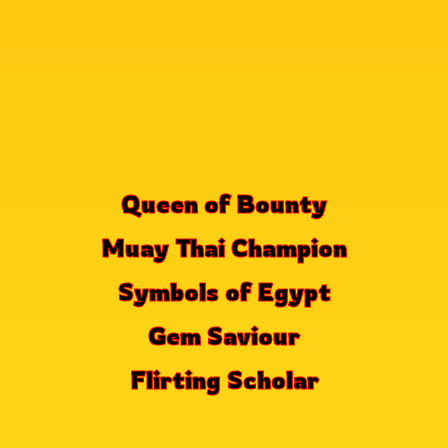
Queen of Bounty
Muay Thai Champion
Symbols of Egypt
Gem Saviour
Flirting Scholar