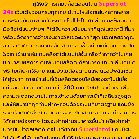
ผู้ให้บริการเกมสล็อตออนไลน์
Superslot
24s
เว็บเดียวจบครบทุกเกม มีเกมให้เลือกเล่นหลากหลาย
มาพร้อมกับภาพคมชัดระดับ Full HD เข้าเล่นเกมสล็อตบน
มือถือได้แบบง่ายๆ ที่ได้รับความนิยมมากที่สุดในเวลานี้ ที่มา
พร้อมอัตราการจ่ายเงินรางวัลเยอะมากที่สุด บอกเลยว่าคุณ
จะประทับใจ และอยากกลับเข้ามาเล่นซ้ำอย่างแน่นอน สายปั่น
Spin เข้ามาเล่นเกมสล็อตได้แบบไม่อั้น หรือถ้าหากว่าไม่เคย
เข้ามาสัมผัสการเดิมพันเกมสล็อต ก็สามารถเข้ามาเล่นเกมได้
ฟรี ไม่เสียค่าใช้จ่าย แถมยังไม่ต้องดาวน์โหลดแอปพลิเคชัน
ให้ยุ่งยาก การเข้าเล่นที่เว็บสล็อตออนไลน์ของเราไม่มีเบื่อ
แน่นอน ด้วยเกมที่มากกว่า 200 เกม ยิ่งไปกว่านั้นเราเพิ่ม
ความสะดวกสบายในการเข้าเล่นด้วยทางเข้าที่เสถียรสูงสุด
และให้สมาชิกทุกท่านฝาก-ถอนด้วยระบบที่มาตรฐาน แถมยัง
รวดเร็วทันใจอีกด้วย ในการฝากเงินเข้ามาสามารถทำรายการ
ได้หลายช่องทาง โดยจะฝากผ่านธนาคารชั้นนำ หรือฝากผ่า
นทรูมันนี่วอลเลตก็ได้เช่นเดียวกัน
Superslotxd
แถมยังมี
โปรโมชั่นที่ผู้เล่นยังต้องยกนิ้วให้ ไม่อยากพลาดความสนุกปัง