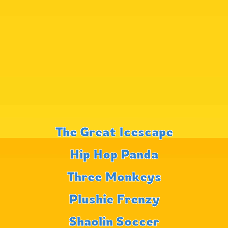
The Great Icescape
Hip Hop Panda
Three Monkeys
Plushie Frenzy
Shaolin Soccer