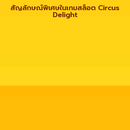
สัญลักษณ์พิเศษในเกมสล็อต Circus
Delight