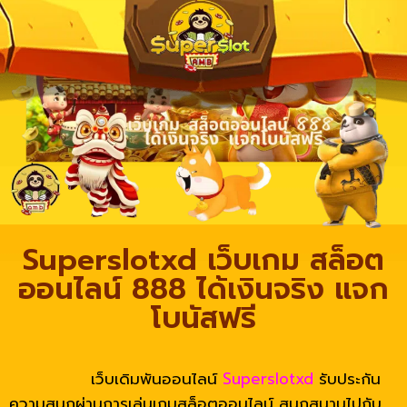
Superslotxd เว็บเกม สล็อต
ออนไลน์ 888 ได้เงินจริง แจก
โบนัสฟรี
เว็บเดิมพันออนไลน์
Superslotxd
รับประกัน
ความสนุกผ่านการเล่นเกมสล็อตออนไลน์ สนุกสนานไปกับ