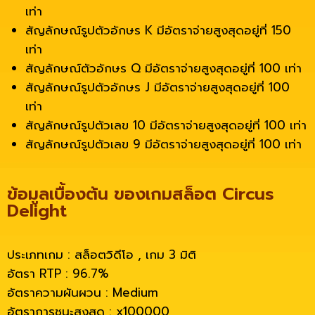
เท่า
สัญลักษณ์รูปตัวอักษร K มีอัตราจ่ายสูงสุดอยู่ที่ 150
เท่า
สัญลักษณ์ตัวอักษร Q มีอัตราจ่ายสูงสุดอยู่ที่ 100 เท่า
สัญลักษณ์รูปตัวอักษร J มีอัตราจ่ายสูงสุดอยู่ที่ 100
เท่า
สัญลักษณ์รูปตัวเลข 10 มีอัตราจ่ายสูงสุดอยู่ที่ 100 เท่า
สัญลักษณ์รูปตัวเลข 9 มีอัตราจ่ายสูงสุดอยู่ที่ 100 เท่า
ข้อมูลเบื้องต้น ของเกมสล็อต Circus
Delight
ประเภทเกม : สล็อตวิดีโอ , เกม 3 มิติ
อัตรา RTP : 96.7%
อัตราความผันผวน : Medium
อัตราการชนะสูงสุด : x100000