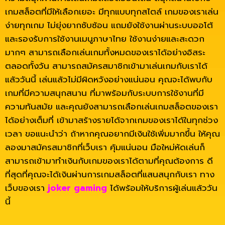
เกมสล็อตที่มีให้เลือกเยอะ มีทุกแบบทุกสไตล์ เกมของเราเล่น
ง่ายทุกเกม ไม่ยุ่งยากซับซ้อน แถมยังใช้งานผ่านระบบออโต้
และรองรับการใช้งานเมนูภาษาไทย ใช้งานง่ายและสะดวก
มากๆ สามารถเลือกเล่นเกมทั้งหมดของเราได้อย่างอิสระ
ตลอดทั้งวัน สามารถสมัครสมาชิกเข้ามาเล่นเกมกับเราได้
แล้ววันนี้ เล่นแล้วไม่มีผิดหวังอย่างแน่นอน คุณจะได้พบกับ
เกมที่มีความสนุกสนาน ที่มาพร้อมกับระบบการใช้งานที่มี
ความทันสมัย และคุณยังสามารถเลือกเล่นเกมสล็อตของเรา
ได้อย่างเต็มที่ เข้ามาสร้างรายได้จากเกมของเราได้ในทุกช่วง
เวลา ขอแนะนำว่า ถ้าหากคุณอยากมีเงินใช้เพิ่มมากขึ้น ให้คุณ
ลองมาสมัครสมาชิกที่เว็บเรา คุ้มแน่นอน มือใหม่หัดเล่นก็
สามารถเข้ามาทำเงินกับเกมของเราได้ตามที่คุณต้องการ ดี
ที่สุดที่คุณจะได้เงินผ่านการเกมสล็อตที่แสนสนุกกับเรา ทาง
เว็บของเรา
joker gaming
ได้พร้อมให้บริการผู้เล่นแล้ววัน
นี้