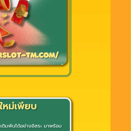
ใหม่เพียบ
กเดิมพันได้อย่างอิสระ มาพร้อม