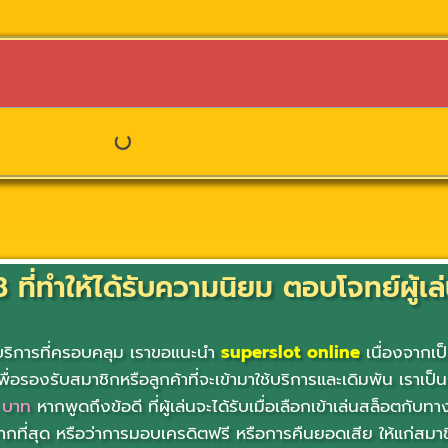
ที่ทำให้ได้รับความนิยม ตอบโจทย์ผู้เล่
มีบริการที่ครอบคลุม เราขอแนะนำ
superslot online
เนื่องจากเป็
่อรองรับสมาชิกหรือลูกค้าที่จะเข้ามาใช้บริการและเดิมพัน เราเป็นเ
1 บาท
หากพูดถึงข้อดี ที่ผู้เล่นจะได้รับเมื่อเลือกเข้าเล่นสล็อตกับ
มากที่สุด หรือว่าการมอบเครดิตฟรี หรือการคืนยอดเสีย ให้แก่สมาช