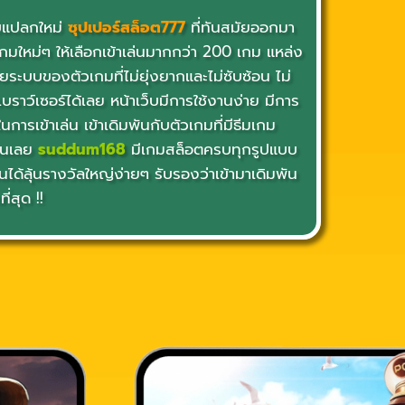
บบแปลกใหม่
ซุปเปอร์สล็อต777
ที่ทันสมัยออกมา
เกมใหม่ๆ ให้เลือกเข้าเล่นมากกว่า 200 เกม แหล่ง
ระบบของตัวเกมที่ไม่ยุ่งยากและไม่ซับซ้อน ไม่
เบราว์เซอร์ได้เลย หน้าเว็บมีการใช้งานง่าย มีการ
นการเข้าเล่น เข้าเดิมพันกับตัวเกมที่มีธีมเกม
กันเลย
suddum168
มีเกมสล็อตครบทุกรูปแบบ
ด้ลุ้นรางวัลใหญ่ง่ายๆ รับรองว่าเข้ามาเดิมพัน
่สุด !!
ยสัญลักษณ์
มสัญลักษณ์
Cruise Royale เป็นวิดีโอสล็อต 6 รีล 4 แถว (พ