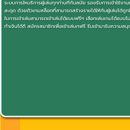
ระบบการใหบริการผู้เล่นทุกท่านที่ทันสมัย รองรับการเข้าใช้งานท
สะดุด ด้วยตัวเกมสล็อตที่สามารถสร้างรายได้ให้กับผู้เล่นได้ถู
ในการเข้าเล่นสามารถเข้าเล่นได้แบบฟรีๆ เลือกเล่นเกมได้แบบไม่
ทำเงินได้ดี สมัครสมาชิกเพื่อเข้าเล่นกฟรี รีบเข้ามารับความสนุก