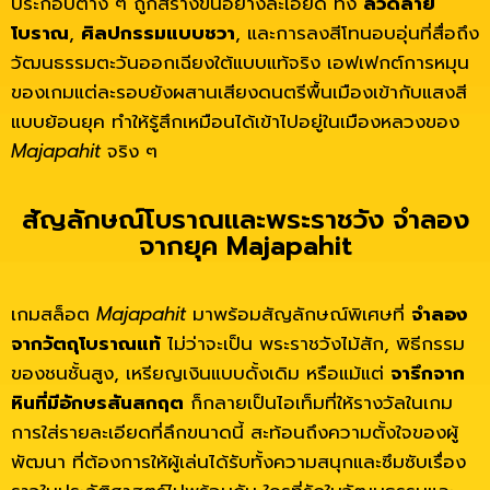
ประกอบต่าง ๆ ถูกสร้างขึ้นอย่างละเอียด ทั้ง
ลวดลาย
โบราณ
,
ศิลปกรรมแบบชวา
, และการลงสีโทนอบอุ่นที่สื่อถึง
วัฒนธรรมตะวันออกเฉียงใต้แบบแท้จริง เอฟเฟกต์การหมุน
ของเกมแต่ละรอบยังผสานเสียงดนตรีพื้นเมืองเข้ากับแสงสี
แบบย้อนยุค ทำให้รู้สึกเหมือนได้เข้าไปอยู่ในเมืองหลวงของ
Majapahit
จริง ๆ
สัญลักษณ์โบราณและพระราชวัง จำลอง
จากยุค Majapahit
เกมสล็อต
Majapahit
มาพร้อมสัญลักษณ์พิเศษที่
จำลอง
จากวัตถุโบราณแท้
ไม่ว่าจะเป็น พระราชวังไม้สัก, พิธีกรรม
ของชนชั้นสูง, เหรียญเงินแบบดั้งเดิม หรือแม้แต่
จารึกจาก
หินที่มีอักษรสันสกฤต
ก็กลายเป็นไอเท็มที่ให้รางวัลในเกม
การใส่รายละเอียดที่ลึกขนาดนี้ สะท้อนถึงความตั้งใจของผู้
พัฒนา ที่ต้องการให้ผู้เล่นได้รับทั้งความสนุกและซึมซับเรื่อง