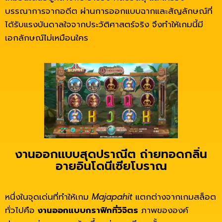
บรรณาการจากอดีต ผ่านการออกแบบฉากและสัญลักษณ์ที่
ได้รับแรงบันดาลใจจากประวัติศาสตร์จริง จึงทำให้เกมนี้มี
เอกลักษณ์ไม่เหมือนใคร
งานออกแบบสุดปราณีต ถ่ายทอดกลิ่น
อายอินโดนีเซียโบราณ
หนึ่งในจุดเด่นที่ทำให้เกม
Majapahit
แตกต่างจากเกมสล็อต
ทั่วไปคือ
งานออกแบบกราฟิกที่วิจิตร
ภาพขององค์