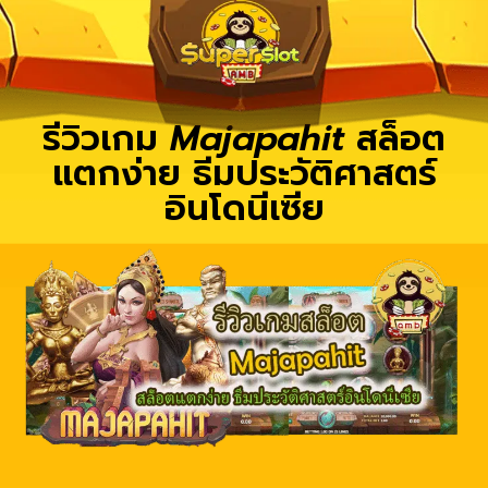
Home
review
»
»
รีวิวเกม Majapahit สล็อตแตกง่าย ธีมประวัติศาสตร์
อินโดนีเซีย – SUPERSLOT
รีวิวเกม
Majapahit
สล็อต
แตกง่าย ธีมประวัติศาสตร์
อินโดนีเซีย