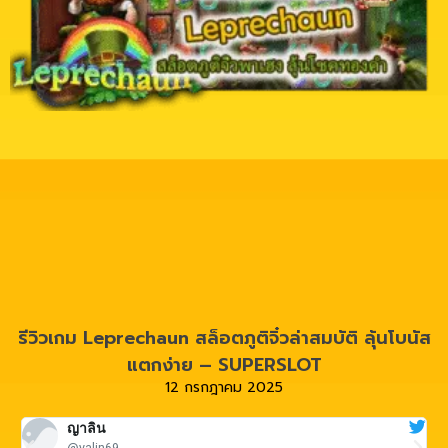
รีวิวเกม Leprechaun สล็อตภูติจิ๋วล่าสมบัติ ลุ้นโบนัส
แตกง่าย – SUPERSLOT
12 กรกฎาคม 2025
ญาลิน
@yalin69