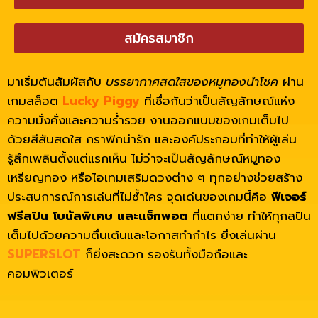
สมัครสมาชิก
มาเริ่มต้นสัมผัสกับ
บรรยากาศสดใสของหมูทองนำโชค
ผ่าน
เกมสล็อต
Lucky Piggy
ที่เชื่อกันว่าเป็นสัญลักษณ์แห่ง
ความมั่งคั่งและความร่ำรวย งานออกแบบของเกมเต็มไป
ด้วยสีสันสดใส กราฟิกน่ารัก และองค์ประกอบที่ทำให้ผู้เล่น
รู้สึกเพลินตั้งแต่แรกเห็น ไม่ว่าจะเป็นสัญลักษณ์หมูทอง
เหรียญทอง หรือไอเทมเสริมดวงต่าง ๆ ทุกอย่างช่วยสร้าง
ประสบการณ์การเล่นที่ไม่ซ้ำใคร จุดเด่นของเกมนี้คือ
ฟีเจอร์
ฟรีสปิน โบนัสพิเศษ และแจ็กพอต
ที่แตกง่าย ทำให้ทุกสปิน
เต็มไปด้วยความตื่นเต้นและโอกาสทำกำไร ยิ่งเล่นผ่าน
SUPERSLOT
ก็ยิ่งสะดวก รองรับทั้งมือถือและ
คอมพิวเตอร์