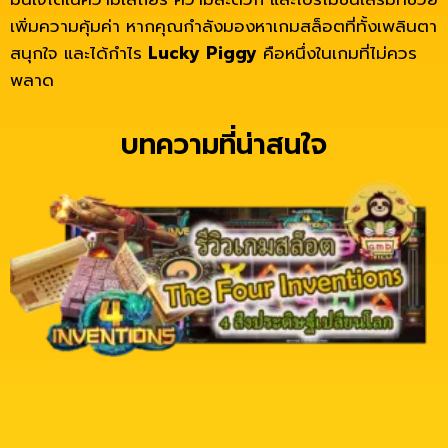
เพิ่มความคุ้มค่า หากคุณกำลังมองหาเกมสล็อตที่ทั้งเพลินตา
สนุกใจ และได้กำไร
Lucky Piggy
คือหนึ่งในเกมที่ไม่ควร
พลาด
บทความที่น่าสนใจ