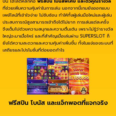
ปิน ไฮไลต์หลักคือ
ฟรีสปิน โบนัสพิเศษ และตัวคูณรางวัล
ที่ช่วยเพิ่มความคุ้มค่าในการเล่น นอกจากนี้เกมยังออกแบบ
เพย์ไลน์ที่เข้าใจง่าย ไม่ซับซ้อน ทำให้ทั้งผู้เล่นมือใหม่และผู้เล่น
ประสบการณ์สูงสามารถเข้าถึงได้ไม่ยาก การเล่นแต่ละครั้ง
จึงเต็มไปด้วยความสนุกและความตื่นเต้น เพราะไม่รู้ว่ารางวัล
ใหญ่จะมาเมื่อไหร่ และที่สำคัญเมื่อเล่นผ่าน SUPERSLOT ก็
ยิ่งได้ความสะดวกและความคุ้มค่าเพิ่มขึ้น ทั้งในแง่ของระบบที่
เสถียรและโปรโมชั่นที่ต่อยอดกำไร
ฟรีสปิน โบนัส และแจ็กพอตที่แจกจริง