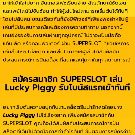
มาให้เข้าใจไม่ยาก อินเทอร์เฟซเรียบง่าย สัญลักษณ์ชัดเจน
และเพย์ไลน์ไม่ซับซ้อน ทำให้ผู้เล่นใหม่สามารถเริ่มต้นได้ทันที
โดยไม่สับสน ขณะเดียวกันก็ยังมีฟีเจอร์ที่เพียงพอสำหรับผู้
เล่นที่มีประสบการณ์และต้องการความท้าทาย นอกจากนี้
เกมยังรองรับการเล่นผ่านทุกอุปกรณ์ ไม่ว่าจะเป็นมือถือ
แท็บเล็ต หรือคอมพิวเตอร์ ผ่าน SUPERSLOT ที่ช่วยให้การ
เล่นลื่นไหล ไม่สะดุด และเพิ่มโอกาสให้ผู้เล่นได้สัมผัสกับ
ประสบการณ์การปั่นสล็อตที่สนุกและคุ้มค่าในทุกสถานการณ์
สมัครสมาชิก SUPERSLOT เล่น
Lucky Piggy รับโบนัสแรกเข้าทันที
อยากเริ่มต้นความสนุกกับเกมสล็อตธีมน่ารักสดใสอย่าง
Lucky Piggy
ไม่ใช่เรื่องยาก เพียงสมัครสมาชิกกับ
SUPERSLOT คุณก็จะได้สัมผัสกับประสบการณ์การปั่น
สล็อตที่เต็มไปด้วยโอกาสทำกำไรทันที ขั้นตอนการสมัครง่าย