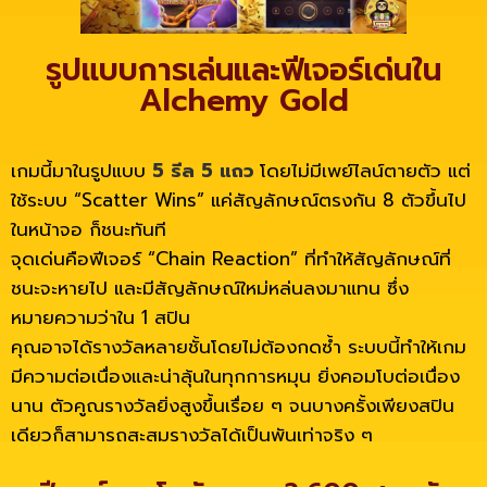
รูปแบบการเล่นและฟีเจอร์เด่นใน
Alchemy Gold
เกมนี้มาในรูปแบบ
5 รีล 5 แถว
โดยไม่มีเพย์ไลน์ตายตัว แต่
ใช้ระบบ “Scatter Wins” แค่สัญลักษณ์ตรงกัน 8 ตัวขึ้นไป
ในหน้าจอ ก็ชนะทันที
จุดเด่นคือฟีเจอร์ “Chain Reaction” ที่ทำให้สัญลักษณ์ที่
ชนะจะหายไป และมีสัญลักษณ์ใหม่หล่นลงมาแทน ซึ่ง
หมายความว่าใน 1 สปิน
คุณอาจได้รางวัลหลายชั้นโดยไม่ต้องกดซ้ำ ระบบนี้ทำให้เกม
มีความต่อเนื่องและน่าลุ้นในทุกการหมุน ยิ่งคอมโบต่อเนื่อง
นาน ตัวคูณรางวัลยิ่งสูงขึ้นเรื่อย ๆ จนบางครั้งเพียงสปิน
เดียวก็สามารถสะสมรางวัลได้เป็นพันเท่าจริง ๆ