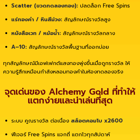
Scatter (ขวดทดลองทอง):
ปลดล็อก Free Spins
แร่ทองคำ / หินสีม่วง:
สัญลักษณ์รางวัลสูง
หนังสือเวท / หม้อน้ำ:
สัญลักษณ์รางวัลกลาง
A–10:
สัญลักษณ์รางวัลพื้นฐานที่ออกบ่อย
ทุกสัญลักษณ์มีเอฟเฟกต์แสงทองพุ่งขึ้นเมื่อถูกรางวัล ให้
ความรู้สึกเหมือนกำลังหลอมทองคำในห้องทดลองจริง
จุดเด่นของ Alchemy Gold ที่ทำให้
แตกง่ายและน่าเล่นที่สุด
ระบบ คูณรางวัล ต่อเนื่อง
สล็อตคอมโบ x2600
ฟีเจอร์ Free Spins แจกถี่ แตกไวทุกสัปดาห์