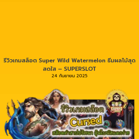
รีวิวเกมสล็อต Super Wild Watermelon ธีมผลไม้สุด
สดใส – SUPERSLOT
24 กันยายน 2025