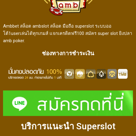
Ambbet สล็อต ambslot สล็อต มือถือ superslot ระบบออ
โต้1userเล่นได้ทุกเกมส์ แจกเครดิตฟรี100 สมัคร super slot ยิงปลา
amb poker.
ช่องทางการชำระเงิน
บริการแนะนำ Superslot