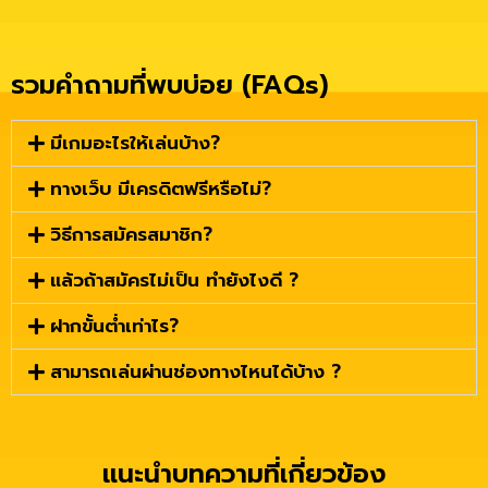
รวมคำถามที่พบบ่อย (FAQs)
มีเกมอะไรให้เล่นบ้าง?
ทางเว็บ มีเครดิตฟรีหรือไม่?
วิธีการสมัครสมาชิก?
แล้วถ้าสมัครไม่เป็น ทำยังไงดี ?
ฝากขั้นต่ำเท่าไร?
สามารถเล่นผ่านช่องทางไหนได้บ้าง ?
แนะนำบทความที่เกี่ยวข้อง