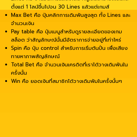
ตั้งแต่ 1 ไลน์ขึ้นไปจน 30 Lines แล้วแต่เกมส์
Max Bet คือ ปุ่มคลิกการเดิมพันสูงสุด ทั้ง Lines และ
จำนวนเงิน
Pay table คือ ปุ่มเมนูสำหรับดูรายละเอียดของเกม
สล็อต ว่าสัญลักษณ์นั้นมีอัตราการจ่ายอยู่ที่เท่าไหร่
Spin คือ ปุ่ม control สำหรับการเริ่มต้นปั่น เพื่อเสียง
ทายหาภาพสัญลักษณ์
Total Bet คือ จำนวนเงินเครดิตที่เราได้วางเดิมพันใน
ครั้งนั้น
Win คือ ยอดเงินที่สมาชิกได้วางเดิมพัมในครั้งนั้นๆ