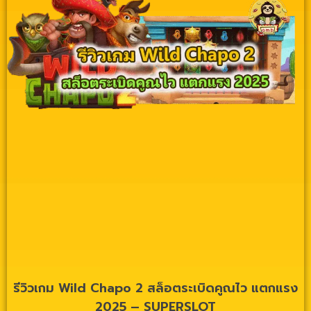
รีวิวเกม Wild Chapo 2 สล็อตระเบิดคูณไว แตกแรง
2025 – SUPERSLOT