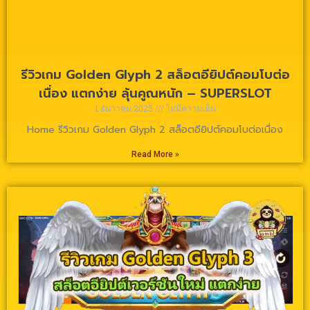
รีวิวเกม Golden Glyph 2 สล็อตอียิปต์คอมโบต่อ
เนื่อง แตกง่าย ลุ้นคูณหนัก – SUPERSLOT
1 ธันวาคม 2025
ไม่มีความเห็น
Home รีวิวเกม Golden Glyph 2 สล็อตอียิปต์คอมโบต่อเนื่อง
Read More »