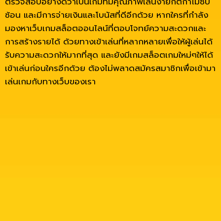
ตรวจสอบอย่างดีว่าเป็นเกมที่มีคุณภาพเล่นง่ายกติกาไม่ซับ
ซ้อน และมีการจ่ายเงินและโบนัสที่ดีอีกด้วย หากใครที่กำลัง
มองหาเว็บเกมสล็อตออนไลน์ที่ตอบโจทย์ความสะดวกและ
การสร้างรายได้ ด้วยทางเข้าเล่นที่หลากหลายเพื่อให้ผู้เล่นได้
รับความสะดวกให้มากที่สุด และยังมีเกมสล็อตเกมใหม่ๆให้ได้
เข้าเล่นก่อนใครอีกด้วย ต้องไม่พลาดสมัครสมาชิกเพื่อเข้ามา
เล่นเกมกับทางเว็บของเรา