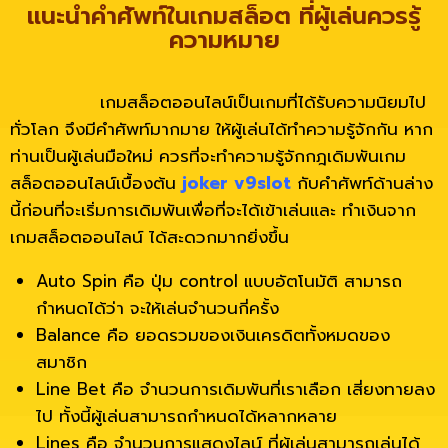
แนะนำคำศัพท์ในเกมสล็อต ที่ผู้เล่นควรรู้
ความหมาย
เกมสล็อตออนไลน์เป็นเกมที่ได้รับความนิยมไป
ทั่วโลก จึงมีคำศัพท์มากมาย ให้ผู้เล่นได้ทำความรู้จักกัน หาก
ท่านเป็นผู้เล่นมือใหม่ ควรที่จะทำความรู้จักกฎเดิมพันเกม
สล็อตออนไลน์เบื้องต้น
joker v9slot
กับคำศัพท์ด้านล่าง
นี้ก่อนที่จะเริ่มการเดิมพันเพื่อที่จะได้เข้าเล่นและ ทำเงินจาก
เกมสล็อตออนไลน์ ได้สะดวกมากยิ่งขึ้น
Auto Spin คือ ปุ่ม control แบบอัตโนมัติ สามารถ
กำหนดได้ว่า จะให้เล่นจำนวนกี่ครั้ง
Balance คือ ยอดรวมของเงินเครดิตทั้งหมดของ
สมาชิก
Line Bet คือ จำนวนการเดิมพันที่เราเลือก เสี่ยงทายลง
ไป ทั้งนี้ผู้เล่นสามารถกำหนดได้หลากหลาย
Lines คือ จำนวนการแสดงไลน์ ที่ผู้เล่นสามารถเล่นได้