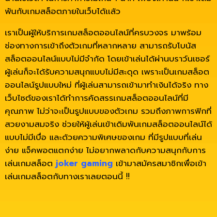
พันกับเกมสล็อตภายในเว็บได้เเล้ว
เราเป็นผู้ให้บริการเกมสล็อตออนไลน์ที่ครบวงจร มาพร้อม
ช่องทางการเข้าถึงตัวเกมที่หลากหลาย สามารถรับโบนัส
สล็อตออนไลน์แบบไม่มีจำกัด โดยเข้าเล่นได้ผ่านบราว์นเซอร์
ผู้เล่นก็จะได้รับความสนุกแบบไม่มีสะดุด เพราะเป็นเกมสล็อต
ออนไลน์รูปแบบใหม่ ที่ผู้เล่นสามารถเข้ามาทำเงินได้จริง ทาง
เว็บไซต์ของเราได้ทำการคัดสรรเกมสล็อตออนไลน์ที่มี
คุณภาพ ไม่ว่าจะเป็นรูปแบบของตัวเกม รวมถึงภาพการฟิกที่
สวยงามสมจริง ช่วยให้ผู้เล่นเข้าเดิมพันเกมสล็อตออนไลน์ได้
แบบไม่มีเบื่อ และด้วยความพิเศษของเกม ที่มีรูปแบบที่เล่น
ง่าย แจ็คพอตแตกง่าย ไม่อยากพลาดกับความสนุกกับการ
เล่นเกมสล็อต
joker gaming
เข้ามาสมัครสมาชิกเพื่อเข้า
เล่นเกมสล็อตกับทางเราเลยตอนนี้ !!