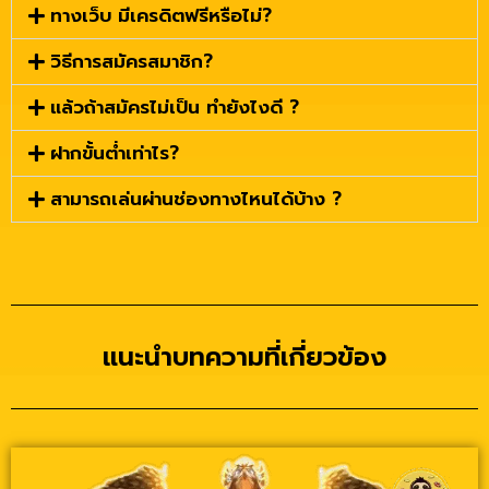
ทางเว็บ มีเครดิตฟรีหรือไม่?
วิธีการสมัครสมาชิก?
แล้วถ้าสมัครไม่เป็น ทำยังไงดี ?
ฝากขั้นต่ำเท่าไร?
สามารถเล่นผ่านช่องทางไหนได้บ้าง ?
แนะนำบทความที่เกี่ยวข้อง