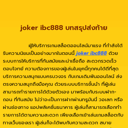
joker ibc888 บทสรุปส่งท้าย
ผู้ให้บริการเกมสล็อตออนไลน์มาแรง ที่กำลังได้
รับความนิยมเป็นอย่างมากในตอนนี้
joker ibc888
ด้วย
ระบบการให้บริการที่ทันสมัยและน่าเชื่อถือ สะดวกรวดเร็ว
ตอบโจทย์ ความต้องการของผู้เล่นในยุคนี้ทุกคนได้ดีที่สุด
บริการความสนุกแบบครบวงจร กับเกมเดิมพันออนไลน์ ส่ง
ตรงความสนุกถึงมือคุณ ด้วยระบบบริการชั้นนำ ที่ผู้เล่น
สามารถทำรายการได้ด้วยตัวเอง มาพร้อมกับระบบฝาก-
ถอน ที่ทันสมัย ไม่ว่าจะเป็นการฝากผ่านทรูมันนี่ วอเลท หรือ
ผ่านช่องทาง แอปพลิเคชั่นธนาคาร ผู้เล่นก็สามารถเลือกทำ
รายการได้ตามความสะดวก เพียงเลือกเข้าเล่นเกมสล็อตกับ
ทางเว็บของเรา ผู้เล่นก็จะได้พบกับความสะดวก สบาย