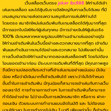
เว็บสล็อตเว็บตรง
joker ibc888
ให้ท่านได้เข้า
เล่นเกมสล็อต และได้ลุ้นรับรางวัลใหญ่กับทางเว็บได้เลย ที่มี
เกมสนุกมากมายส่งตรงความสนุกในการเล่นให้ท่านได้
โดยตรง สมาชิกใหม่เล่นเดิมพันกับเกมสล็อตได้คุ้มมากที่สุด
มีการแจกโบนัสให้แก่ผู้เล่นทุกคน มีการจ่ายเงินให้ผู้เล่นจริง
100% มีเกมหลากหลายรูปแบบให้ท่านเข้ามาเล่นออย่างจุใจ
ให้ท่านเข้าเดิมพันในเว็บนี้อย่างสะดวกสบายมากที่สุด เข้าเดิม
พันและทำเงินจากเกมได้อย่างสะดวกสบาย ไม่เพียงเท่านั้น
ทางเว็บยังเปิดให้ท่านเข้ามาทดลองเล่นสล็อตฟรี โดยไม่ต้อง
โอนยอดเข้ามาก่อน มีระบบการเดิมพันที่ดีที่สุด มีคุณภาพสูง
จึงมีความปลอดภัยระหว่างที่เข้าเล่นเกมอย่างแน่นอน มีเงิน
น้อย หรือว่ามีเงินมากก็เข้าเดิมพันได้ เพราะว่าไม่ได้กำหนด
ขั้นต่ำในการเข้าเดิมพัน มีทุนน้อยก็สามารถเข้าเล่นกับทางเว็บ
ของเราได้ การทำรายการต่างๆ ในการเข้าเดิมพันก็สามารถ
ทำได้อย่างง่าย ไม่ว่าจะเป็นการสมัครสมาชิก หรือการ ฝาก-
ถอนเงิน ด้วยระบบการทำงานแบบอัตโนมัติ และ ไม่ต้องรอ
นานใช้เวลา ในการทำการไม่เกิน 1 นาที เพียงเท่านั้น ก็เข้าเดิม