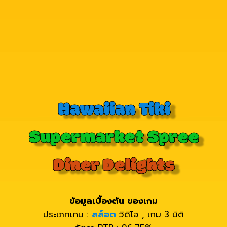
Hawaiian Tiki
Supermarket Spree
Diner Delights
ข้อมูลเบื้องต้น ของเกม
ประเภทเกม :
สล็อต
วิดิโอ , เกม 3 มิติ