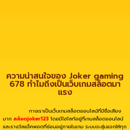
ความน่าสนใจของ Joker gaming
678 ทำไมถึงเป็นเว็บเกมสล็อตมา
แรง
ทางเราเป็นเว็บเกมสล็อตออนไลน์ที่มีชื่อเสียง
มาก
สล็อตjoker123
โดยมีไฮไลท์อยู่ที่เกมสล็อตออนไลน์
และรางวัลแจ็คพอตที่ซ่อนอยู่ภายในเกม ระบบจะสุ่มแจกให้ทุก