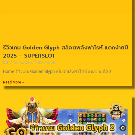
รีวิวเกม Golden Glyph สล็อตพลังฟาโรห์ แตกง่ายปี
2025 – SUPERSLOT
2 ธันวาคม 2025
ไม่มีความเห็น
Home รีวิวเกม Golden Glyph สล็อตพลังฟาโรห์ แตกง่ายปี 20
Read More »