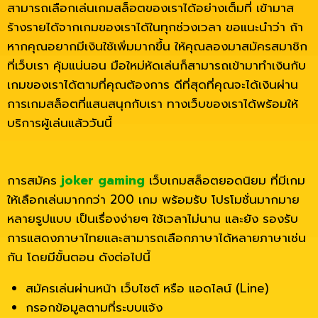
สามารถเลือกเล่นเกมสล็อตของเราได้อย่างเต็มที่ เข้ามาส
ร้างรายได้จากเกมของเราได้ในทุกช่วงเวลา ขอแนะนำว่า ถ้า
หากคุณอยากมีเงินใช้เพิ่มมากขึ้น ให้คุณลองมาสมัครสมาชิก
ที่เว็บเรา คุ้มแน่นอน มือใหม่หัดเล่นก็สามารถเข้ามาทำเงินกับ
เกมของเราได้ตามที่คุณต้องการ ดีที่สุดที่คุณจะได้เงินผ่าน
การเกมสล็อตที่แสนสนุกกับเรา ทางเว็บของเราได้พร้อมให้
บริการผู้เล่นแล้ววันนี้
การสมัคร
joker gaming
เว็บเกมสล็อตยอดนิยม ที่มีเกม
ให้เลือกเล่นมากกว่า 200 เกม พร้อมรับ โปรโมชั่นมากมาย
หลายรูปแบบ เป็นเรื่องง่ายๆ ใช้เวลาไม่นาน และยัง รองรับ
การแสดงภาษาไทยและสามารถเลือกภาษาได้หลายภาษาเช่น
กัน โดยมีขั้นตอน ดังต่อไปนี้
สมัครเล่นผ่านหน้า เว็บไซต์ หรือ แอดไลน์ (Line)
กรอกข้อมูลตามที่ระบบแจ้ง