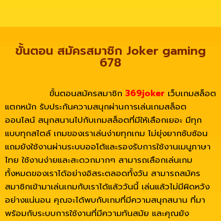
ขั้นตอน สมัครสมาชิก Joker gaming
678
ขั้นตอนสมัครสมาชิก
369joker
เว็บเกมสล็อต
แตกหนัก รับประกันความสนุกผ่านการเล่นเกมสล็อต
ออนไลน์ สนุกสนานไปกับเกมสล็อตที่มีให้เลือกเยอะ มีทุก
แบบทุกสไตล์ เกมของเราเล่นง่ายทุกเกม ไม่ยุ่งยากซับซ้อน
แถมยังใช้งานผ่านระบบออโต้และรองรับการใช้งานเมนูภาษา
ไทย ใช้งานง่ายและสะดวกมากๆ สามารถเลือกเล่นเกม
ทั้งหมดของเราได้อย่างอิสระตลอดทั้งวัน สามารถสมัคร
สมาชิกเข้ามาเล่นเกมกับเราได้แล้ววันนี้ เล่นแล้วไม่มีผิดหวัง
อย่างแน่นอน คุณจะได้พบกับเกมที่มีความสนุกสนาน ที่มา
พร้อมกับระบบการใช้งานที่มีความทันสมัย และคุณยัง