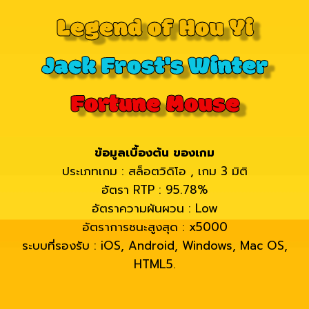
Legend of Hou Yi
Jack Frost's Winter
Fortune Mouse
ข้อมูลเบื้องต้น ของเกม
ประเภทเกม : สล็อตวิดิโอ , เกม 3 มิติ
อัตรา RTP : 95.78%
อัตราความผันผวน : Low
อัตราการชนะสูงสุด : x5000
ระบบที่รองรับ : iOS, Android, Windows, Mac OS,
HTML5.