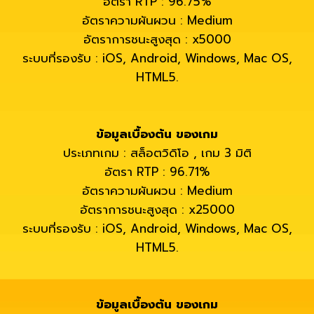
อัตรา RTP : 96.75%
อัตราความผันผวน : Medium
อัตราการชนะสูงสุด : x5000
ระบบที่รองรับ : iOS, Android, Windows, Mac OS,
HTML5.
ข้อมูลเบื้องต้น ของเกม
ประเภทเกม : สล็อตวิดิโอ , เกม 3 มิติ
อัตรา RTP : 96.71%
อัตราความผันผวน : Medium
อัตราการชนะสูงสุด : x25000
ระบบที่รองรับ : iOS, Android, Windows, Mac OS,
HTML5.
ข้อมูลเบื้องต้น ของเกม