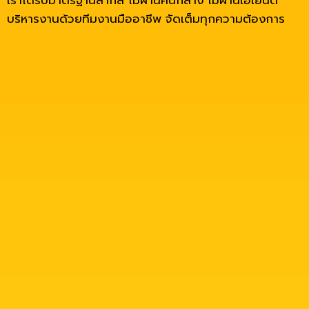
บริหารงานด้วยทีมงานมืออาชีพ จัดเต็มทุกความต้องการ