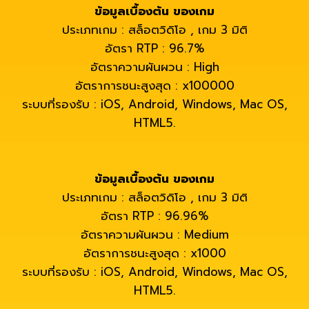
ข้อมูลเบื้องต้น ของเกม
ประเภทเกม : สล็อตวิดิโอ , เกม 3 มิติ
อัตรา RTP : 96.7%
อัตราความผันผวน : High
อัตราการชนะสูงสุด : x100000
ระบบที่รองรับ : iOS, Android, Windows, Mac OS,
HTML5.
ข้อมูลเบื้องต้น ของเกม
ประเภทเกม : สล็อตวิดิโอ , เกม 3 มิติ
อัตรา RTP : 96.96%
อัตราความผันผวน : Medium
อัตราการชนะสูงสุด : x1000
ระบบที่รองรับ : iOS, Android, Windows, Mac OS,
HTML5.