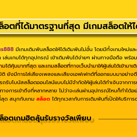
ที่ได้มาตรฐานที่สุด มีเกมสล็อตให้ได้
us888
มีเกมเดิมพันสล็อตให้ได้เดิมพันไม่อั้น โดยมีทั้งเกมใหม่
วลา เล่นเกมได้ทุกอุปกรณ์ เข้าเดิมพันได้ง่ายๆ ผ่านทางมือถือ พร้
มได้คุ้มมากที่สุด และเกมสล็อตที่ทางเว็บนำมาให้ผู้เล่นได้เข้ามาเด
ติ ยังมีการใส่เสียงเพลงและเสียงเอฟเฟกต์ที่ออกแบบมาอย่างดีให
รถรับโบนัสสล็อตออนไลน์แบบไม่มีจำกัดให้ผู้เล่นได้ทำเงินจากการ
องทางการเข้าถึงที่หลากหลาย ไม่ว่าจะเล่นผ่านอุปกรณ์ไหนก็ทำได้
ี่สุด
สนุกกับเกม
สล็อต
ได้ทุกเวลากับการเดิมพันที่เปิดให้บริการ
ล็อตเกมฮิตลุ้นรับรางวัลเพียบ