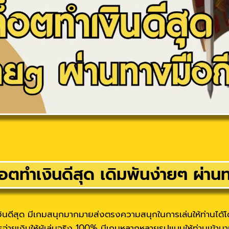
ตทำเงินดีสุด เดิมพันง่ายๆ ผ่านท
นดีสุด มีเกมสนุกมากมายส่งตรงความสนุกในการเล่นให้ท่านได้โ
รจ่ายเงินให้ผู้เล่นจริง 100% มีเกมหลากหลายรูปแบบให้ท่านเข้ามาเล