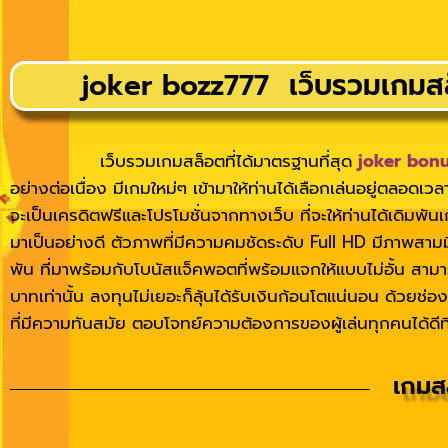
joker bozz777 เว็บรวมเกมสล็อต
เว็บรวมเกมสล็อตที่ได้มาตรฐานที่สุด
joker bon
อย่างต่อเนื่อง มีเกมใหม่ๆ เข้ามาให้ท่านได้เลือกเล่นอยู่ตลอดเ
จะเป็นเครดิตฟรีและโปรโมชั่นจากทางเว็บ ที่จะให้ท่านได้เดิมพันเก
มาเป็นอย่างดี ตัวภาพที่มีความคมชัดระดับ Full HD มีภาพสามมิ
พัน ที่มาพร้อมกับโบนัสแจ็คพอตที่พร้อมแจกให้แบบไม่อั้น สามา
บาทเท่านั้น ลงทุนไม่เยอะก็ลุ้นได้รับเงินก้อนโตแน่นอน ด้วยช่
ที่มีความทันสมัย ตอบโจทย์ความต้องการของผู้เล่นทุกคนได้ดีท
เกมส