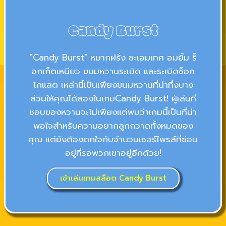
Candy Burst
"Candy Burst" หมากฝรั่ง ชะเอมเทศ อมยิ้ม ร็
อกเก็ตเหนียว ขนมหวานระเบิด และระเบิดช็อค
โกแลต เหล่านี้เป็นเพียงขนมหวานที่น่าทึ่งบาง
ส่วนให้คุณได้ลองในเกมCandy Burst! ผู้เล่นที่
ชอบของหวานจะไม่เพียงแต่พบว่าเกมนี้เป็นที่น่า
พอใจสำหรับความอยากลูกกวาดทั้งหมดของ
คุณ แต่ยังต้องตกใจกับจำนวนเซอร์ไพรส์ที่ซ่อน
อยู่ที่รอพวกเขาอยู่อีกด้วย!
เข้าเล่นเกมสล็อต Candy Burst