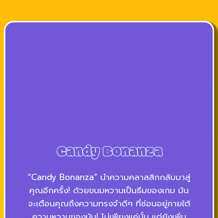
Candy Bonanza
“Candy Bonanza” นำความคลาสสิกกลับมาสู่
คุณอีกครั้ง! ด้วยขนมหวานเป็นธีมของเกม มัน
จะเตือนคุณถึงความทรงจำดีๆ ที่ซ่อนอยู่ภายใต้
ความหวานของมัน! ไม่เพียงแค่นั้น แต่ยังเพิ่ม