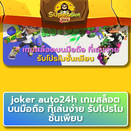
joker auto24h เกมสล็อต
บนมือถือ ที่เล่นง่าย รับโปรโม
ชั่นเพียบ