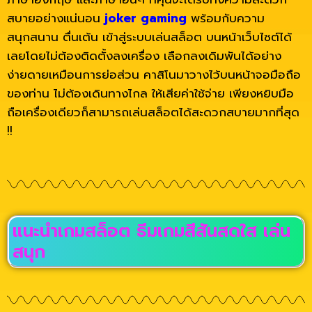
สบายอย่างแน่นอน
joker gaming
พร้อมกับความ
สนุกสนาน ตื่นเต้น เข้าสู่ระบบเล่นสล็อต บนหน้าเว็บไซต์ได้
เลยโดยไม่ต้องติดตั้งลงเครื่อง เลือกลงเดิมพันได้อย่าง
ง่ายดายเหมือนการย่อส่วน คาสิโนมาวางไว้บนหน้าจอมือถือ
ของท่าน ไม่ต้องเดินทางไกล ให้เสียค่าใช้จ่าย เพียงหยิบมือ
ถือเครื่องเดียวก็สามารถเล่นสล็อตได้สะดวกสบายมากที่สุด
!!
แนะนำเกมสล็อต ธีมเกมสีสันสดใส เล่น
สนุก