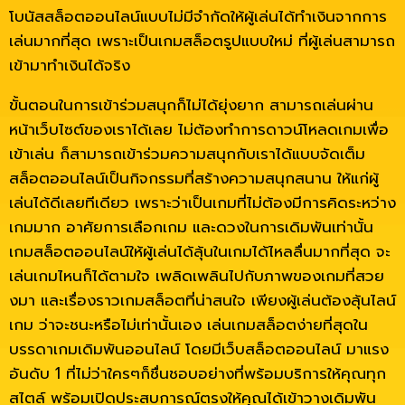
โบนัสสล็อตออนไลน์แบบไม่มีจำกัดให้ผู้เล่นได้ทำเงินจากการ
เล่นมากที่สุด เพราะเป็นเกมสล็อตรูปแบบใหม่ ที่ผู้เล่นสามารถ
เข้ามาทำเงินได้จริง
ขั้นตอนในการเข้าร่วมสนุกก็ไม่ได้ยุ่งยาก สามารถเล่นผ่าน
หน้าเว็บไซต์ของเราได้เลย ไม่ต้องทำการดาวน์โหลดเกมเพื่อ
เข้าเล่น ก็สามารถเข้าร่วมความสนุกกับเราได้แบบจัดเต็ม
สล็อตออนไลน์เป็นกิจกรรมที่สร้างความสนุกสนาน ให้แก่ผู้
เล่นได้ดีเลยทีเดียว เพราะว่าเป็นเกมที่ไม่ต้องมีการคิดระหว่าง
เกมมาก อาศัยการเลือกเกม และดวงในการเดิมพันเท่านั้น
เกมสล็อตออนไลน์ให้ผู้เล่นได้ลุ้นในเกมได้ไหลลื่นมากที่สุด จะ
เล่นเกมไหนก็ได้ตามใจ เพลิดเพลินไปกับภาพของเกมที่สวย
งมา และเรื่องราวเกมสล็อตที่น่าสนใจ เพียงผู้เล่นต้องลุ้นไลน์
เกม ว่าจะชนะหรือไม่เท่านั้นเอง เล่นเกมสล็อตง่ายที่สุดใน
บรรดาเกมเดิมพันออนไลน์ โดยมีเว็บสล็อตออนไลน์ มาแรง
อันดับ 1 ที่ไม่ว่าใครๆก็ชื่นชอบอย่างที่พร้อมบริการให้คุณทุก
สไตล์ พร้อมเปิดประสบการณ์ตรงให้คุณได้เข้าวางเดิมพัน