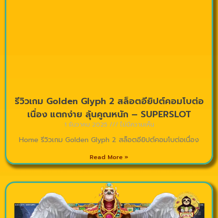
รีวิวเกม Golden Glyph 2 สล็อตอียิปต์คอมโบต่อ
เนื่อง แตกง่าย ลุ้นคูณหนัก – SUPERSLOT
1 ธันวาคม 2025
ไม่มีความเห็น
Home รีวิวเกม Golden Glyph 2 สล็อตอียิปต์คอมโบต่อเนื่อง
Read More »