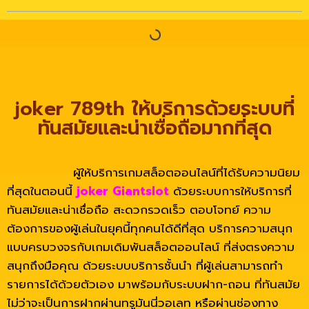
joker 789th ให้บริการด้วยระบบที่
ทันสมัยและน่าเชื่อถือมากที่สุด
ผู้ให้บริการเกมสล็อตออนไลน์ที่ได้รับความนิยม
ที่สุดในตอนนี้
joker Giantslot
ด้วยระบบการให้บริการที่
ทันสมัยและน่าเชื่อถือ สะดวกรวดเร็ว ตอบโจทย์ ความ
ต้องการของผู้เล่นในยุคนี้ทุกคนได้ดีที่สุด บริการความสนุก
แบบครบวงจรกับเกมเดิมพันสล็อตออนไลน์ ที่ส่งตรงความ
สนุกถึงมือคุณ ด้วยระบบบริการชั้นนำ ที่ผู้เล่นสามารถทำ
รายการได้ด้วยตัวเอง มาพร้อมกับระบบฝาก-ถอน ที่ทันสมัย
ไม่ว่าจะเป็นการฝากผ่านทรูมันนี่วอเลท หรือผ่านช่องทาง