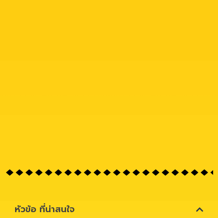
หัวข้อ ที่น่าสนใจ