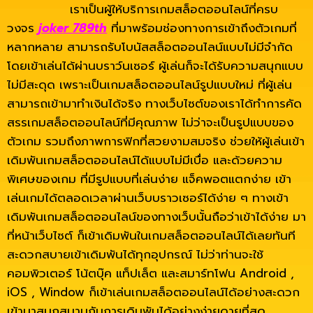
เราเป็นผู้ให้บริการเกมสล็อตออนไลน์ที่ครบ
วงจร
joker 789th
ที่มาพร้อมช่องทางการเข้าถึงตัวเกมที่
หลากหลาย สามารถรับโบนัสสล็อตออนไลน์แบบไม่มีจำกัด
โดยเข้าเล่นได้ผ่านบราว์นเซอร์ ผู้เล่นก็จะได้รับความสนุกแบบ
ไม่มีสะดุด เพราะเป็นเกมสล็อตออนไลน์รูปแบบใหม่ ที่ผู้เล่น
สามารถเข้ามาทำเงินได้จริง ทางเว็บไซต์ของเราได้ทำการคัด
สรรเกมสล็อตออนไลน์ที่มีคุณภาพ ไม่ว่าจะเป็นรูปแบบของ
ตัวเกม รวมถึงภาพการฟิกที่สวยงามสมจริง ช่วยให้ผู้เล่นเข้า
เดิมพันเกมสล็อตออนไลน์ได้แบบไม่มีเบื่อ และด้วยความ
พิเศษของเกม ที่มีรูปแบบที่เล่นง่าย แจ็คพอตแตกง่าย เข้า
เล่นเกมได้ตลอดเวลาผ่านเว็บบราวเซอร์ได้ง่าย ๆ ทางเข้า
เดิมพันเกมสล็อตออนไลน์ของทางเว็บนั้นถือว่าเข้าได้ง่าย มา
ที่หน้าเว็บไซต์ ก็เข้าเดิมพันในเกมสล็อตออนไลน์ได้เลยทันที
สะดวกสบายเข้าเดิมพันได้ทุกอุปกรณ์ ไม่ว่าท่านจะใช้
คอมพิวเตอร์ โน้ตบุ๊ค แท็ปเล็ต และสมาร์ทโฟน Android ,
iOS , Window ก็เข้าเล่นเกมสล็อตออนไลน์ได้อย่างสะดวก
เข้ามาสนุกสนานกับการเดิมพันได้อย่างง่ายดายที่สุด