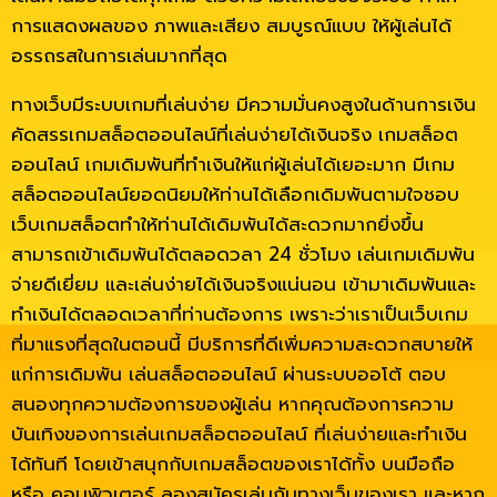
การแสดงผลของ ภาพและเสียง สมบูรณ์แบบ ให้ผู้เล่นได้
อรรถรสในการเล่นมากที่สุด
ทางเว็บมีระบบเกมที่เล่นง่าย มีความมั่นคงสูงในด้านการเงิน
คัดสรรเกมสล็อตออนไลน์ที่เล่นง่ายได้เงินจริง เกมสล็อต
ออนไลน์ เกมเดิมพันที่ทำเงินให้แก่ผู้เล่นได้เยอะมาก มีเกม
สล็อตออนไลน์ยอดนิยมให้ท่านได้เลือกเดิมพันตามใจชอบ
เว็บเกมสล็อตทำให้ท่านได้เดิมพันได้สะดวกมากยิ่งขึ้น
สามารถเข้าเดิมพันได้ตลอดวลา 24 ชั่วโมง เล่นเกมเดิมพัน
จ่ายดีเยี่ยม และเล่นง่ายได้เงินจริงแน่นอน เข้ามาเดิมพันและ
ทำเงินได้ตลอดเวลาที่ท่านต้องการ เพราะว่าเราเป็นเว็บเกม
ที่มาแรงที่สุดในตอนนี้ มีบริการที่ดีเพิ่มความสะดวกสบายให้
แก่การเดิมพัน เล่นสล็อตออนไลน์ ผ่านระบบออโต้ ตอบ
สนองทุกความต้องการของผู้เล่น หากคุณต้องการความ
บันเทิงของการเล่นเกมสล็อตออนไลน์ ที่เล่นง่ายและทำเงิน
ได้ทันที โดยเข้าสนุกกับเกมสล็อตของเราได้ทั้ง บนมือถือ
หรือ คอมพิวเตอร์ ลองสมัครเล่นกับทางเว็บของเรา และหาก