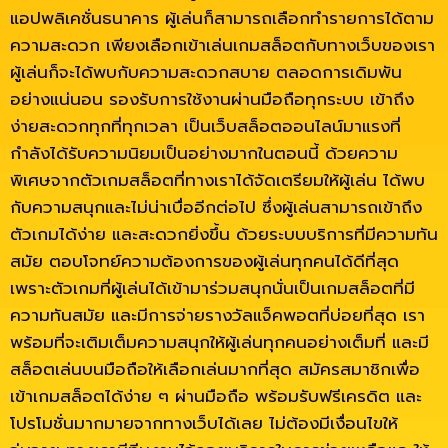
แอปพลิเคชั่นธนาคาร ผู้เล่นก็สามารถเลือกทำรายการได้ตาม
ความสะดวก เพียงเลือกเข้าเล่นเกมสล็อตกับทางเว็บของเรา
ผู้เล่นก็จะได้พบกับความสะดวกสบาย ตลอดการเดิมพัน
อย่างแน่นอน รองรับการใช้งานผ่านมือถือทุกระบบ เข้าถึง
ง่ายสะดวกทุกที่ทุกเวลา เป็นเว็บสล็อตออนไลน์มาแรงที่
กำลังได้รับความนิยมเป็นอย่างมากในตอนนี้ ด้วยความ
พิเศษจากตัวเกมสล็อตที่ทางเราได้จัดเตรียมให้ผู้เล่น ได้พบ
กับความสนุกและไม่น่าเบื่ออีกต่อไป ซึ่งผู้เล่นสามารถเข้าถึง
ตัวเกมได้ง่าย และสะดวกยิ่งขึ้น ด้วยระบบบริการที่มีความทัน
สมัย ตอบโจทย์ความต้องการของผู้เล่นทุกคนได้ดีที่สุด
เพราะตัวเกมที่ผู้เล่นได้เข้ามาร่วมสนุกนั่นเป็นเกมสล็อตที่มี
ความทันสมัย และมีการจ่ายรางวัลแจ็คพอตที่บ่อยที่สุด เรา
พร้อมที่จะเติมเต็มความสนุกให้ผู้เล่นทุกคนอย่างเต็มที่ และมี
สล็อตเล่นบนมือถือให้เลือกเล่นมากที่สุด สมัครสมาชิกเพื่อ
เข้าเกมสล็อตได้ง่าย ๆ ผ่านมือถือ พร้อมรับฟรีเครดิต และ
โปรโมชั่นมากมายจากทางเว็บได้เลย ไม่ต้องมีเงื่อนไขให้