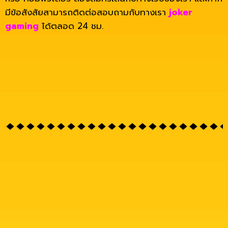
มีข้อสังสัยสามารถติดต่อสอบถามกับทางเรา
joker
gaming
ได้ตลอด 24 ชม.