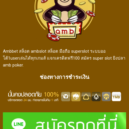
Ambbet สล็อต ambslot สล็อต มือถือ superslot ระบบออ
โต้1userเล่นได้ทุกเกมส์ แจกเครดิตฟรี100 สมัคร super slot ยิงปลา
amb poker.
ช่องทางการชำระเงิน