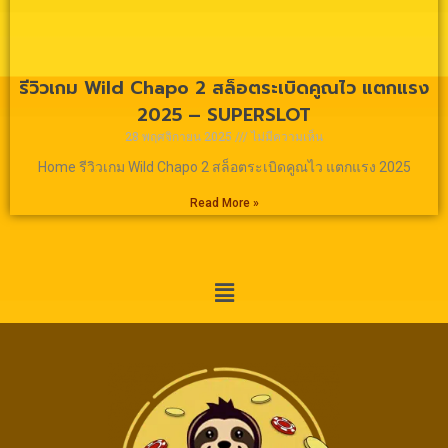
รีวิวเกม Wild Chapo 2 สล็อตระเบิดคูณไว แตกแรง
2025 – SUPERSLOT
28 พฤศจิกายน 2025
ไม่มีความเห็น
Home รีวิวเกม Wild Chapo 2 สล็อตระเบิดคูณไว แตกแรง 2025
Read More »