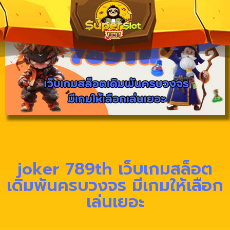
joker 789th เว็บเกมสล็อต
เดิมพันครบวงจร มีเกมให้เลือก
เล่นเยอะ