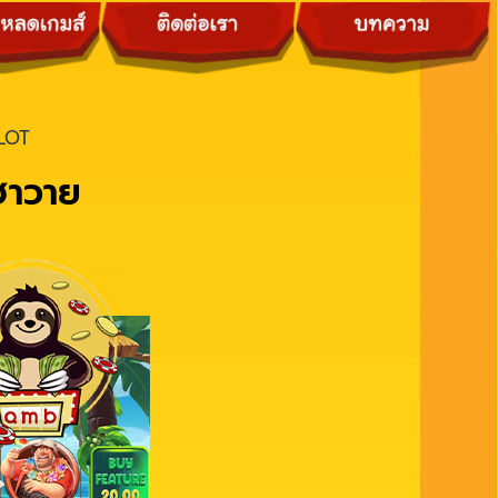
SLOT
ฮาวาย