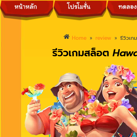
Home
review
รีวิวเ
»
»
รีวิวเกมสล็อต
Hawa