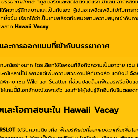
ง
บรรยากาศทะเล
ที่ดูสมจริงและสดใสตั้งแต่แรกเข้าเล่น ฉากหลัง
้ความรู้สึกสบายและเป็นกันเอง ผู้เล่นจะเพลิดเพลินไปกับการกด
กยิ่งขึ้น เรียกได้ว่าเป็นเกมสล็อตที่ผสมผสานความสนุกเข้ากับกา
ม่พลาด
Hawaii Vacay
และการออกแบบที่เข้ากับบรรยากาศ
ษณ์อย่างมาก โดยเลือกใช้ไอคอนที่สื่อถึงความเป็นฮาวาย เช่น 
์เหล่านี้ไม่เพียงแต่เพิ่มความสวยงามให้กับวงล้อ แต่ยังมี
อัต
ณ์พิเศษ เช่น Wild และ Scatter ที่ช่วยปลดล็อกฟีเจอร์ฟรีสปินแล
้เกมนี้มีเอกลักษณ์เฉพาะตัว และทำให้ผู้เล่นรู้สึกอินกับธีมตลอด
ศษและโอกาสชนะใน Hawaii Vacay
RSLOT
ได้รับความนิยมคือ
ฟีเจอร์พิเศษที่ออกแบบมาเพื่อเพิ่
ุ้นได้ตลอดเวลา ไม่ว่าจะเป็นโหมดฟรีสปิน โบนัสสุ่ม หรือระบบตัวค