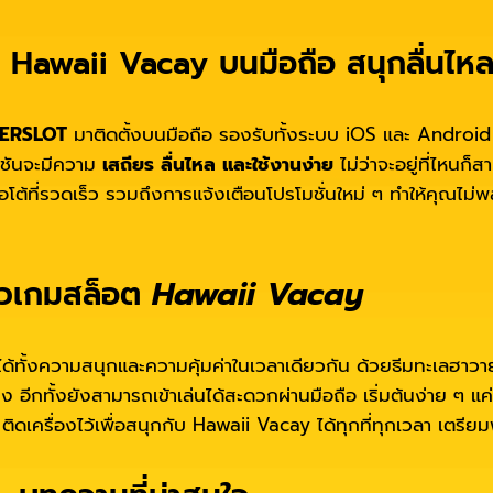
awaii Vacay บนมือถือ สนุกลื่นไหลทุ
PERSLOT
มาติดตั้งบนมือถือ รองรับทั้งระบบ iOS และ Android
เคชันจะมีความ
เสถียร ลื่นไหล และใช้งานง่าย
ไม่ว่าจะอยู่ที่ไหนก็
้ที่รวดเร็ว รวมถึงการแจ้งเตือนโปรโมชั่นใหม่ ๆ ทำให้คุณไม่
วิวเกมสล็อต
Hawaii Vacay
กได้ทั้งความสนุกและความคุ้มค่าในเวลาเดียวกัน ด้วยธีมทะเลฮาวา
ิง อีกทั้งยังสามารถเข้าเล่นได้สะดวกผ่านมือถือ เริ่มต้นง่าย ๆ แค
ติดเครื่องไว้เพื่อสนุกกับ Hawaii Vacay ได้ทุกที่ทุกเวลา เตร