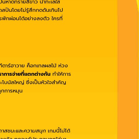
เป็นหาดทรายสีขาว น้ำทะเลใส
สปินโดยไม่รู้สึกกดดันเกินไป
รพักผ่อนได้อย่างลงตัว ใครที่
กีตาร์ฮาวาย ค็อกเทลผลไม้ ห่วง
ราการจ่ายที่แตกต่างกัน
ทำให้การ
ะโบนัสใหญ่ ซึ่งเป็นหัวใจสำคัญ
ทุกการหมุน
มโอกาสชนะและความสนุก
เกมนี้ไม่ได้
ูณรางวัล ทุกองค์ประกอบถูกใส่มา