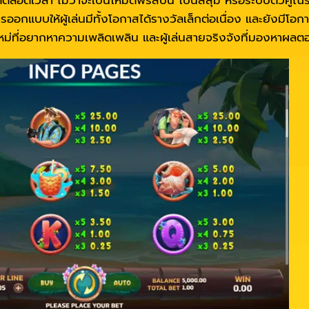
ารออกแบบให้ผู้เล่นมีทั้งโอกาสได้รางวัลเล็กต่อเนื่อง และยังมีโ
นมือใหม่ที่อยากหาความเพลิดเพลิน และผู้เล่นสายจริงจังที่มองหาผ