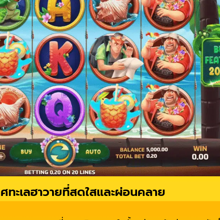
ศทะเลฮาวายที่สดใสและผ่อนคลาย