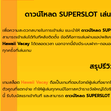
ดาวน์โหลด SUPERSLOT เล่น H
เพื่อความสะดวกสบายในการเข้าเล่น แนะนำให้
ดาวน์โหลด SU
สามารถเข้าเล่นได้ทันทีหลังติดตั้ง ข้อดีคือการเล่นผ่านแอปพลิ
Hawaii Vacay
ได้ตลอดเวลา นอกจากนี้ยังมีระบบฝาก–ถอนออโต
ทุกครั้งที่เล่นเกม
สรุปรี
เกมสล็อต
Hawaii Vacay
ถือเป็นเกมที่ตอบโจทย์ผู้เล่นที่อยา
ตัวคูณที่แตกง่าย ทำให้ผู้เล่นทุกคนมีโอกาสคว้ารางวัลใหญ่ได้จร
นี้ รับโบนัสแรกเข้าทันที และสามารถ
ดาวน์โหลด SUPERSLOT