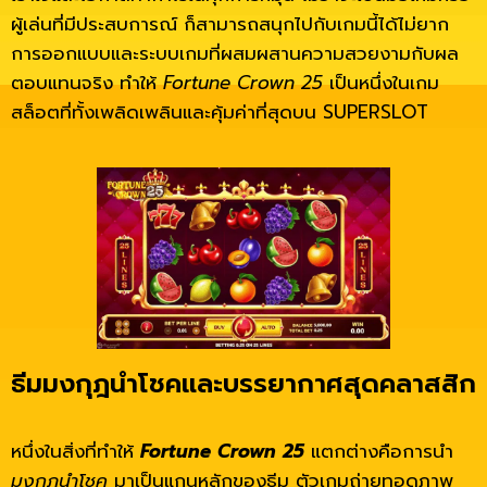
ผู้เล่นที่มีประสบการณ์ ก็สามารถสนุกไปกับเกมนี้ได้ไม่ยาก
การออกแบบและระบบเกมที่ผสมผสานความสวยงามกับผล
ตอบแทนจริง ทำให้
Fortune Crown 25
เป็นหนึ่งในเกม
สล็อตที่ทั้งเพลิดเพลินและคุ้มค่าที่สุดบน SUPERSLOT
ธีมมงกุฎนำโชคและบรรยากาศสุดคลาสสิก
หนึ่งในสิ่งที่ทำให้
Fortune Crown 25
แตกต่างคือการนำ
มงกุฎนำโชค
มาเป็นแกนหลักของธีม ตัวเกมถ่ายทอดภาพ