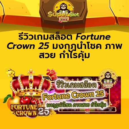
Home
review
»
»
รีวิวเกมสล็อต Fortune Crown 25 มงกุฎนำโชค ภาพ
สวย กำไรคุ้ม – SUPERSLOT
รีวิวเกมสล็อต
Fortune
Crown 25
มงกุฎนำโชค ภาพ
สวย กำไรคุ้ม