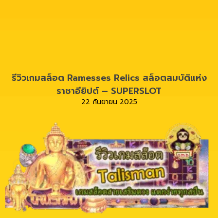
รีวิวเกมสล็อต Ramesses Relics สล็อตสมบัติแห่ง
ราชาอียิปต์ – SUPERSLOT
22 กันยายน 2025