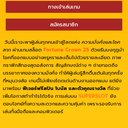
ทางเข้าเล่นเกม
สมัครสมาชิก
วันนี้เราจะพาผู้เล่นทุกคนเข้าสู่โลกแห่ง
ความมั่งคั่งและโชค
ลาภ
ผ่านเกมสล็อต
Fortune Crown 25
ด้วยธีมมงกุฎนำ
โชคที่ออกแบบอย่างหรูหราและเต็มไปด้วยรายละเอียด ภาพ
กราฟิกสีทองสุดอลังการ สัญลักษณ์ต่าง ๆ ถ่ายทอดถึง
บรรยากาศของความมั่งคั่ง ทำให้ผู้เล่นรู้สึกตื่นเต้นในทุกครั้ง
ที่หมุนวงล้อ เกมนี้ไม่เพียงโดดเด่นด้านงานออกแบบ แต่ยัง
มาพร้อม
ฟีเจอร์ฟรีสปิน โบนัส และตัวคูณรางวัล
ที่ช่วย
เพิ่มโอกาสทำกำไรได้จริง การเล่นบน
SUPERSLOT
ยัง
ตอบโจทย์ทั้งความสะดวกและความคุ้มค่า เพราะรองรับการ
เล่นทั้งมือถือและคอมพิวเตอร์