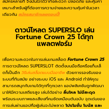
สมัครหลายที่ จึงมั่นใจได้ว่าทั้งสะดวก ปลอดภัย และคุ้มค่า
เหมาะสำหรับผู้ที่ต้องการความง่ายและความคุ้มค่าในเวลา
เดียวกัน
สมัครสมาชิกเลยตอนนี้!
ดาวน์โหลด SUPERSLO เล่น
Fortune Crown 25 ได้ทุก
แพลตฟอร์ม
เพื่อความสะดวกในการเล่นเกมสล็อต
Fortune Crown 25
การดาวน์โหลด SUPERSLOT ติดตั้งบนมือถือหรือแท็บเล็
ตก็เป็นอีก
วิธีเล่นสล็อตแบบมืออาชีพ
ด้วยการรองรับของ
ระบบที่ทันสมัย อย่างระบบ iOS และ Android ทำให้คุณ
สามารถสนุกกับเกมได้ทุกที่ทุกเวลา แอปพลิเคชันถูกพัฒนา
มาให้มีความเสถียรสูง เล่นได้อย่าง
ลื่นไหล ไม่มีสะดุด
พร้อมระบบภาพและเสียงที่คมชัดเหมือนต้นฉบับ จุดเด่นของ
การเล่นผ่านแอปคือผู้เล่นจะไม่พลาด
โปรโมชั่น โบนัส และ