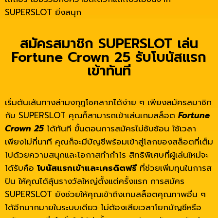
SUPERSLOT ยิ่งสนุก
สมัครสมาชิก SUPERSLOT เล่น
Fortune Crown 25 รับโบนัสแรก
เข้าทันที
เริ่มต้นเส้นทางล่ามงกุฎโชคลาภได้ง่าย ๆ เพียงสมัครสมาชิก
กับ SUPERSLOT คุณก็สามารถเข้าเล่นเกมสล็อต
Fortune
Crown 25
ได้ทันที ขั้นตอนการสมัครไม่ซับซ้อน ใช้เวลา
เพียงไม่กี่นาที คุณก็จะมีบัญชีพร้อมเข้าสู่โลกของสล็อตที่เต็ม
ไปด้วยความสนุกและโอกาสทำกำไร สิทธิพิเศษที่ผู้เล่นใหม่จะ
ได้รับคือ
โบนัสแรกเข้าและเครดิตฟรี
ที่ช่วยเพิ่มทุนในการส
ปิน ให้คุณได้ลุ้นรางวัลใหญ่ตั้งแต่ครั้งแรก การสมัคร
SUPERSLOT ยังช่วยให้คุณเข้าถึงเกมสล็อตคุณภาพอื่น ๆ
ได้อีกมากมายในระบบเดียว ไม่ต้องเสียเวลาโยกบัญชีหรือ