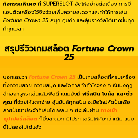
กิจกรรมพิเศษ
ที่ SUPERSLOT จัดให้อย่างต่อเนื่อง การมี
แอปติดเครื่องไว้จึงช่วยเพิ่มความสะดวกและทำให้การเล่น
Fortune Crown 25
สนุก คุ้มค่า และลุ้นรางวัลได้มากขึ้นทุก
ที่ทุกเวลา
สรุปรีวิวเกมสล็อต
Fortune Crown
25
บอกเลยว่า
Fortune Crown 25
เป็นเกมสล็อตที่ครบเครื่อง
ทั้งความสวย ความสนุก และโอกาสทำกำไรจริง ๆ ธีมมงกุฎ
สีทองหรูหราเล่นแล้วฟีลดี แถมยังมี
ฟรีสปิน โบนัส และตัว
คูณ
ที่ช่วยให้แตกง่าย ลุ้นมันส์ทุกสปิน จะมือใหม่หัดปั่นหรือ
สายปั่นขาประจำก็เล่นได้เพลิน ๆ ยิ่งเล่นผ่าน
ทางเข้า
ซุปเปอร์สล็อต
ก็ยิ่งสะดวก มีโปรฯ เสริมให้คุ้มกว่าเดิม แบบ
นี้ไม่ลองไม่ได้แล้ว