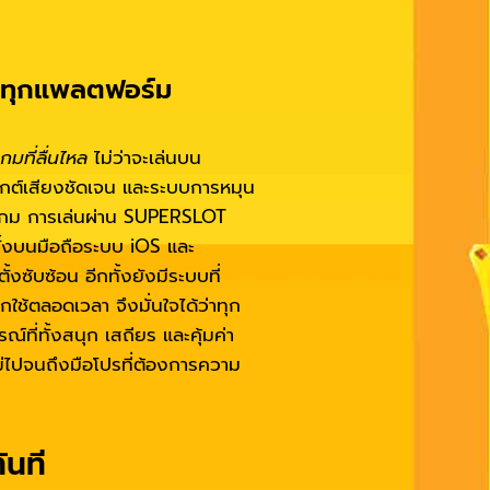
ับทุกแพลตฟอร์ม
กมที่ลื่นไหล
ไม่ว่าจะเล่นบน
ฟกต์เสียงชัดเจน และระบบการหมุน
่างเกม การเล่นผ่าน SUPERSLOT
ทั้งบนมือถือระบบ iOS และ
ซับซ้อน อีกทั้งยังมีระบบที่
ใช้ตลอดเวลา จึงมั่นใจได้ว่าทุก
์ที่ทั้งสนุก เสถียร และคุ้มค่า
ใหม่ไปจนถึงมือโปรที่ต้องการความ
ันที