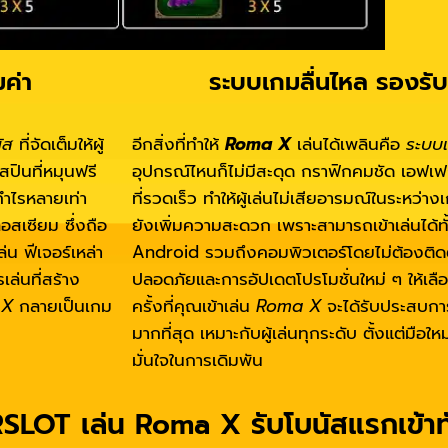
ค่า
ระบบเกมลื่นไหล รองร
ัส
ที่จัดเต็มให้ผู้
อีกสิ่งที่ทำให้
Roma X
เล่นได้เพลินคือ
ระบบเ
สปินที่หมุนฟรี
อุปกรณ์ไหนก็ไม่มีสะดุด กราฟิกคมชัด เอฟเ
มกำไรหลายเท่า
ที่รวดเร็ว ทำให้ผู้เล่นไม่เสียอารมณ์ในระหว
ลอสเซียม ซึ่งถือ
ยังเพิ่มความสะดวก เพราะสามารถเข้าเล่นได้
ล่น ฟีเจอร์เหล่า
Android รวมถึงคอมพิวเตอร์โดยไม่ต้องติดตั้ง
เล่นที่สร้าง
ปลอดภัยและการอัปเดตโปรโมชั่นใหม่ ๆ ให้เลือก
 X
กลายเป็นเกม
ครั้งที่คุณเข้าเล่น
Roma X
จะได้รับประสบการณ
มากที่สุด เหมาะกับผู้เล่นทุกระดับ ตั้งแต่มือ
มั่นใจในการเดิมพัน
LOT เล่น Roma X รับโบนัสแรกเข้าท