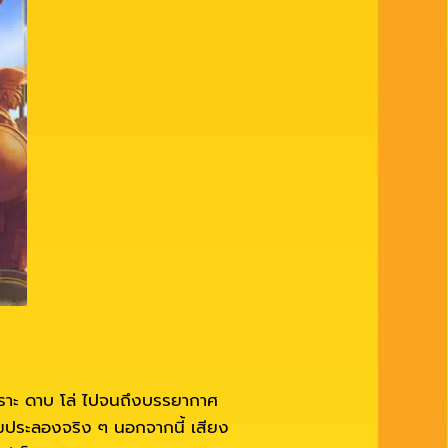
กราะ ดาบ โล่ ไปจนถึงบรรยากาศ
ามประลองจริง ๆ นอกจากนี้ เสียง