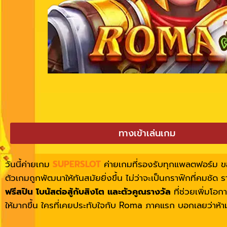
ทางเข้าเล่นเกม
วันนี้ค่ายเกม
SUPERSLOT
ค่ายเกม
ที่รองรับทุกแพลตฟอร์ม
ตัวเกมถูกพัฒนาให้ทันสมัยยิ่งขึ้น ไม่ว่าจะเป็นกราฟิกที่คมชัด ร
ฟรีสปิน โบนัสต่อสู้กับสิงโต และตัวคูณรางวัล
ที่ช่วยเพิ่มโอก
ให้มากขึ้น ใครที่เคยประทับใจกับ Roma ภาคแรก บอกเลยว่าห้า