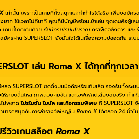
 X
เท่านั้น เพราะเป็น
เกมที่ทั้งสนุกและทำกำไรได้จริง เพียงสมั
งยาก ใช้เวลาไม่กี่นาที คุณก็มีบัญชีพร้อมเข้าเล่น จุดเด่นคือผู้เล่
รก เกมนี้โดดเด่นด้วย
ธีมนักรบโรมันโบราณ
กราฟิกอลังการ และ
ื่อสมัครผ่าน SUPERSLOT ยังมั่นใจได้ในเรื่องความปลอดภัย ระบบเส
RSLOT เล่น Roma X ได้ทุกที่ทุกเวลา
โหลด SUPERSLOT ติดตั้งบนมือถือหรือแท็บเล็ต รองรับทั้งระบ
วยให้ระบบลื่นไหล ภาพสวยคมชัด และเอฟเฟกต์เสียงสมจริง ทำใ
ณจะไม่พลาด
โปรโมชั่น โบนัส และกิจกรรมพิเศษ
ที่ SUPERSLOT จัดใ
น ก็สามารถสนุกกับการล่ารางวัลใหญ่ใน
Roma X
ได้ตลอด 24 ชั่วโ
ปรีวิวเกมสล็อต
Roma X