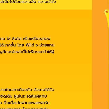
ต่เต็มไปด้วยความอิน ความเร้าใจ
ดาบ โล่ สิงโต หรือเหรียญทอง
ะได้มากขึ้น โดย Wild จะช่วยแทน
กษณ์เหล่านี้ไม่เพียงแต่ทำให้ผู้
ยในเวลาเดียวกัน ตัวเกมได้รับ
ัดเต็ม ผู้เล่นจะได้สัมผัสกับ
น ยิ่งเมื่อเล่นผ่านแพลตฟอร์ม