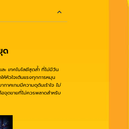
ยุด
และ
เทคโนโลยีสุดล้ำ
ที่ไม่มีวัน
ทำให้หัวใจเต้นแรงทุกการหมุน
ากาศเกมมีความดุดันเร้าใจ
ไม่
นคือจุดขายที่ไม่ควรพลาดสำหรับ