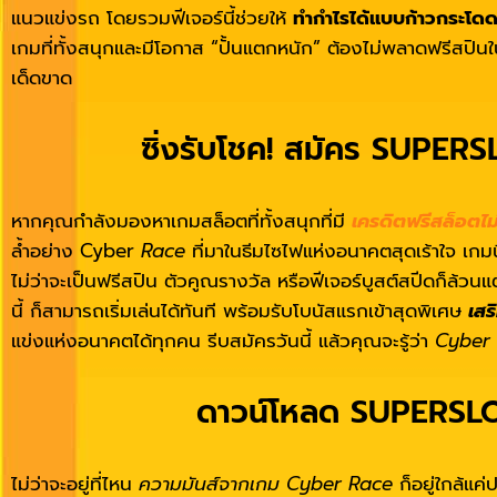
แนวแข่งรถ โดยรวมฟีเจอร์นี้ช่วยให้
ทำกำไรได้แบบก้าวกระโด
เกมที่ทั้งสนุกและมีโอกาส “ปั้นแตกหนัก” ต้องไม่พลาดฟรีสปิน
เด็ดขาด
ซิ่งรับโชค! สมัคร SUPER
หากคุณกำลังมองหาเกมสล็อตที่ทั้งสนุกที่มี
เครดิตฟรีสล็อตไม
ล้ำอย่าง Cyber
Race
ที่มาในธีมไซไฟแห่งอนาคตสุดเร้าใจ เกมนี้
ไม่ว่าจะเป็นฟรีสปิน ตัวคูณรางวัล หรือฟีเจอร์บูสต์สปีดก็ล้วน
นี้ ก็สามารถเริ่มเล่นได้ทันที พร้อมรับโบนัสแรกเข้าสุดพิเศษ
เสร
แข่งแห่งอนาคตได้ทุกคน รีบสมัครวันนี้ แล้วคุณจะรู้ว่า
Cyber
ดาวน์โหลด SUPERSLOT 
ไม่ว่าจะอยู่ที่ไหน
ความมันส์จากเกม Cyber Race
ก็อยู่ใกล้แค