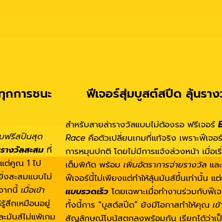
้นทุกการชนะ
ฟีเจอร์สุ่มบูสต์สปีด ลุ้นร
สำหรับสายล่ารางวัลแบบไม่ต้องรอ ฟรีเจอร์
บฟรีสปินสุด
Race
คือตัวเปลี่ยนเกมที่แท้จริง เพราะฟีเจอร์
ณรางวัลสะสม
ที่
การหมุนปกติ โดยไม่มีการแจ้งล่วงหน้า เมื่อเร
งแต่คูณ 1 ไป
เต็มพิกัด พร้อม
เพิ่มอัตราการจ่ายรางวัล
และเ
ยิ่งสะสมแบบไม่
ฟีเจอร์นี้ไม่เพียงแต่ทำให้ลุ้นมันส์ขึ้นเท่านั้น แ
จากนี้
เมื่อเข้า
แบบรวดเร็ว
โดยเฉพาะเมื่อทำงานร่วมกับฟีเจ
ู้สึกเหมือนอยู่
ทั้งนี้การ “บูสต์สปีด” ยังมีโอกาสทำให้คุณ
เข้
นและมันส์ไม่แพ้เกม
สัญลักษณ์โบนัสตกลงพร้อมกัน เรียกได้ว่าเป็นฟี