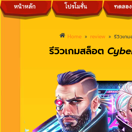
Home
review
รีวิวเก
»
»
รีวิวเกมสล็อต
Cybe