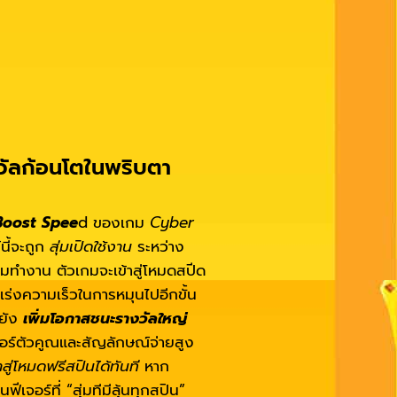
างวัลก้อนโตในพริบตา
Boost Spee
d ของเกม
Cyber
นี้จะถูก
สุ่มเปิดใช้งาน
ระหว่าง
ิ่มทำงาน ตัวเกมจะเข้าสู่โหมดสปีด
ร่งความเร็วในการหมุนไปอีกขั้น
ต่ยัง
เพิ่มโอกาสชนะรางวัลใหญ่
อร์ตัวคูณและสัญลักษณ์จ่ายสูง
าสู่โหมดฟรีสปินได้ทันที
หาก
เจอร์ที่ “สุ่มทีมีลุ้นทุกสปิน”