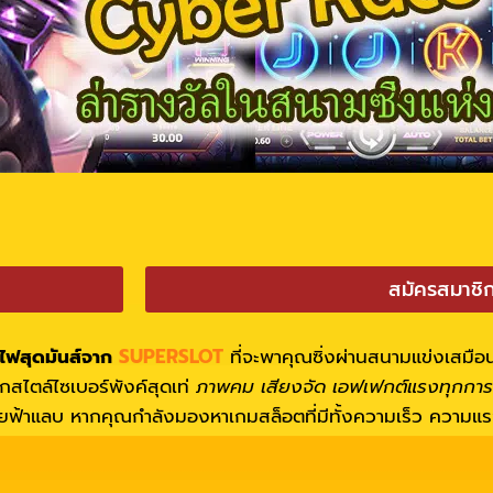
สมัครสมาชิ
ฟสุดมันส์จาก
SUPERSLOT
ที่จะพาคุณซิ่งผ่านสนามแข่งเสมื
สไตล์ไซเบอร์พังค์สุดเท่
ภาพคม เสียงจัด เอฟเฟกต์แรงทุกการ
ายฟ้าแลบ หากคุณกำลังมองหาเกมสล็อตที่มีทั้งความเร็ว ความแ