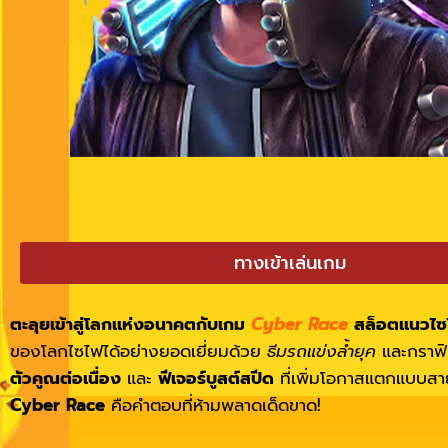
ทางเข้าเล่นเกม
ตะลุยเข้าสู่โลกแห่งอนาคตกับเกม
Cyber Race
สล็อตแนวไซไ
ของโลกไซไฟได้อย่างยอดเยี่ยมด้วย
ธีมรถแข่งล้ำยุค
และกราฟิก
ตัวคูณต่อเนื่อง
และ
ฟีเจอร์บูสต์สปีด
ที่เพิ่มโอกาสแตกแบบส
Cyber Race
คือคำตอบที่ห้ามพลาดเด็ดขาด!