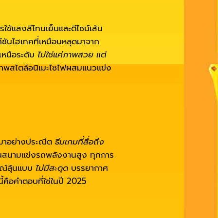
ใช้แสงสีโทนเย็นและดีไซน์เส้น
ชันไฮเทคที่เหมือนหลุดมาจาก
เหนือระดับ
ไม่ใช่แค่ภาพสวย แต่
บภาพสไตล์อนิเมะไซไฟผสมแนวแข่ง
มาอย่างประณีต
ธีมเกมที่สื่อถึง
่ในสนามแข่งรถพลังงานสูง ทุกการ
มณ์ลุ้นแบบ
ไม่มีสะดุด
บรรยากาศ
ี้คือคำตอบที่ใช่ในปี 2025