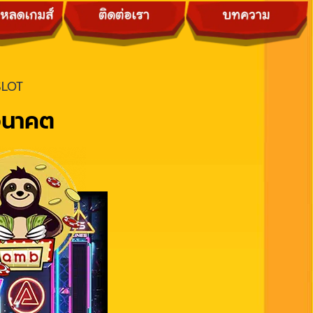
SLOT
งอนาคต