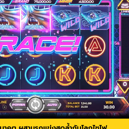
อนาคต ผสานรถแข่งสุดล้ำกับโลกไซไฟ