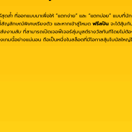
์สุดล้ำ
ที่ออกแบบมาเพื่อให้ “แตกง่าย” และ “แตกบ่อย” แบบที่นักป
งที่สัญลักษณ์พิเศษเรียงตัว และหากเข้าสู่โหมด
ฟรีสปิน
จะได้ลุ้นก
ลังงานลับ
ที่สามารถเปิดเจอฟีเจอร์สุ่มบูสต์รางวัลทันทีโดยไม่ต
เกมนี้อย่างแน่นอน ถือเป็นหนึ่งในสล็อตที่มีโอกาสลุ้นโบนัสใหญ่