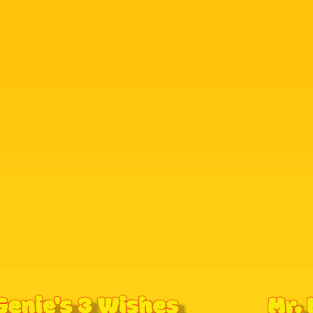
Genie's 3 Wishes
Mr.