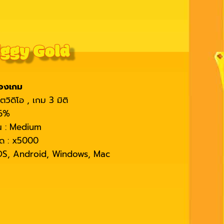
iggy Gold
ของเกม
วิดิโอ , เกม 3 มิติ
86%
น : Medium
ุด : x5000
 iOS, Android, Windows, Mac