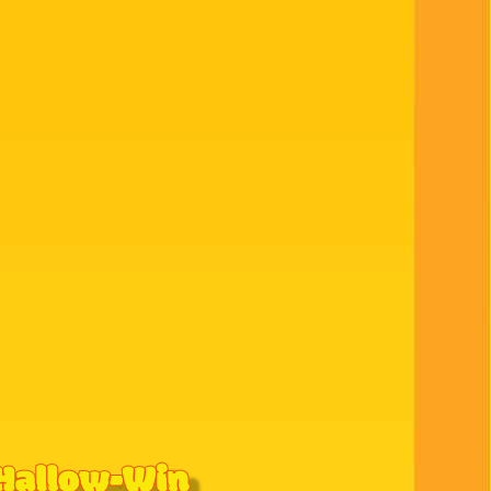
 Hallow-Win