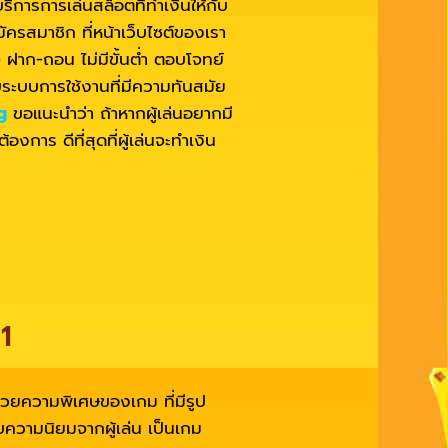
ิการการเล่นสล็อตที่ทำเงินให้กับ
ัครสมาชิก ที่หน้าเว็บไซต์ของเรา
จ ฝาก-ถอน ไม่มีขั้นต่ำ ตอบโจทย์
ับระบบการใช้งานที่มีความทันสมัย
g
ขอแนะนำว่า ถ้าหากผู้เล่นอยากมี
งการ ดีที่สุดที่ผู้เล่นจะทำเงิน
1
วยความพิเศษของเกม ที่มีรูป
้รับความนิยมจากผู้เล่น เป็นเกม