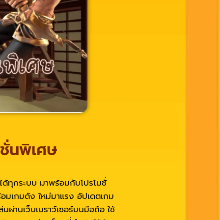
ั่นพิเศษ
ได้ทุกระบบ มาพร้อมกับโปรโมชั่
ร้อมเกมดัง ใหม่มาแรง อัปเดตเกม
นผ่านเว็บเบราว์เซอร์บนมือถือ ใช้