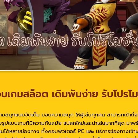
มเกมสล็อต เดิมพันง่าย รับโปรโมช
ามสนุกแบบจัดเต็ม มอบความสนุก ให้ผู้เล่นทุกคน สามารถเข้าถึง
ูปแบบเกมที่มีความทันสมัย แปลกใหม่และน่าเล่นมากที่สุด มาพ
านได้หลายช่องทาง ทั้งคอมพิวเตอร์ PC และ บริการช่องทางเข้าเล่