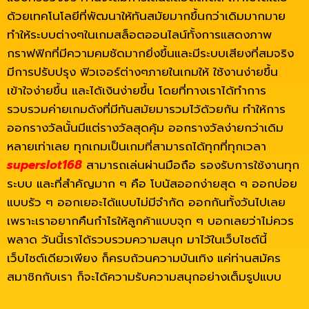
ด้วยเทคโนโลยีที่พัฒนาให้ทันสมัยมากขึ้นกว่าเดิมมากมาย
ทำให้ระบบต่างๆในเกมสล็อตออนไลน์ทั้งการแสดงภาพ
กราฟฟิกที่มีความคมชัดมากยิ่งขึ้นและมีระบบเสียงที่สมจริง
มีการปรับปรุง ฟิวเจอร์ต่างๆภายในเกมให้ ใช้งานง่ายขึ้น
เข้าใจง่ายขึ้น และได้เงินง่ายขึ้น โดยที่ทางเราได้ทำการ
รวบรวมค่ายเกมดังที่มีทันสมัยมารวมไว้ด้วยกัน ทำให้การ
ออกรางวัลนั้นมีแต่รางวัลสุดคุ้ม ออกรางวัลง่ายกว่าเดิม
หลายเท่าเลย ทุกเกมเป็นเกมที่สามารถได้ทุกที่ทุกเวลา
superslot168
สามารถเล่นผ่านมือถือ รองรับการใช้งานทุก
ระบบ และที่สำคัญมาก ๆ คือ โบนัสออกง่ายสุด ๆ ออกบ่อย
แบบรัว ๆ ออกเยอะได้แบบไม่มีจำกัด ออกกันทั้งวันไปเลย
เพราะเราอยากคืนกำไรให้ลูกค้าแบบจุก ๆ บอกเลยว่าไม่ควร
พลาด วันนี้เราได้รวบรวมความสนุก มาไว้ในเว็บไซต์นี้
เว็บไซต์เดียวเพียง ก็ครบถ้วนความบันเทิง แค่ท่านสมัคร
สมาชิกกับเรา ก็จะได้ความรับความสนุกอย่างเต็มรูปแบบ