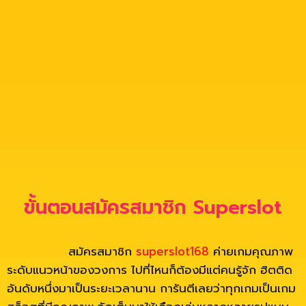
ขั้นตอนสมัครสมาชิก Superslot
สมัครสมาชิก
superslot168
ค่ายเกมคุณภาพ
ระดับแนวหน้าของวงการ ไปที่ไหนก็ต้องมีแต่คนรู้จัก ฮิตติด
อันดับหนึ่งมาเป็นระยะเวลานาน การันตีเลยว่าทุกเกมเป็นเกม