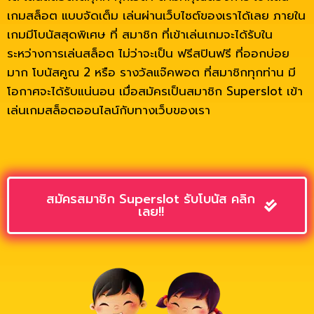
เกมสล็อต แบบจัดเต็ม เล่นผ่านเว็บไซต์ของเราได้เลย ภายใน
เกมมีโบนัสสุดพิเศษ ที่ สมาชิก ที่เข้าเล่นเกมจะได้รับใน
ระหว่างการเล่นสล็อต ไม่ว่าจะเป็น ฟรีสปินฟรี ที่ออกบ่อย
มาก โบนัสคูณ 2 หรือ รางวัลแจ๊คพอต ที่สมาชิกทุกท่าน มี
โอกาศจะได้รับแน่นอน เมื่อสมัครเป็นสมาชิก Superslot เข้า
เล่นเกมสล็อตออนไลน์กับทางเว็บของเรา
สมัครสมาชิก Superslot รับโบนัส คลิก
เลย!!