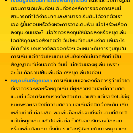
เรียนรู้ขั้นตอนการเดิมพันที่ถูกต้อง
เริ่มต้นด้วยการรู้ขั้น
ตอนการเดิมพันก่อน อันที่จริงหลักการของการเล่นนี้
สามารถทำได้ง่ายมากและสามารถเริ่มต้นได้จากตัวเรา
เอง รู้ขั้นตอนหรือจังหวะการวางเดิมพัน เมื่อไหร่จะเลือก
ลงทุนเงินเยอะ? เมื่อใรควรลงทุนให้น้อยลงหรือหยุดเล่น
โดยให้คุณลองสังเกตว่า วันไหนที่เกมเล่นง่าย เล่นอะไร
ก็ได้กำไร เงินรางวัลอออกรัวๆ จะเหมาะกับการทุ่มทุนใน
การเล่น แต่ถ้าวันไหนเกม เล่นยังไงก็ไม่บวกสักที เป็น
สัญญาณที่บ่งบอกว่า วันนี้ ไม่ใช่วันของผู้เล่น เพราะ
ฉะนั้น ก็อย่าไปฝืนเล่นต่อ ให้หยุดเล่นไปก่อน
หยุดเล่นให้ถูกเวลา
การเล่นแบบเจาะจงคือการรู้ว่าเมื่อใด
ที่เราควรจะพอหรือหยุดเล่น มีผู้หลายๆคนจะมีความคิด
แบบนี้ เมื่อได้รับเงินรางวัลก้อนโตมาแล้ว แต่เรายังไม่ใช่ผู้
ชนะเพราะเรายังมีความคิดว่า ขอเล่นอีกนิดนึงละกัน เสีย
เหลือเท่านี้ ค่อยเลิก พอเล่นก็จะเสียจนถึงจำนวนที่คิดไว้
แต่ไม่หยุดเล่น แล้วไปเล่นต่อทำให้ยอดเงินรางวัลหมด
หรือเหลือน้อยลง ดั่งนั้นเราต้องรู้จังหวะในการหยุด และ