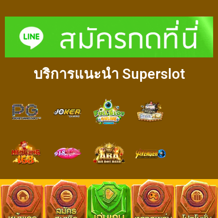
บริการแนะนำ Superslot