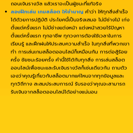
ถอนเงินรางวัล แล้วเราจะเป็นผู้ชนะที่แท้จริง
ลองฝึกเล่น เกมสล็อต ให้ชำนาญ
คำว่า ให้ทุกสิ่งสำเร็จ
ได้ด้วยการปฏิบัติ ประโยคนี้เป็นจริงเสมอ ไม่มีช่างไม้ เก่ง
ตั้งแต่ครั้งแรก ไม่มีช่างแต่งหน้า แต่งหน้าสวยไร้ปัญหา
ตั้งแต่ครั้งแรก ทุกอาชีพ ทุกวงการต้องใช้เวลาในการ
เรียนรู้ และฝึกฝนให้ประสบความสำเร็จ ในทุกสิ่งที่พวกเขา
ทำ การเล่นเกมสล็อตออนไลน์ก็เหมือนกัน การต่อสู้ร้อย
ครั้ง ชัยชนะร้อยครั้ง คำนี้ใช้ได้กับทุกสิ่ง การเล่นสล็อต
ออนไลน์เพื่อชนะและรับเงินรางวัลก็เช่นเดียวกัน ถามตัว
เองว่าคุณรู้เกี่ยวกับสล็อตมากแค่ไหนจากทุกข้อมูลและ
ทุกวิถีทาง สะสมประสบการณ์ รับรองว่าคุณจะสามารถ
รับเงินจากสล็อตออนไลน์ได้อย่างแน่นอน