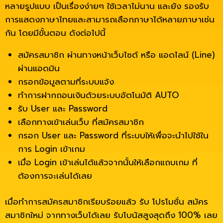
หลายรูปแบบ เป็นเรื่องง่ายๆ ใช้เวลาไม่นาน และยัง รองรับ
การแสดงภาษาไทยและสามารถเลือกภาษาได้หลายภาษาเช่น
กัน โดยมีขั้นตอน ดังต่อไปนี้
สมัครสมาชิก ผ่านทางหน้าเว็บไซต์ หรือ แอดไลน์ (Line)
ผ่านแอดมิน
กรอกข้อมูลตามที่ระบบแจ้ง
ทำการฝากถอนเงินด้วยระบบอัตโนมัติ AUTO
รับ User และ Password
เลือกทางเข้าเล่นเว็บ
ที่สมัครสมาชิก
กรอก User และ Password ที่ระบบให้เพื่อจะนำไปใช้ใน
การ Login เข้าเกม
เมื่อ Login เข้าเล่นได้แล้วจากนั้นให้เลือกแถบเกม ที่
ต้องการจะเล่นได้เลย
เมื่อทำการสมัครสมาชิกเรียบร้อยแล้ว รับ โปรโมชั่น สมัคร
สมาชิกใหม่ จากทางเว็บได้เลย รับโบนัสสูงสุดถึง 100% เลย