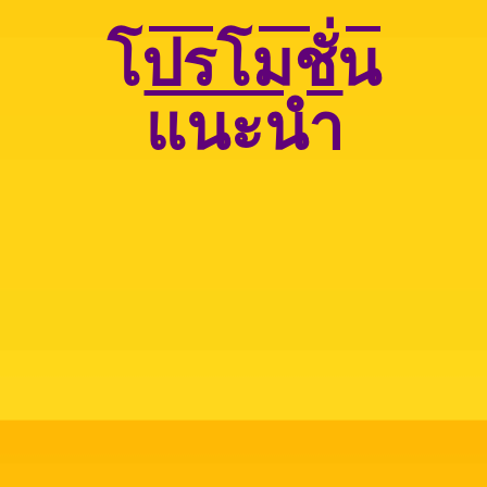
โปรโมชั่น
แนะนำ