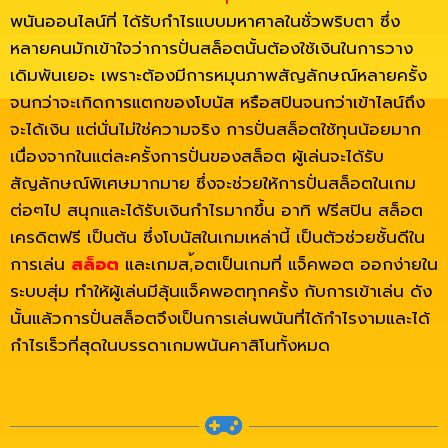
พนันออนไลน์ที่ ได้รับกำไรแบบมหาศาลในชั่วพริบตา ซึ่ง
หลายคนมักเข้าใจว่าการปั่นสล็อตนั้นต้องใช้เงินในการวาง
เดิมพันเยอะ เพราะต้องมีการหมุนภาพสัญลักษณ์หลายครั้ง
จนกว่าจะเกิดการแตกของโบนัส หรือสปินจนกว่าเข้าไลน์ถึง
จะได้เงิน แต่นั่นไม่ใช่ความจริง การปั่นสล็อตใช้ทุนน้อยมาก
เนื่องจากในแต่ละครั้งการปั่นของสล็อต ผู้เล่นจะได้รับ
สัญลักษณ์พิเศษมากมาย ซึ่งจะช่วยให้การปั่นสล็อตในเกม
ต่อๆไป สนุกและได้รับเงินกำไรมากขึ้น อาทิ ฟรีสปิน สล็อต
เครดิตฟรี เป็นต้น ซึ่งโบนัสในเกมเหล่านี้ เป็นตัวช่วยชั้นดีใน
การเล่น
สล็อต
และเกมส,้อตเป็นเกมที่ แจ็คพอต ออกง่ายใน
ระบบสุ่ม ทำให้ผู้เล่นมีลุ้นแจ็คพอตทุกครั้ง กับการเข้าเล่น ดัง
นั้นแล้วการปั่นสล็อตจึงเป็นการเล่นพนันที่ได้กำไรงามและได้
กำไรเร็วที่สุดในบรรดาเกมพนันคาสิโนทั้งหมด