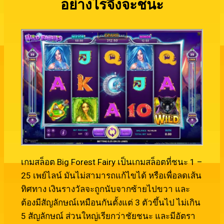
อย่างไรจึงจะชนะ
เกมสล็อต Big Forest Fairy เป็นเกมสล็อตที่ชนะ 1 –
25 เพย์ไลน์ มันไม่สามารถแก้ไขได้ หรือเพื่อลดเส้น
ทิศทาง เงินรางวัลจะถูกนับจากซ้ายไปขวา และ
ต้องมีสัญลักษณ์เหมือนกันตั้งแต่ 3 ตัวขึ้นไป ไม่เกิน
5 สัญลักษณ์ ส่วนใหญ่เรียกว่าชัยชนะ และมีอัตรา