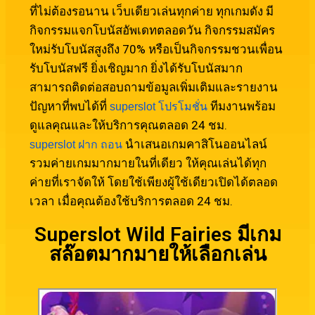
ที่ไม่ต้องรอนาน เว็บเดียวเล่นทุกค่าย ทุกเกมดัง มี
กิจกรรมแจกโบนัสอัพเดทตลอดวัน กิจกรรมสมัคร
ใหม่รับโบนัสสูงถึง 70% หรือเป็นกิจกรรมชวนเพื่อน
รับโบนัสฟรี ยิ่งเชิญมาก ยิ่งได้รับโบนัสมาก
สามารถติดต่อสอบถามข้อมูลเพิ่มเติมและรายงาน
ปัญหาที่พบได้ที่
ทีมงานพร้อม
superslot โปรโมชั่น
ดูแลคุณและให้บริการคุณตลอด 24 ชม.
นำเสนอเกมคาสิโนออนไลน์
superslot ฝาก ถอน
รวมค่ายเกมมากมายในที่เดียว ให้คุณเล่นได้ทุก
ค่ายที่เราจัดให้ โดยใช้เพียงผู้ใช้เดียวเปิดได้ตลอด
เวลา เมื่อคุณต้องใช้บริการตลอด 24 ชม.
Superslot Wild Fairies มีเกม
สล๊อตมากมายให้เลือกเล่น