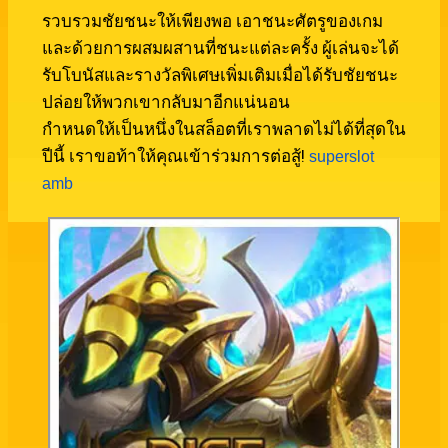
รวบรวมชัยชนะให้เพียงพอ เอาชนะศัตรูของเกม
และด้วยการผสมผสานที่ชนะแต่ละครั้ง ผู้เล่นจะได้
รับโบนัสและรางวัลพิเศษเพิ่มเติมเมื่อได้รับชัยชนะ
ปล่อยให้พวกเขากลับมาอีกแน่นอน
กำหนดให้เป็นหนึ่งในสล็อตที่เราพลาดไม่ได้ที่สุดใน
ปีนี้ เราขอท้าให้คุณเข้าร่วมการต่อสู้!
superslot
amb