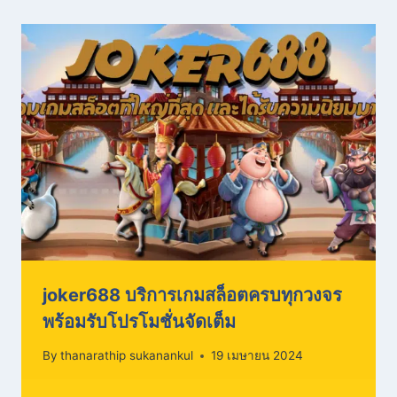
joker688 บริการเกมสล็อตครบทุกวงจร
พร้อมรับโปรโมชั่นจัดเต็ม
By
thanarathip sukanankul
19 เมษายน 2024