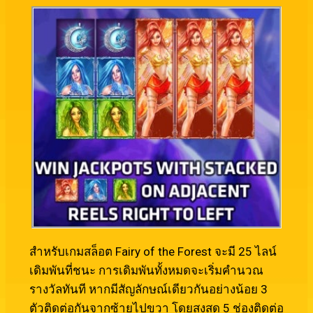
สำหรับเกมสล็อต Fairy of the Forest จะมี 25 ไลน์
เดิมพันที่ชนะ การเดิมพันทั้งหมดจะเริ่มคำนวณ
รางวัลทันที หากมีสัญลักษณ์เดียวกันอย่างน้อย 3
ตัวติดต่อกันจากซ้ายไปขวา โดยสูงสุด 5 ช่องติดต่อ