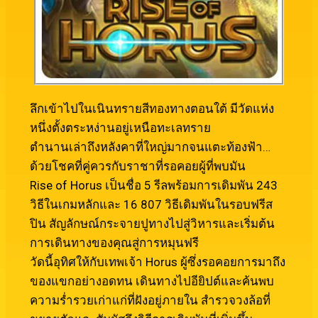
ลึกเข้าไปในเนินทรายสีทองทางตอนใต้ มีวัดแห่ง
หนึ่งตั้งตระหง่านอยู่เหนือทะเลทราย
ตำนานเล่าถึงหลังคาที่ใหญ่มากจนแตะท้องฟ้า…
ด้วยโชคที่คู่ควรกับราชาที่รอคอยผู้ที่พบมัน
Rise of Horus เป็นชื่อ 5 รีลพร้อมการเดิมพัน 243
วิธีในเกมหลักและ 16 807 วิธีเดิมพันในรอบฟรีส
ปิน สัญลักษณ์กระจายปูทางไปสู่วิหารและเริ่มต้น
การเดินทางของคุณสู่การหมุนฟรี
วัดนี้อุทิศให้กับเทพเจ้า Horus ผู้ซึ่งรอคอยการมาถึง
ของแขกอย่างอดทน เดินทางไปอียิปต์และค้นพบ
ความร่ำรวยเก่าแก่ที่ฝังอยู่ภายใน สำรวจวงล้อที่