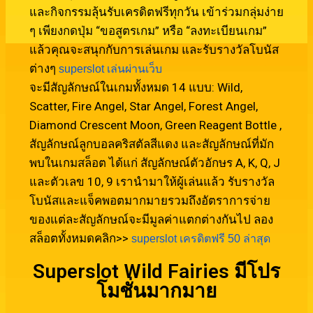
และกิจกรรมลุ้นรับเครดิตฟรีทุกวัน เข้าร่วมกลุ่มง่าย
ๆ เพียงกดปุ่ม “ขอสูตรเกม” หรือ “ลงทะเบียนเกม”
แล้วคุณจะสนุกกับการเล่นเกม และรับรางวัลโบนัส
ต่างๆ
superslot เล่นผ่านเว็บ
จะมีสัญลักษณ์ในเกมทั้งหมด 14 แบบ: Wild,
Scatter, Fire Angel, Star Angel, Forest Angel,
Diamond Crescent Moon, Green Reagent Bottle ,
สัญลักษณ์ลูกบอลคริสตัลสีแดง และสัญลักษณ์ที่มัก
พบในเกมสล็อต ได้แก่ สัญลักษณ์ตัวอักษร A, K, Q, J
และตัวเลข 10, 9 เรานำมาให้ผู้เล่นแล้ว รับรางวัล
โบนัสและแจ็คพอตมากมายรวมถึงอัตราการจ่าย
ของแต่ละสัญลักษณ์จะมีมูลค่าแตกต่างกันไป ลอง
สล็อตทั้งหมดคลิก>>
superslot เครดิตฟรี 50 ล่าสุด
Superslot Wild Fairies มีโปร
โมชั่นมากมาย