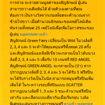
การจ่าย จะจ่ายตามมูลค่าของสัญลักษณ์ ผู้เล่น
สามารถวางเดิมพันได้ ด้วยตัวเองตามที่คุณ
ต้องการ เงินรางวัลจากเกมสล็อตจะคำนวณจาก
ซ้ายไปขวา เมื่อคำนวณลักษณะของเพย์ไลน์เดิม
พันรวมทั้งหมด 25 เพย์ไลน์เพื่อเพิ่มโอกาสชนะของ
ผู้เล่น
superslotทางเข้า
สัญลักษณ์ Green Fairy เปลี่ยนเป็น Wild ในวงล้อที่
2, 3, 4 และ 5 จะทำให้คุณหมุนฟรีทั้งหมด 20 ครั้ง
และสัญลักษณ์แองเจิลสีเขียวจะกลายเป็นไวด์บนวง
ล้อที่ 2, 3, 4 และ 5 เพื่อรับ 10 เกมฟรี RED ANGEL
สัญลักษณ์ GREEN ANGEL จะกลายเป็น (ป่า) หาก
ปรากฏบนวงล้อที่ 2, 3, 4 และ 5 จะได้รับ 5 ฟรีสปิน
จะได้รับรางวัลเป็นโบนัส สามารถหมุนฟรีสปินเพิ่ม
เติมได้ ในระหว่างรอบที่สปินแบบ SCATTER
ปรากฏบนวงล้อที่ 1, 3 และ 5 ชนะจำนวนฟรีสปิน
เท่ากัน และเลือกแบบเดียวกันเมื่อเริ่มรอบ วงล้อ
พิเศษจะเล่นระหว่างการหมุนฟรี
ทางเข้า superslot