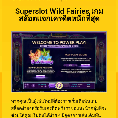
Superslot Wild Fairies เกม
สล๊อตแจกเครดิตหนักที่สุด
หากคุณเป็นผู้เล่นใหม่ที่ต้องการเริ่มเดิมพันเกม
สล็อตง่ายๆหรือรับเครดิตฟรี เราขอแนะนำกลุ่มที่จะ
ช่วยให้คุณเริ่มต้นได้ง่าย ๆ มีสูตรการเล่นเดิมพัน