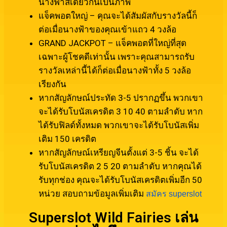
นางฟ้าสีเดียวกันเป็นภาพ
แจ็คพอตใหญ่ – คุณจะได้สัมผัสกับรางวัลนี้ก็
ต่อเมื่อนางฟ้าของคุณเข้าแถว 4 วงล้อ
GRAND JACKPOT – แจ็คพอตที่ใหญ่ที่สุด
เฉพาะผู้โชคดีเท่านั้น เพราะคุณสามารถรับ
รางวัลเหล่านี้ได้ก็ต่อเมื่อนางฟ้าทั้ง 5 วงล้อ
เรียงกัน
หากสัญลักษณ์ประทัด 3-5 ปรากฏขึ้น พวกเขา
จะได้รับโบนัสเครดิต 3 10 40 ตามลำดับ หาก
ได้รับฟิลด์ทั้งหมด พวกเขาจะได้รับโบนัสเพิ่ม
เติม 150 เครดิต
หากสัญลักษณ์เหรียญจีนตั้งแต่ 3-5 ชิ้น จะได้
รับโบนัสเครดิต 2 5 20 ตามลำดับ หากคุณได้
รับทุกช่อง คุณจะได้รับโบนัสเครดิตเพิ่มอีก 50
หน่วย สอบถามข้อมูลเพิ่มเติม
สมัคร superslot
Superslot Wild Fairies เล่น