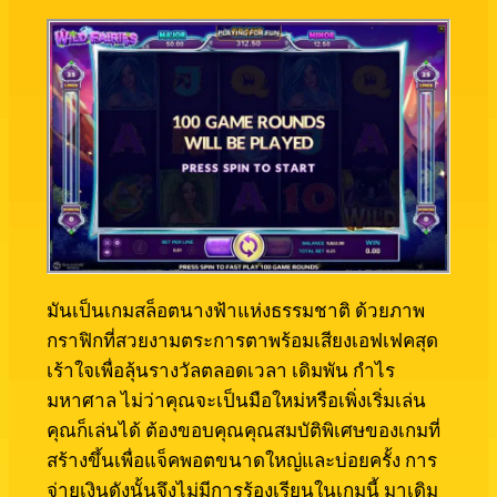
มันเป็นเกมสล็อตนางฟ้าแห่งธรรมชาติ ด้วยภาพ
กราฟิกที่สวยงามตระการตาพร้อมเสียงเอฟเฟคสุด
เร้าใจเพื่อลุ้นรางวัลตลอดเวลา เดิมพัน กำไร
มหาศาล ไม่ว่าคุณจะเป็นมือใหม่หรือเพิ่งเริ่มเล่น
คุณก็เล่นได้ ต้องขอบคุณคุณสมบัติพิเศษของเกมที่
สร้างขึ้นเพื่อแจ็คพอตขนาดใหญ่และบ่อยครั้ง การ
จ่ายเงินดังนั้นจึงไม่มีการร้องเรียนในเกมนี้ มาเดิม