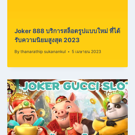
Joker 888 บริการสล็อตรูปแบบใหม่ ที่ได้
รับความนิยมสูงสุด 2023
By
thanarathip sukanankul
5 เมษายน 2023