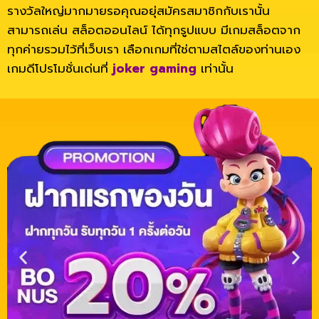
รางวัลใหญ่มากมายรอคุณอยุ่สมัครสมาชิกกับเรานั้น
สามารถเล่น สล็อตออนไลน์ ได้ทุกรูปแบบ มีเกมสล็อตจาก
ทุกค่ายรวมไว้ที่เว็บเรา เลือกเกมที่ใช่ตามสไตล์ของท่านเอง
เกมดีโปรโมชั่นเด่นที่
joker gaming
เท่านั้น