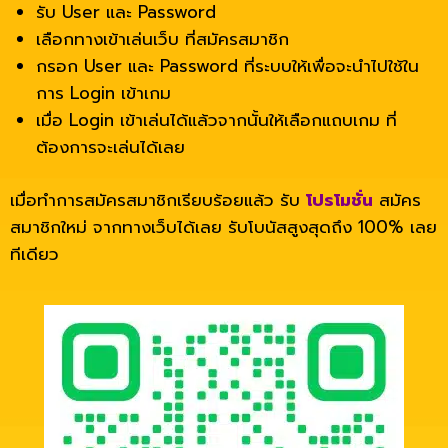
รับ User และ Password
เลือกทางเข้าเล่นเว็บ
ที่สมัครสมาชิก
กรอก User และ Password ที่ระบบให้เพื่อจะนำไปใช้ใน
การ Login เข้าเกม
เมื่อ Login เข้าเล่นได้แล้วจากนั้นให้เลือกแถบเกม ที่
ต้องการจะเล่นได้เลย
เมื่อทำการสมัครสมาชิกเรียบร้อยแล้ว รับ
โปรโมชั่น
สมัคร
สมาชิกใหม่ จากทางเว็บได้เลย รับโบนัสสูงสุดถึง 100% เลย
ทีเดียว