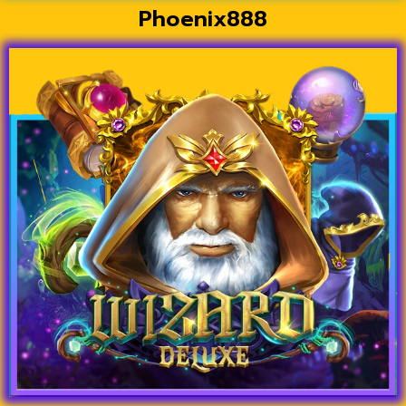
Phoenix888