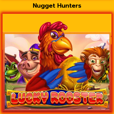
Nugget Hunters