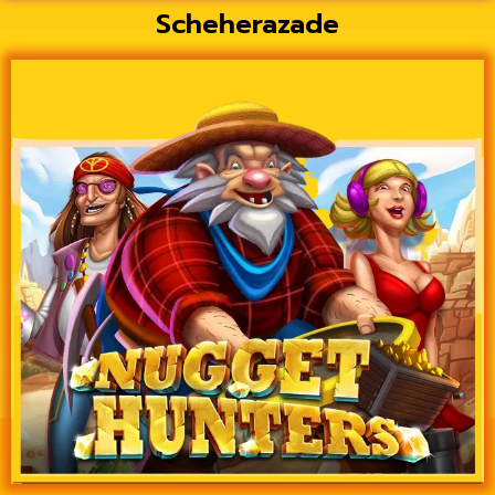
Scheherazade