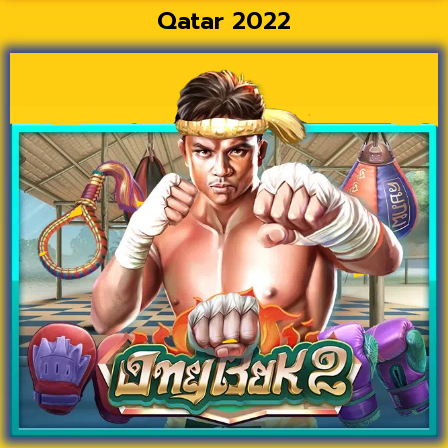
Qatar 2022