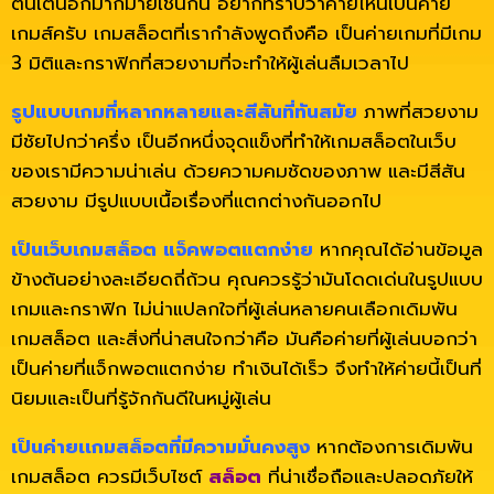
ตื่นเต้นอีกมากมายเช่นกัน อยากทราบว่าค่ายไหนเป็นค่าย
เกมส์ครับ เกมสล็อตที่เรากำลังพูดถึงคือ เป็นค่ายเกมที่มีเกม
3 มิติและกราฟิกที่สวยงามที่จะทำให้ผู้เล่นลืมเวลาไป
รูปแบบเกมที่หลากหลายและสีสันที่ทันสมัย
ภาพที่สวยงาม
มีชัยไปกว่าครึ่ง เป็นอีกหนึ่งจุดแข็งที่ทำให้เกมสล็อตในเว็บ
ของเรามีความน่าเล่น ด้วยความคมชัดของภาพ และมีสีสัน
สวยงาม มีรูปแบบเนื้อเรื่องที่แตกต่างกันออกไป
เป็นเว็บเกมสล็อต แจ็คพอตแตกง่าย
หากคุณได้อ่านข้อมูล
ข้างต้นอย่างละเอียดถี่ถ้วน คุณควรรู้ว่ามันโดดเด่นในรูปแบบ
เกมและกราฟิก ไม่น่าแปลกใจที่ผู้เล่นหลายคนเลือกเดิมพัน
เกมสล็อต และสิ่งที่น่าสนใจกว่าคือ มันคือค่ายที่ผู้เล่นบอกว่า
เป็นค่ายที่แจ็กพอตแตกง่าย ทำเงินได้เร็ว จึงทำให้ค่ายนี้เป็นที่
นิยมและเป็นที่รู้จักกันดีในหมู่ผู้เล่น
เป็นค่ายเเกมสล็อตที่มีความมั่นคงสูง
หากต้องการเดิมพัน
เกมสล็อต ควรมีเว็บไซต์
สล็อต
ที่น่าเชื่อถือและปลอดภัยให้