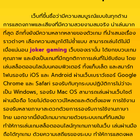
เว็บที่ขึ้นชื่อว่ามีความสมบูรณ์แบบในทุกด้าน
การแสดงภาพและเสียงที่มีความสวยงามสมจริง น่าเล่นมาก
ที่สุด อีกทั้งยังมีความหลากหลายของตัวเกม ที่นำเสนอเรื่อง
ราวต่างๆ เลือกความสนุกได้ไม่ซ้ำแบบ สามารถเล่นได้ไม่มี
เบื่อแน่นอน
joker gaming
เว็บของเรานั้น ได้ยกขบวนเกม
คุณภาพ และยังเป็นเกมที่มีกฎกติกาการเล่นที่ไม่ซับซ้อน โดย
เล่นสล็อตออนไลน์บนคอมพิวเตอร์ ทั้งแท็บเล็ต และสมาร์ท
โฟนรองรับ iOS และ Android ผ่านเว็บเบราว์เซอร์ Google
Chrome และ Safari รองรับกับทุกระบบปฏิบัติการไม่ว่าจะ
เป็น Windows, รองรับ Mac OS สามารถเล่นผ่านเว็บไซต์
ผ่านมือถือ โดยไม่ต้องดาวน์โหลดและติดตั้งแอพ การใช้งาน
รองรับหลายภาษาสะดวกด้วยการรองรับการใช้งานภาษา
ไทย นอกจากนี้ยังมีเกมมากมายด้วยระบบเกมที่ทันสมัย
ทำให้การเล่นเกมสล็อตออนไลน์ทุกเกมภายในเว็บ เล่นผ่านมือ
ถือได้ทุกเกม ด้วยความเสถียรของระบบ ทำให้การแสดงผล