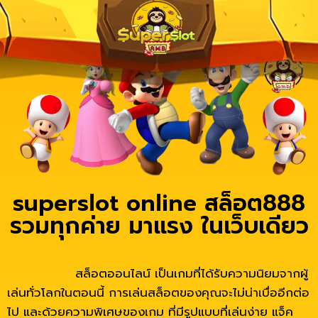
superslot online สล็อต888
รวมทุกค่าย มาแรง ในเว็บเดียว
สล็อตออนไลน์ เป็นเกมที่ได้รับความนิยมจากผู้
เล่นทั่วโลกในตอนนี้ การเล่นสล็อตของคุณจะไม่น่าเบื่ออีกต่อ
ไป และด้วยความพิเศษของเกม ที่มีรูปแบบที่เล่นง่าย แจ็ค