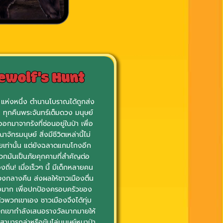
ewolf's Hunt
unt เป็นวิดีโอสล็อต 6 รีล (4
ๆ แห่งหนึ่ง ตำนานโบราณได้ถูกส่ง
1 และ 6, 5 แถวในวงล้อ 2, 3,
: ทุกคืนพระจันทร์เต็มดวง มนุษย์
ร้อมฟีเจอร์โบนัสพร้อมจำนวน
อกมาจากรังที่ซ่อนอยู่ในป่า เพื่อ
มขึ้น สัญลักษณ์กระจาย 4 อันขึ้น
าจักรมนุษย์ สิ่งมีชีวิตเหล่านี้ไม่
วงล้อจะทำให้เกิดฟีเจอร์โบนัส!
ายเท่านั้น แต่ยังฉลาดแกมโกงอีก
มกับพระจันทร์เต็มดวงในช่วง
วกมันเป็นภัยคุกคามที่สำคัญต่อ
ถิ่น! เมื่อเร็วๆ นี้ มีเด็กหลายคน
ัส จะเพิ่มตัวคูณการชนะ ทำให้
วงกลางคืน ส่งผลให้ชาวเมืองตื่น
สูงถึง 10,000 เท่า! เกมสล็อต
งมาก เพื่อปกป้องครอบครัวของ
าย ฝากถอน ไม่มี ขั้นต่ำ
วพวกเขาเอง ชาวเมืองจึงได้ทุ่ม
วกเขากำลังเสนอรางวัลมากมายให้
เกมสล็อต Werewolf's Hunt
่สามารถล่าหรือขับไล่มนุษย์หมาป่า