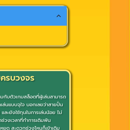
บบครบวงจร
มกับตัวเกมสล็อตที่ผู้เล่นสามารถ
าเล่นแบบจุใจ บอกเลยว่าสายปั่น
และยังใช้ทุนในการเล่นน้อย ไม่
ช่วงเวลาที่ทำการเดิมพัน
นหยุด สะดวกช่วงไหนก็เข้าเดิม