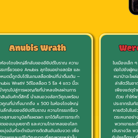
Anubis Wrath
Wer
Anubis Wrath เป็นวิดีโอสล็อต 5 รีล 4
Werewolf's H
นห้องโถงใหญ่ลึกลับของอียิปต์โบราณ ความ
ในเมืองเล็ก 
วที่มี Multiplier Reel พร้อมตัวคูณสูงสุด
แถวในวงล้อ 
รธเกรี้ยวของ Anubis ลุกโชนอย่างสดใส และ
ต่อไปยังผู้คน
x500 กระตุ้นการหมุนฟรี 15 ครั้งโดย
4 และ 5) พ
้งหมดนี้ถูกจับได้ในเกมสล็อตใหม่ที่น่าตื่นเต้น –
หมาป่าจะโผล่อ
บรวมสัญลักษณ์ Scatter 3 อัน! นอกจาก
รางวัลที่เพิ่
ubis Wrath! วิดีโอสล็อต 5 รีล 4 แถว นี้จะ
ล่าสัตว์ในอาณ
้ สัญลักษณ์อนูบิสที่ปรากฏแบบสุ่มจะเปิดใช้
ไปที่ปรากฏบน
นำคุณไปสู่การผจญภัยที่น่าหลงใหลผ่านการ
เพียงแต่ดุร้
านตัวคูณในวงล้อตัวคูณ! หมุนวงล้อแห่ง
ดสินอันศักดิ์สิทธิ์ นำเสนอวงล้อทวีคูณพร้อม
การชนะพร้อ
ด้วย ทำให้พ
ัวคูณที่น่าทึ่งมากถึง x 500 ในห้องโถงใหญ่
ประชากรในท้อง
Anubis Wrath และดื่มด่ำไปกับมรดกอัน
ฟีเจอร์โบน
ันลึกลับของอียิปต์โบราณ ความโกรธเกรี้ยว
หายตัวไปในช่
ักดิ์สิทธิ์ของอียิปต์โบราณทันที! เกมสล็อต
รางวัลใหญ่
งสุสานอานูบิสก็แผดเผา เขาได้เห็นการกระทำ
ตระหนกอย่า
ออนไลน์ ได้เงินจริง168
แตกง่
ผิดของมนุษยชาติ และความโกลาหลของโลก
พวกเขาและตั
ยมุ่งมั่นที่จะดำเนินการตัดสินอันเข้มงวด เพื่อ
เงินรางวัล พ
เข้าเล่นเกมสล็อต Anubis Wrath
เข้าเล่น
เปิดเผยและแก้ไขวิญญาณที่สูญหายเหล่านั้น
กับใครก็ตาม ที