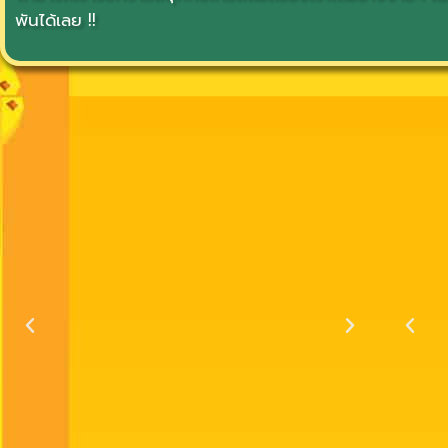
พันได้เลย !!