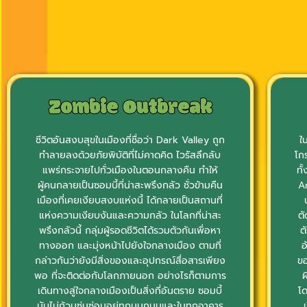
Zombie Outbreak
Zombie Outbreak เป็นวิดีโอสล็อตแบบ 5 วง
ล้อ (4 แถวในวงล้อที่ 1, 3 และ 5, 5 แถวในวง
ชีวิตอันสงบสุขในเมืองที่ชื่อว่า Dark Valley ถูก
ใ
แถ
ล้อที่ 2 และ 4) ที่มีสัญลักษณ์เสริมแบบขยาย
ทำลายลงด้วยภัยพิบัติที่ไม่คาดคิด ไวรัสลึกลับ
โก
พร้อมตัวคูณสะสม 3 ตัว เมื่อผู้เล่นชนะ พวกเขา
แพร่กระจายไปทั่วเมืองในตอนกลางคืน ทำให้
ทั
รว
สามารถรวบรวมตัวคูณจากสัญลักษณ์ขยายไวด์
ผู้คนกลายเป็นซอมบี้ที่น่าสะพรึงกลัว ชั่วข้ามคืน
An
นี
นอกจากนี้ สัญลักษณ์กระจาย 3 อันที่ปรากฏบน
เมืองที่เคยเงียบสงบแห่งนี้ ได้กลายเป็นสถานที่
วงล้อสามารถกระตุ้นการหมุนฟรี 15 ครั้ง! ขอ
ง
แห่งความเงียบงันและความกลัว ในโลกที่น่าสะ
ตั
เชิญคุณร่วมเดินทางที่น่าตื่นเต้นนี้ ที่ซึ่งความตื่น
พรึงกลัวนี้ กลุ่มผู้รอดชีวิตได้รวมตัวกันเพื่อหา
ต
เต้นและรางวัลมาคู่กัน เตรียมพร้อมที่จะดื่มด่ำไป
ทางออก และมุ่งหน้าไปยังใจกลางเมือง ตามที่
อ
ศ
กับประสบการณ์การเล่นเกม ที่จะทำให้คุณกลับมา
กล่าวกันว่ายังมีสิ่งของและอุปกรณ์สื่อสารเพียง
ขอ
เล่นอีก!
พอ ที่จะติดต่อกับโลกภายนอก อย่างไรก็ตามการ
เดินทางสู่ใจกลางเมืองเป็นสิ่งที่อันตราย ซอมบี้
โด
นับไม่ถ้วนซุ่มซ่อนอยู่ทุกมุมถนนและในทุกอาคาร