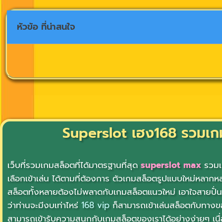
หัวข้อ ที่น่าสนใจ
Superslot เฮง168 รวมเกม
เว็บที่รวมเกมสล็อตที่ได้มาตรฐานที่สุด
superslot max
รวมเ
เลือกเข้าเล่น ได้ตามที่ต้องการ ตัวเกมสล็อตรูปแบบใหม่หลา
สล็อตทั้งหลายต้องไม่พลาดกับเกมสล็อตแนวใหม่ เอาใจสายปั่นท
ว่าท่านจะมีงบเท่าไหร่
168 vip
ก็สามารถเข้าเล่นสล็อตกับทางข
สามารถเข้ารับความสนุกกับเกมสล็อตของเราได้อย่างง่ายๆ เน