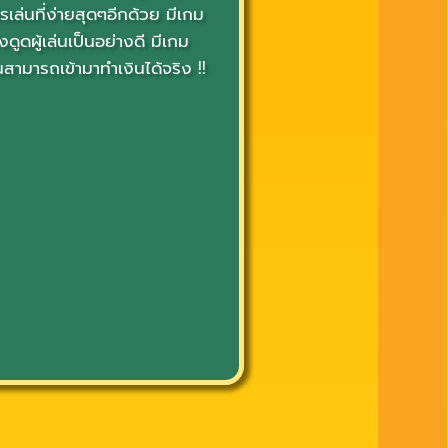
รเล่นที่ง่ายสุดๆอีกด้วย มีเกม
ูดผู้เล่นเป็นอย่างดี มีเกม
นสามารถเข้ามาทำเงินได้จริง !!