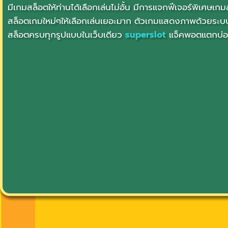
มีเกมสล็อตให้ท่านได้เลือกเล่นไม่อั้น มีการแจกฟีเจอร์พิเศ
สล็อตเกมใหม่ๆให้เลือกเล่นเยอะมาก ตัวเกมแสดงภาพด้วยระบบ 3D
สล็อตครบทุกรูปแบบในเว็บเดียว
superslot
แจ็คพอตแตกบ่อยให