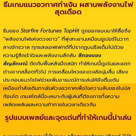
ธีมเกมแนวอวกาศทำเงิน ผสานพลังงานไฟ
สุดเดือด
ธีมของ
Starfire Fortunes TopHit
ถูกออกแบบมาให้สื่อถึง
“พลังงานไฟแห่งดวงดาว” ที่พุ่งทะยานเหมือนซูเปอร์โนวาก
ลางจักรวาล ทุกแสงเอฟเฟกต์ที่ปรากฏบนรีลเต็มไปด้วย
ความรู้สึกเร้าใจและพลังงานลึกลับ
สีทองของ
สัญลักษณ์
ตัดกับพื้นหลังมืดสนิท ทำให้เกมนี้ดูเด่นและแตก
ต่างจากสล็อตทั่วไป การเคลื่อนไหวของวงล้อนุ่มลื่น เสียง
ประกอบแนวไซไฟช่วยเพิ่มอารมณ์การเล่นให้ยิ่งตื่นเต้น
เหมือนกำลังเดินทางในห้วงอวกาศเพื่อไขความลับของโบนัส
ก้อนโต เกมสไตล์นี้จะเหมาะกับผู้เล่นที่ต้องการทั้งความ
เพลิดเพลินและความท้าทายในเวลาเดียวกัน
รูปแบบเพลย์และจุดเด่นที่ทำให้เกมนี้น่าเล่น