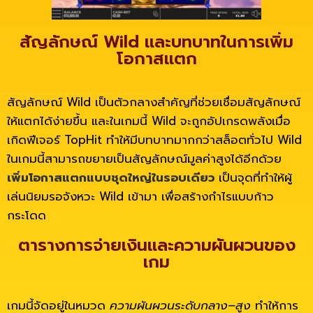
สัญลักษณ์ Wild และบทบาทในการเพิ่ม
โอกาสแตก
สัญลักษณ์ Wild เป็นตัวกลางสำคัญที่ช่วยเชื่อมสัญลักษณ์
ให้แตกได้ง่ายขึ้น และในเกมนี้ Wild จะถูกอัปเกรดพลังเมื่อ
เกิดฟีเจอร์ TopHit ทำให้มีบทบาทมากกว่าสล็อตทั่วไป Wild
ในเกมนี้สามารถขยายเป็นสัญลักษณ์มูลค่าสูงได้อีกด้วย
เพิ่มโอกาสแตกแบบชุดใหญ่ในรอบเดียว
เป็นจุดที่ทำให้ผู้
เล่นนิยมรอจังหวะ Wild เข้ามา เพื่อสร้างกำไรแบบก้าว
กระโดด
ตารางการจ่ายเงินและความผันผวนของ
เกม
เกมนี้จัดอยู่ในหมวด
ความผันผวนระดับกลาง–สูง
ทำให้การ