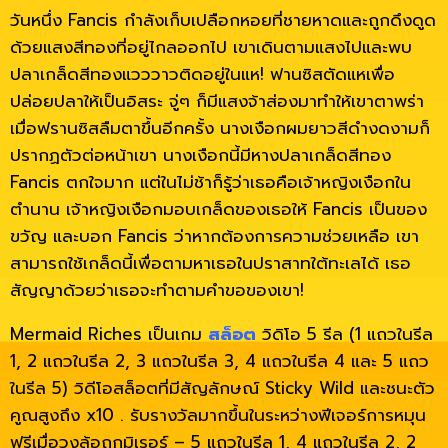
วันหนึ่ง Fancis กำลังเก็บเปลือกหอยที่ชายหาดและถูกดึงดูด
ด้วยแสงสีทองที่อยู่ไกลออกไป เขาเดินตามแสงไปและพบ
ปลาเกล็ดสีทองแวววาวติดอยู่ในแห! ฟานซิสตัดแหเพื่อ
ปล่อยปลาให้เป็นอิสระ จู่ๆ ก็มีแสงจ้าส่องมาทำให้เขาตาพร่า
เมื่อฟรานซิสลืมตาขึ้นอีกครั้ง นางเงือกผมยาวสีดำงดงามก็
ปรากฏตัวต่อหน้าเขา นางเงือกนี้มีหางปลาเกล็ดสีทอง
Fancis ตกใจมาก แต่ในไม่ช้าก็รู้ว่าเธอคือเจ้าหญิงเงือกใน
ตำนาน เจ้าหญิงเงือกมอบเกล็ดของเธอให้ Fancis เป็นของ
ขวัญ และบอก Fancis ว่าหากต้องการความช่วยเหลือ เขา
สามารถใช้เกล็ดนี้เพื่อตามหาเธอในปราสาทใต้ทะเลได้ เธอ
สัญญาด้วยว่าเธอจะทำตามคำขอของเขา!
Mermaid Riches เป็นเกม
สล็อต
วิดิโอ 5 รีล (1 แถวในรีล
1, 2 แถวในรีล 2, 3 แถวในรีล 3, 4 แถวในรีล 4 และ 5 แถว
ในรีล 5) วิดีโอสล็อตที่มีสัญลักษณ์ Sticky Wild และชนะตัว
คูณสูงถึง x10 . รับรางวัลมากขึ้นในระหว่างฟีเจอร์การหมุน
ฟรีเมื่อวงล้อถูกมิเรอร์ – 5 แถวในรีล 1, 4 แถวในรีล 2, 2