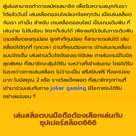
ผู้เล่นสามารถทำการสมัครสมาชิก เพื่อรับความสนุกกับเรา
ได้แล้ววันนี้ เล่นสล็อตออนไลน์แจกโชคทุกวัน เมื่อเล่นสล็อต
กับเรา เท่านั้น สำหรับ เกมสล็อตออนไลน์ เป็นเกมเดิมพัน ที่
เล่นง่าย ไม่ซับซ้อน ใครๆก็เล่นได้ เพียงแค่มีเงินในการเดิมพัน
เกมสล็อตลงทุนน้อย ลูกค้าที่ทุนน้อย ก็สามารถเล่นได้ เล่น
สล็อตได้ทุกที่ ทุกเวลา ตามที่คุณต้องการ เข้าเล่นเกมสล็อต
แบบจัดเต็ม เล่นผ่านเว็บไซต์ของเราได้เลย ภายในเกมมีโบนัส
สุดพิเศษ ที่สมาชิกจะลุ้นได้รับ ระหว่างที่เข้าเล่นเกม โดยได้รับ
ในระหว่างการเล่นสล็อต ไม่ว่าจะเป็น ฟรีสปินฟรี ที่ออกบ่อย
มาก โบนัสคูณ 2 หรือ รางวัลแจ๊คพอต ที่สมาชิกทุกท่านที่
เข้ามาร่วมเล่นกับทาง
joker gaming
มีโอกาศจะได้รับ
อย่างแน่นอน !!
เล่นสล็อตบนมือถือต้องเลือกเล่นกับ
ซุปเปอร์สล็อต666