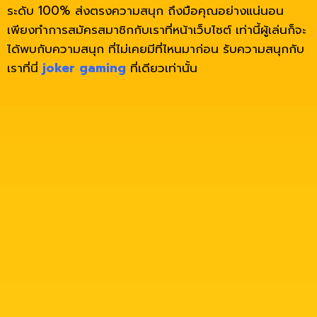
ระดับ 100% ส่งตรงความสนุก ถึงมือคุณอย่างแน่นอน
เพียงทำการสมัครสมาชิกกับเราที่หน้าเว็บไซต์ เท่านี้ผู้เล่นก็จะ
ได้พบกับความสนุก ที่ไม่เคยมีที่ไหนมาก่อน รับความสนุกกับ
เราที่นี่
joker gaming
ที่เดียวเท่านั้น