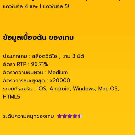
แถวในรีล 4 และ 1 แถวในรีล 5!
ข้อมูลเบื้องต้น ของเกม
ประเภทเกม : สล็อตวิดิโอ , เกม 3 มิติ
อัตรา RTP : 96.71%
อัตราความผันผวน : Medium
อัตราการชนะสูงสุด : x20000
ระบบที่รองรับ : iOS, Android, Windows, Mac OS,
HTML5
ระดับความสนุกของเกม




