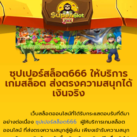
ซุปเปอร์สล็อต666 ให้บริการ
เกมสล็อต ส่งตรงความสนุกได้
เงินจริง
เว็บสล็อตออนไลน์ที่ได้รับกระแสตอบรับที่ดีมา
อย่างต่อเนื่อง
ซุปเปอร์สล็อต666
ผู้ให้บริการเกมสล็อต
ออนไลน์ ที่ส่งตรงความสนุกสู่ผู้เล่น เพียงเข้ารับความสนุก