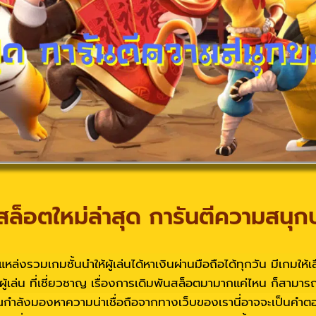
สล็อตใหม่ล่าสุด การันตีความสนุก
หล่งรวมเกมชั้นนำให้ผู้เล่นได้หาเงินผ่านมือถือได้ทุกวัน มีเกมให้
 หรือผู้เล่น ที่เชี่ยวชาญ เรื่องการเดิมพันสล็อตมามากแค่ไหน ก็สาม
ำลังมองหาความน่าเชื่อถือจากทางเว็บของเรานี่อาจจะเป็นคำตอบ