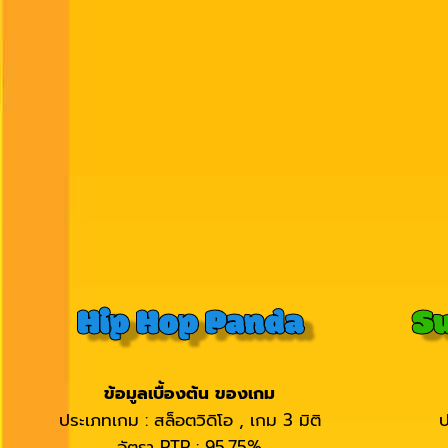
Hip Hop Panda
S
ข้อมูลเบื้องต้น ของเกม
ประเภทเกม : สล็อตวิดิโอ , เกม 3 มิติ
ป
อัตรา RTP : 95.75%