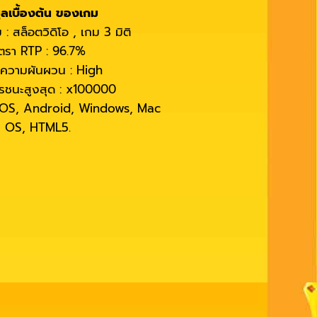
ูลเบื้องต้น ของเกม
: สล็อตวิดิโอ , เกม 3 มิติ
ัตรา RTP : 96.7%
าความผันผวน :
High
ารชนะสูงสุด : x100000
: iOS, Android, Windows, Mac
OS, HTML5.