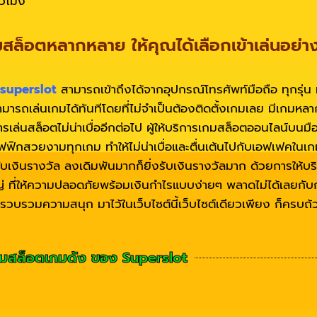
ั่วโมง
สล็อตหลากหลาย ให้คุณได้เลือกเข้าเล่นอย่าง
superslot
สามารถเข้าถึงได้จากอุปกรณ์โทรศัพท์มือถือ ทุกรุ่น 
มารถเล่นเกมได้ทันทีโดยที่ไม่จำเป็นต้องติดตั้งเกมเลย มีเกมห
ารเล่นสล็อตไม่น่าเบื่ออีกต่อไป ผู้ให้บริการเกมสล็อตออนไลน์บนมื
ฟฟิกสวยงามทุกเกม ทำให้ไม่น่าเบื่อและตื่นเต้นไปกับเอฟเฟคในเกมที่ไ
รับเงินรางวัล ลงเดิมพันมากก็ยิ่งรับเงินรางวัลมาก ด้วยการให้
 ที่ให้ความปลอดภัยพร้อมเงินกำไรแบบง่ายๆ พลาดไม่ได้เลยกับ
ได้รวบรวมความสนุก มาไว้ในเว็บไซต์นี้เว็บไซต์เดียวเพียง ก็ครบถ
มสล็อตเกมดัง ของ Superslot