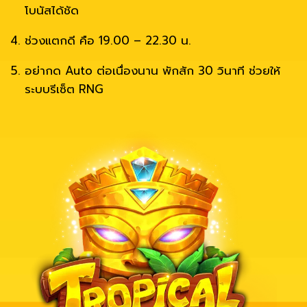
โบนัสได้ชัด
ช่วงแตกดี คือ 19.00 – 22.30 น.
อย่ากด Auto ต่อเนื่องนาน พักสัก 30 วินาที ช่วยให้
ระบบรีเซ็ต RNG