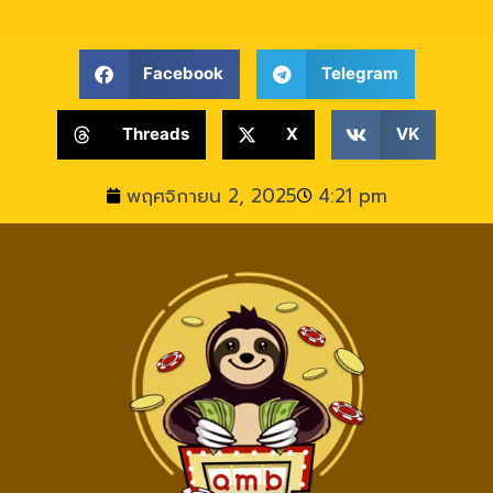
Facebook
Telegram
Threads
X
VK
พฤศจิกายน 2, 2025
4:21 pm