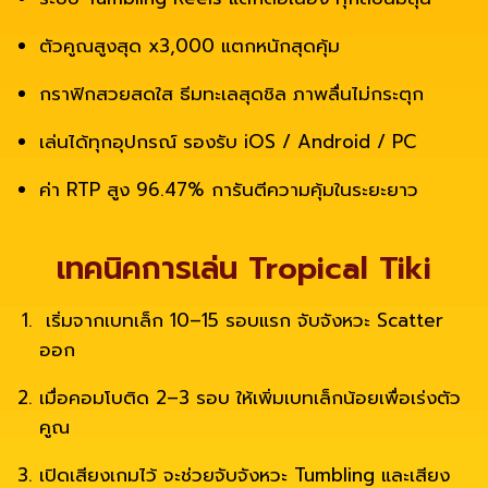
ตัวคูณสูงสุด x3,000 แตกหนักสุดคุ้ม
กราฟิกสวยสดใส ธีมทะเลสุดชิล ภาพลื่นไม่กระตุก
เล่นได้ทุกอุปกรณ์ รองรับ iOS / Android / PC
ค่า RTP สูง 96.47% การันตีความคุ้มในระยะยาว
เทคนิคการเล่น Tropical Tiki
เริ่มจากเบทเล็ก 10–15 รอบแรก จับจังหวะ Scatter
ออก
เมื่อคอมโบติด 2–3 รอบ ให้เพิ่มเบทเล็กน้อยเพื่อเร่งตัว
คูณ
เปิดเสียงเกมไว้ จะช่วยจับจังหวะ Tumbling และเสียง