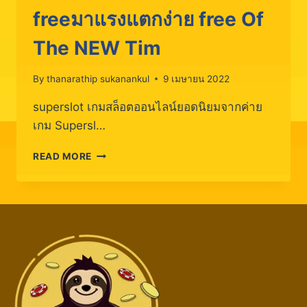
freeมาแรงแตกง่าย free Of
The NEW Tim
By
thanarathip sukanankul
9 เมษายน 2022
superslot เกมสล็อตออนไลน์ยอดนิยมจากค่าย
เกม Supersl…
READ MORE