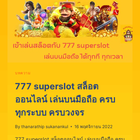
บทความ
777 superslot สล็อต
ออนไลน์ เล่นบนมือถือ ครบ
ทุกระบบ ครบวงจร
By
thanarathip sukanankul
16 พฤศจิกายน 2022
777 superslot สล็อตออนไลน์ เล่นบนมือถือ ครบ