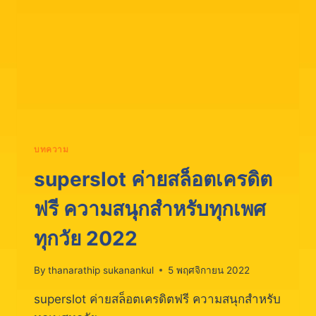
บทความ
superslot ค่ายสล็อตเครดิต
ฟรี ความสนุกสำหรับทุกเพศ
ทุกวัย 2022
By
thanarathip sukanankul
5 พฤศจิกายน 2022
superslot ค่ายสล็อตเครดิตฟรี ความสนุกสำหรับ