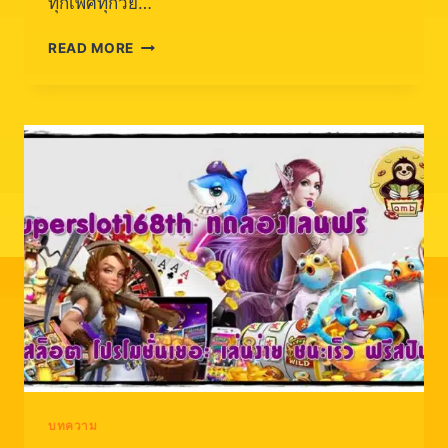
ทุกเพศทุกวัย…
READ MORE
บทความ