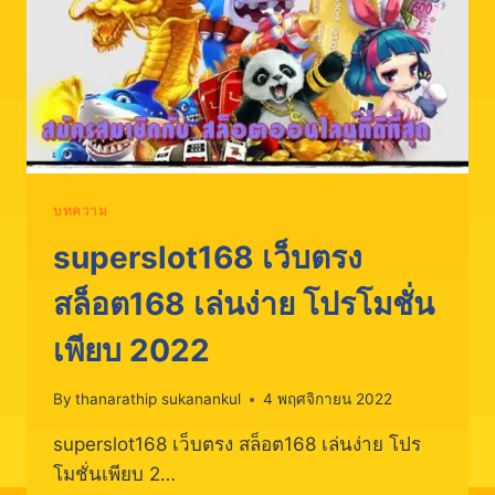
บทความ
superslot168 เว็บตรง
สล็อต168 เล่นง่าย โปรโมชั่น
เพียบ 2022
By
thanarathip sukanankul
4 พฤศจิกายน 2022
superslot168 เว็บตรง สล็อต168 เล่นง่าย โปร
โมชั่นเพียบ 2…