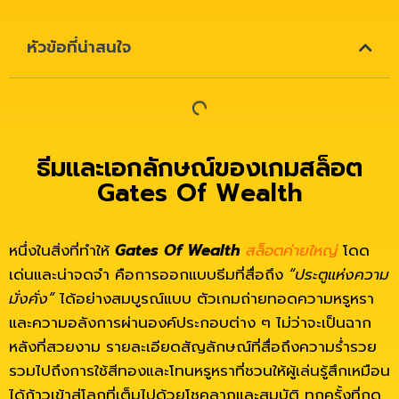
หัวข้อที่น่าสนใจ
ธีมและเอกลักษณ์ของเกมสล็อต
Gates Of Wealth
หนึ่งในสิ่งที่ทำให้
Gates Of Wealth
สล็อตค่ายใหญ่
โดด
เด่นและน่าจดจำ คือการออกแบบธีมที่สื่อถึง
“ประตูแห่งความ
มั่งคั่ง”
ได้อย่างสมบูรณ์แบบ ตัวเกมถ่ายทอดความหรูหรา
และความอลังการผ่านองค์ประกอบต่าง ๆ ไม่ว่าจะเป็นฉาก
หลังที่สวยงาม รายละเอียดสัญลักษณ์ที่สื่อถึงความร่ำรวย
รวมไปถึงการใช้สีทองและโทนหรูหราที่ชวนให้ผู้เล่นรู้สึกเหมือน
ได้ก้าวเข้าสู่โลกที่เต็มไปด้วยโชคลาภและสมบัติ ทุกครั้งที่กด