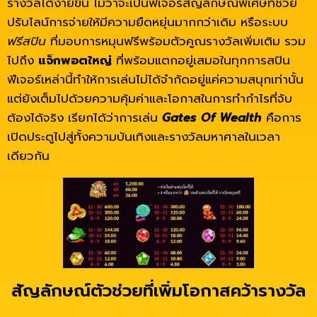
รางวัลได้ง่ายขึ้น ไม่ว่าจะเป็นฟีเจอร์สัญลักษณ์พิเศษที่ช่วย
ปรับไลน์การจ่ายให้มีความยืดหยุ่นมากกว่าเดิม หรือระบบ
ฟรีสปิน
ที่มอบการหมุนฟรีพร้อมตัวคูณรางวัลเพิ่มเติม รวม
ไปถึง
แจ็กพอตใหญ่
ที่พร้อมแตกอยู่เสมอในทุกการสปิน
ฟีเจอร์เหล่านี้ทำให้การเล่นไม่ได้จำกัดอยู่แค่ความสนุกเท่านั้น
แต่ยังเต็มไปด้วยความคุ้มค่าและโอกาสในการทำกำไรที่จับ
ต้องได้จริง เรียกได้ว่าการเล่น
Gates Of Wealth
คือการ
เปิดประตูไปสู่ทั้งความบันเทิงและรางวัลมหาศาลในเวลา
เดียวกัน
สัญลักษณ์ตัวช่วยที่เพิ่มโอกาสคว้ารางวัล