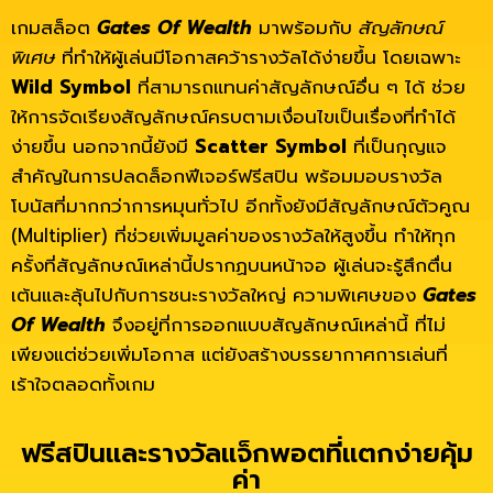
เกมสล็อต
Gates Of Wealth
มาพร้อมกับ
สัญลักษณ์
พิเศษ
ที่ทำให้ผู้เล่นมีโอกาสคว้ารางวัลได้ง่ายขึ้น โดยเฉพาะ
Wild Symbol
ที่สามารถแทนค่าสัญลักษณ์อื่น ๆ ได้ ช่วย
ให้การจัดเรียงสัญลักษณ์ครบตามเงื่อนไขเป็นเรื่องที่ทำได้
ง่ายขึ้น นอกจากนี้ยังมี
Scatter Symbol
ที่เป็นกุญแจ
สำคัญในการปลดล็อกฟีเจอร์ฟรีสปิน พร้อมมอบรางวัล
โบนัสที่มากกว่าการหมุนทั่วไป อีกทั้งยังมีสัญลักษณ์ตัวคูณ
(Multiplier) ที่ช่วยเพิ่มมูลค่าของรางวัลให้สูงขึ้น ทำให้ทุก
ครั้งที่สัญลักษณ์เหล่านี้ปรากฏบนหน้าจอ ผู้เล่นจะรู้สึกตื่น
เต้นและลุ้นไปกับการชนะรางวัลใหญ่ ความพิเศษของ
Gates
Of Wealth
จึงอยู่ที่การออกแบบสัญลักษณ์เหล่านี้ ที่ไม่
เพียงแต่ช่วยเพิ่มโอกาส แต่ยังสร้างบรรยากาศการเล่นที่
เร้าใจตลอดทั้งเกม
ฟรีสปินและรางวัลแจ็กพอตที่แตกง่ายคุ้ม
ค่า