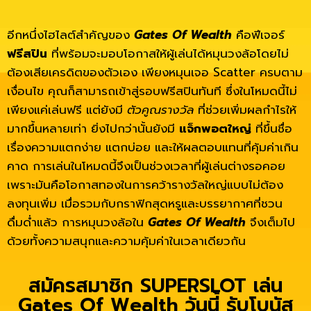
อีกหนึ่งไฮไลต์สำคัญของ
Gates Of Wealth
คือฟีเจอร์
ฟรีสปิน
ที่พร้อมจะมอบโอกาสให้ผู้เล่นได้หมุนวงล้อโดยไม่
ต้องเสียเครดิตของตัวเอง เพียงหมุนเจอ Scatter ครบตาม
เงื่อนไข คุณก็สามารถเข้าสู่รอบฟรีสปินทันที ซึ่งในโหมดนี้ไม่
เพียงแค่เล่นฟรี แต่ยังมี
ตัวคูณรางวัล
ที่ช่วยเพิ่มผลกำไรให้
มากขึ้นหลายเท่า ยิ่งไปกว่านั้นยังมี
แจ็กพอตใหญ่
ที่ขึ้นชื่อ
เรื่องความแตกง่าย แตกบ่อย และให้ผลตอบแทนที่คุ้มค่าเกิน
คาด การเล่นในโหมดนี้จึงเป็นช่วงเวลาที่ผู้เล่นต่างรอคอย
เพราะมันคือโอกาสทองในการคว้ารางวัลใหญ่แบบไม่ต้อง
ลงทุนเพิ่ม เมื่อรวมกับกราฟิกสุดหรูและบรรยากาศที่ชวน
ดื่มด่ำแล้ว การหมุนวงล้อใน
Gates Of Wealth
จึงเต็มไป
ด้วยทั้งความสนุกและความคุ้มค่าในเวลาเดียวกัน
สมัครสมาชิก SUPERSLOT เล่น
Gates Of Wealth วันนี้ รับโบนัส