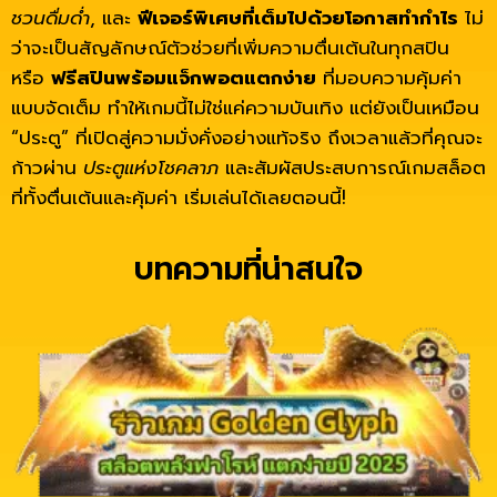
ชวนดื่มด่ำ
, และ
ฟีเจอร์พิเศษที่เต็มไปด้วยโอกาสทำกำไร
ไม่
ว่าจะเป็นสัญลักษณ์ตัวช่วยที่เพิ่มความตื่นเต้นในทุกสปิน
หรือ
ฟรีสปินพร้อมแจ็กพอตแตกง่าย
ที่มอบความคุ้มค่า
แบบจัดเต็ม ทำให้เกมนี้ไม่ใช่แค่ความบันเทิง แต่ยังเป็นเหมือน
“ประตู” ที่เปิดสู่ความมั่งคั่งอย่างแท้จริง ถึงเวลาแล้วที่คุณจะ
ก้าวผ่าน
ประตูแห่งโชคลาภ
และสัมผัสประสบการณ์เกมสล็อต
ที่ทั้งตื่นเต้นและคุ้มค่า เริ่มเล่นได้เลยตอนนี้!
บทความที่น่าสนใจ