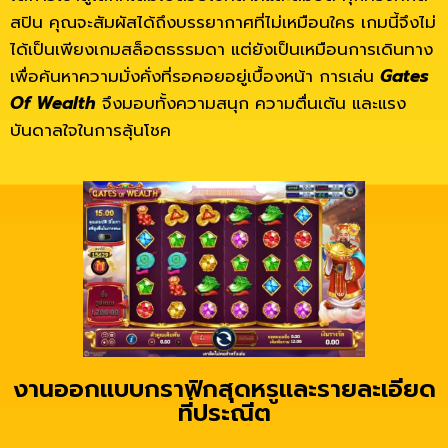
สปิน คุณจะสัมผัสได้ถึงบรรยากาศที่ไม่เหมือนใคร เกมนี้จึงไม่
ได้เป็นเพียงเกมสล็อตธรรมดา แต่ยังเป็นเหมือนการเดินทาง
เพื่อค้นหาความมั่งคั่งที่รอคอยอยู่เบื้องหน้า การเล่น
Gates
Of Wealth
จึงมอบทั้งความสนุก ความตื่นเต้น และแรง
บันดาลใจในการลุ้นโชค
งานออกแบบกราฟิกสุดหรูและรายละเอียด
ที่ประณีต