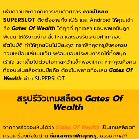
เพิ่มความสะดวกในการเล่นด้วยการ
ดาวน์โหลด
SUPERSLOT
ติดตั้งง่ายทั้ง iOS และ Android ให้คุณเข้า
ถึง
Gates Of Wealth
ได้ทุกที่ ทุกเวลา แอปพลิเคชันถูก
พัฒนาให้ใช้งานง่าย ลื่นไหล และรองรับระบบฝาก-ถอน
อัตโนมัติ ทำให้ทุกสปินไม่มีสะดุด กราฟิกสุดหรูยังคงครบ
ถ้วนเหมือนเล่นบนเว็บ พร้อมมอบประสบการณ์ที่ทั้งสนุก
เร้าใจ และเต็มไปด้วยโอกาสคว้าแจ็กพอตใหญ่ หากคุณคือคน
ที่ชอบเล่นสล็อตบนมือถือ ต้องไม่พลาดที่จะเล่น
Gates Of
Wealth
ผ่าน SUPERSLOT
สรุปรีวิวเกมสล็อต
Gates Of
Wealth
จากการรีวิวจะเห็นได้ว่า
Gates Of Wealth
เป็นเกมสล็อตที่
ครบเครื่องทั้งในด้าน
ธีมและกราฟิกสุดหรู
,
บรรยากาศที่