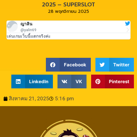
2025 – SUPERSLOT
28 พฤศจิกายน 2025
ญาลิน
@yalin69
เล่นเกมเว็บนี้แตกจริงค่ะ
สมค
Facebook
Twitter
LinkedIn
VK
Pinterest
สิงหาคม 21, 2025
5:16 pm