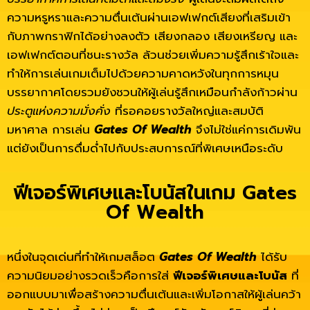
ความหรูหราและความตื่นเต้นผ่านเอฟเฟกต์เสียงที่เสริมเข้า
กับภาพกราฟิกได้อย่างลงตัว เสียงกลอง เสียงเหรียญ และ
เอฟเฟกต์ตอนที่ชนะรางวัล ล้วนช่วยเพิ่มความรู้สึกเร้าใจและ
ทำให้การเล่นเกมเต็มไปด้วยความคาดหวังในทุกการหมุน
บรรยากาศโดยรวมยังชวนให้ผู้เล่นรู้สึกเหมือนกำลังก้าวผ่าน
ประตูแห่งความมั่งคั่ง
ที่รอคอยรางวัลใหญ่และสมบัติ
มหาศาล การเล่น
Gates Of Wealth
จึงไม่ใช่แค่การเดิมพัน
แต่ยังเป็นการดื่มด่ำไปกับประสบการณ์ที่พิเศษเหนือระดับ
ฟีเจอร์พิเศษและโบนัสในเกม Gates
Of Wealth
หนึ่งในจุดเด่นที่ทำให้เกมสล็อต
Gates Of Wealth
ได้รับ
ความนิยมอย่างรวดเร็วคือการใส่
ฟีเจอร์พิเศษและโบนัส
ที่
ออกแบบมาเพื่อสร้างความตื่นเต้นและเพิ่มโอกาสให้ผู้เล่นคว้า