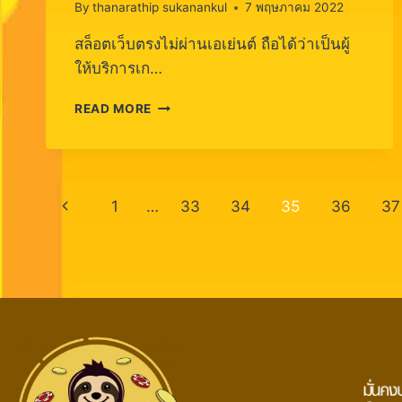
By
thanarathip sukanankul
7 พฤษภาคม 2022
สล็อตเว็บตรงไม่ผ่านเอเย่นต์ ถือได้ว่าเป็นผู้
ให้บริการเก…
READ MORE
1
…
33
34
35
36
37