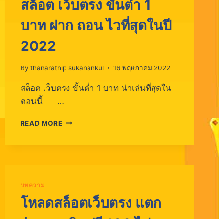
สล็อต เว็บตรง ขั้นต่ำ 1
บาท ฝาก ถอน ไวที่สุดในปี
2022
By
thanarathip sukanankul
16 พฤษภาคม 2022
สล็อต เว็บตรง ขั้นต่ำ 1 บาท น่าเล่นที่สุดใน
ตอนนี้ …
READ MORE
บทความ
โหลดสล็อตเว็บตรง แตก