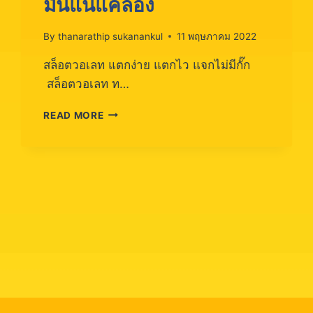
มันแน่แค่ลอง
By
thanarathip sukanankul
11 พฤษภาคม 2022
สล็อตวอเลท แตกง่าย แตกไว แจกไม่มีกั๊ก
สล็อตวอเลท ท…
READ MORE