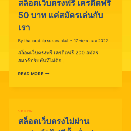
สล็อตเว็บตรงฟรี เครดิตฟรี
50 บาท แค่สมัครเล่นกับ
เรา
By
thanarathip sukanankul
17 พฤษภาคม 2022
สล็อตเว็บตรงฟรี เครดิตฟรี 200 สมัคร
สมาชิกรับทันทีไม่ต้อ…
READ MORE
บทความ
สล็อตเว็บตรงไม่ผ่าน