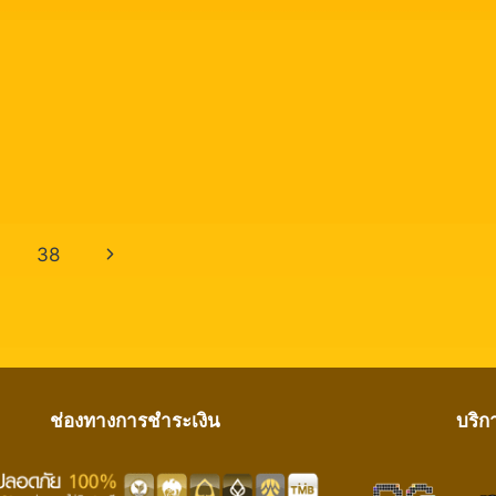
38
ช่องทางการชำระเงิน
บริก