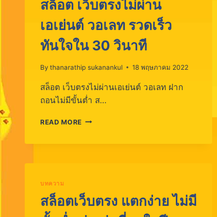
สล็อต เว็บตรงไม่ผ่าน
เอเย่นต์ วอเลท รวดเร็ว
ทันใจใน 30 วินาที
By
thanarathip sukanankul
18 พฤษภาคม 2022
สล็อต เว็บตรงไม่ผ่านเอเย่นต์ วอเลท ฝาก
ถอนไม่มีขั้นต่ำ ส…
READ MORE
บทความ
สล็อตเว็บตรง แตกง่าย ไม่มี