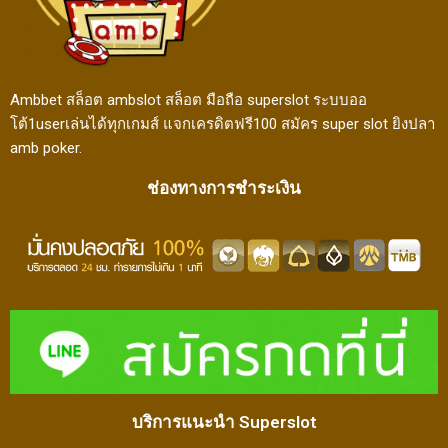
Ambbet สล็อต ambslot สล็อต มือถือ superslot ระบบออ
โต้1userเล่นได้ทุกเกมส์ แจกเครดิตฟรี100 สมัคร super slot ยิงปลา
amb poker.
ช่องทางการชำระเงิน
บริการแนะนำ Superslot