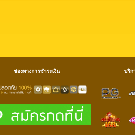
ช่องทางการชำระเงิน
บริก