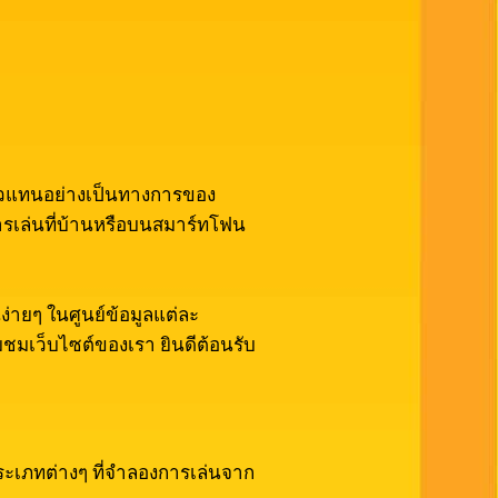
ะตัวแทนอย่างเป็นทางการของ
ารเล่นที่บ้านหรือบนสมาร์ทโฟน
่ายๆ ในศูนย์ข้อมูลแต่ละ
ยมชมเว็บไซต์ของเรา ยินดีต้อนรับ
ระเภทต่างๆ ที่จำลองการเล่นจาก