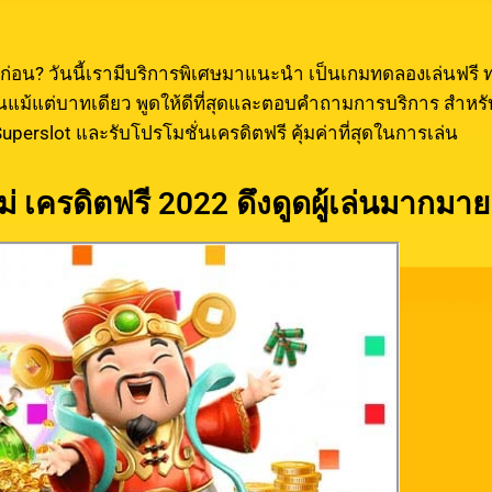
น? วันนี้เรามีบริการพิเศษมาแนะนำ เป็นเกมทดลองเล่นฟรี ท
นเล่นแม้แต่บาทเดียว พูดให้ดีที่สุดและตอบคำถามการบริการ สำหร
erslot และรับโปรโมชั่นเครดิตฟรี คุ้มค่าที่สุดในการเล่น
ม่ เครดิตฟรี 2022 ดึงดูดผู้เล่นมากมาย​