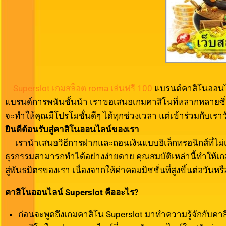
Superslot เกมสล็อต roma เล่นฟรี 100
แบรนด์คาสิโนออนไลน
แบรนด์การพนันชั้นนำ เราขอเสนอเกมคาสิโนที่หลากหลายซึ่งม
จะทำให้คุณมีโปรโมชั่นดีๆ ได้ทุกช่วงเวลา แต่เข้าร่วมกับเรา
ยินดีต้อนรับสู่คาสิโนออนไลน์ของเรา
เรานำเสนอวิธีการฝากและถอนเงินแบบอิเล็กทรอนิกส์ที่ไม่เค
ธุรกรรมสามารถทำได้อย่างง่ายดาย คุณสมบัติเหล่านี้ทำให้เกมปล
สู่พันธมิตรของเรา เนื่องจากให้ค่าคอมมิชชั่นที่สูงขึ้นต่อวั
คาสิโนออนไลน์ Superslot คืออะไร?
ก่อนจะพูดถึงเกมคาสิโน Superslot มาทำความรู้จักกับค