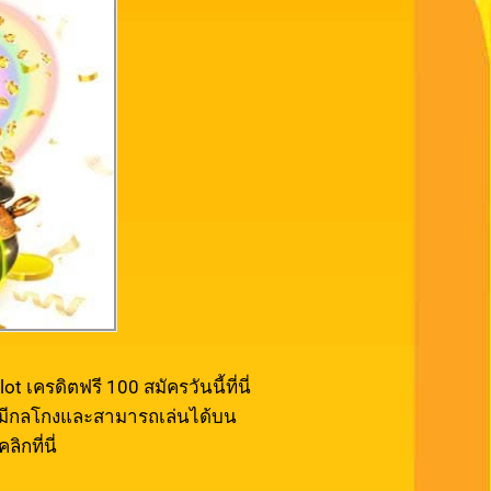
 เครดิตฟรี 100 สมัครวันนี้ที่นี่
ไม่มีกลโกงและสามารถเล่นได้บน
ิกที่นี่